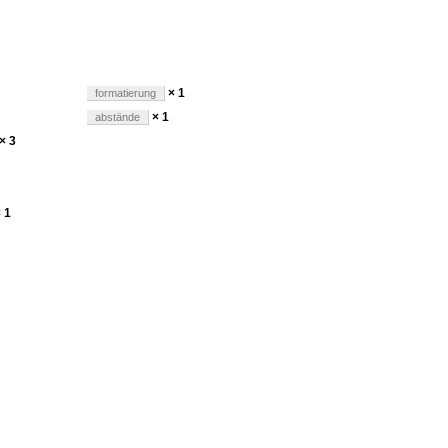
× 1
formatierung
× 1
abstände
× 3
 1