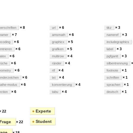
× 8
× 6
× 3
berschriften
url
tikz
× 7
× 6
× 3
eamer
amsmath
nameref
× 6
× 5
ncoding
graphicx
includegraphics
× 6
× 5
× 3
entrieren
grafiken
label
× 6
× 4
× 3
uatex
multirow
pgfgantt
× 6
× 4
×
rüche
ränder
silbentrennung
× 6
× 4
× 1
eometry
rtf
footnote
× 6
× 4
× 1
onderzeichen
txt
schriften
× 6
× 4
× 1
athe-modus
konvertierung
sprachen
× 6
× 4
× 1
ection
tabu
deutsch
●
Experte
× 22
●
Student
Frage
× 22
rage
× 18