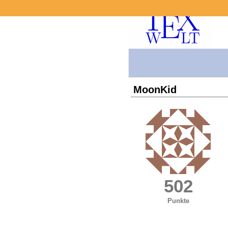
MoonKid
502
Punkte