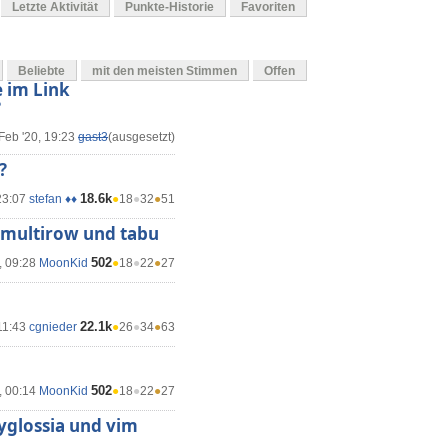
Letzte Aktivität
Punkte-Historie
Favoriten
Beliebte
mit den meisten Stimmen
Offen
 im Link
?
Feb '20, 19:23
gast3
(ausgesetzt)
?
18.6k
23:07
stefan ♦♦
●
18
●
32
●
51
 multirow und tabu
502
, 09:28
MoonKid
●
18
●
22
●
27
22.1k
11:43
cgnieder
●
26
●
34
●
63
502
, 00:14
MoonKid
●
18
●
22
●
27
yglossia und vim