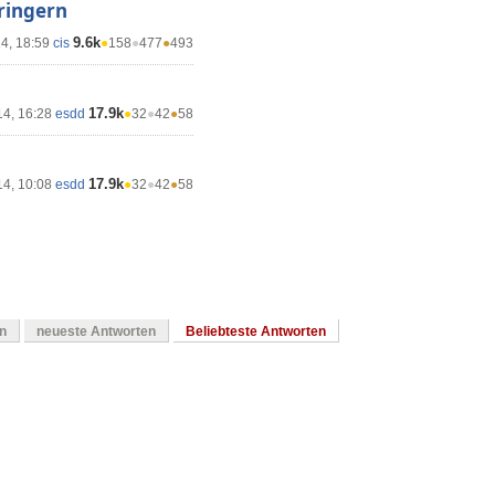
ringern
9.6k
14, 18:59
cis
●
158
●
477
●
493
17.9k
14, 16:28
esdd
●
32
●
42
●
58
17.9k
14, 10:08
esdd
●
32
●
42
●
58
en
neueste Antworten
Beliebteste Antworten