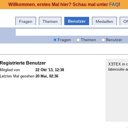
Willkommen, erstes Mal hier? Schau mal unter
FAQ
!
Benutzer
Fragen
Themen
Medaillen
Of
Fragen
Themen
Benutzer
Registrierte Benutzer
ΧƎΤΕΧ in c
latexsuite 
Mitglied von
22 Okt '13, 12:38
Letztes Mal gesehen
20 Mai, 02:36