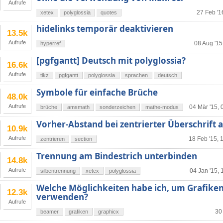
Aufrufe
27 Feb '1
xetex
polyglossia
quotes
hidelinks temporär deaktivieren
13.5k
Aufrufe
08 Aug '15
hyperref
[pgfgantt] Deutsch mit polyglossia?
16.6k
Aufrufe
tikz
pgfgantt
polyglossia
sprachen
deutsch
Symbole für einfache Brüche
48.0k
Aufrufe
04 Mär '15, 
brüche
amsmath
sonderzeichen
mathe-modus
Vorher-Abstand bei zentrierter Überschrift 
10.9k
Aufrufe
18 Feb '15, 
zentrieren
section
Trennung am Bindestrich unterbinden
14.8k
Aufrufe
04 Jan '15, 
silbentrennung
xetex
polyglossia
Welche Möglichkeiten habe ich, um Grafike
12.3k
verwenden?
Aufrufe
30
beamer
grafiken
graphicx