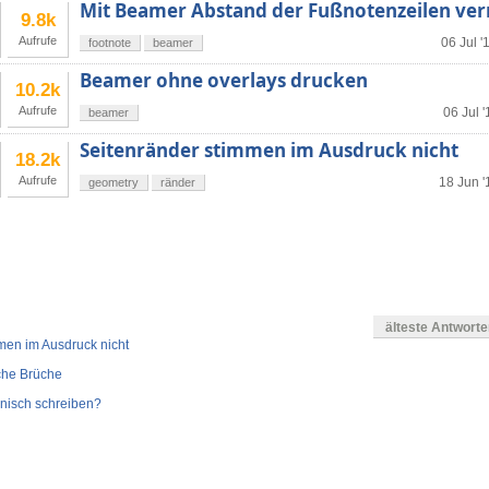
Mit Beamer Abstand der Fußnotenzeilen ver
9.8k
Aufrufe
06 Jul '
footnote
beamer
Beamer ohne overlays drucken
10.2k
Aufrufe
06 Jul '
beamer
Seitenränder stimmen im Ausdruck nicht
18.2k
Aufrufe
18 Jun '
geometry
ränder
älteste Antwort
men im Ausdruck nicht
che Brüche
nisch schreiben?
gen