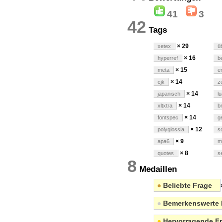
41
3
42
Tags
× 29
xetex
ü
× 16
hyperref
b
× 15
meta
e
× 14
cjk
z
× 14
japanisch
l
× 14
xltxtra
b
× 14
fontspec
g
× 12
polyglossia
s
× 9
apa6
m
× 8
quotes
s
8
Medaillen
●
Beliebte Frage
●
Bemerkenswerte 
●
Hervorragende F