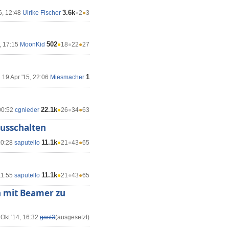
3.6k
6, 12:48
Ulrike Fischer
●
2
●
3
502
, 17:15
MoonKid
●
18
●
22
●
27
1
19 Apr '15, 22:06
Miesmacher
22.1k
00:52
cgnieder
●
26
●
34
●
63
ausschalten
11.1k
10:28
saputello
●
21
●
43
●
65
11.1k
11:55
saputello
●
21
●
43
●
65
n mit Beamer zu
 Okt '14, 16:32
gast3
(ausgesetzt)