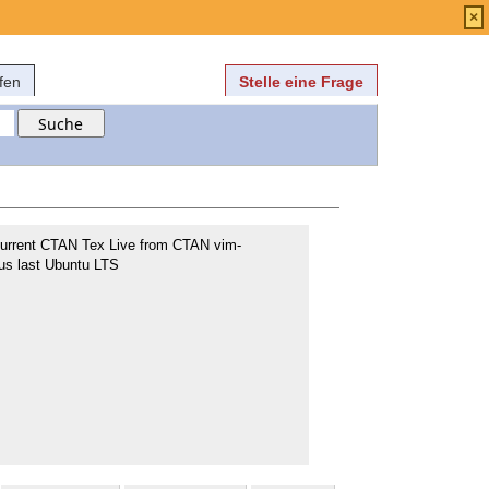
Anmelden
über
FAQ
×
fen
Stelle eine Frage
urrent CTAN Tex Live from CTAN vim-
aus last Ubuntu LTS