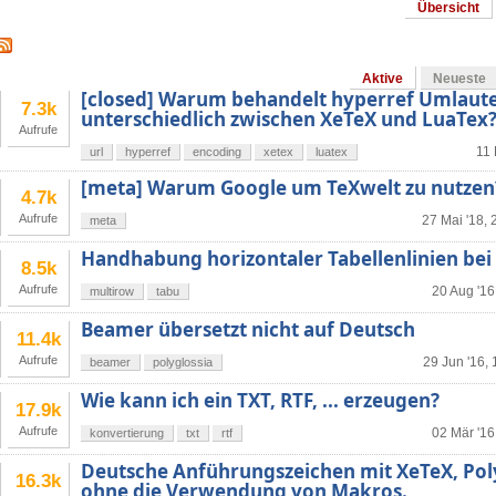
Übersicht
Aktive
Neueste
[closed] Warum behandelt hyperref Umlaute
7.3k
unterschiedlich zwischen XeTeX und LuaTex
Aufrufe
11 
url
hyperref
encoding
xetex
luatex
[meta] Warum Google um TeXwelt zu nutzen
4.7k
Aufrufe
27 Mai '18, 
meta
Handhabung horizontaler Tabellenlinien bei
8.5k
Aufrufe
20 Aug '16
multirow
tabu
Beamer übersetzt nicht auf Deutsch
11.4k
Aufrufe
29 Jun '16, 
beamer
polyglossia
Wie kann ich ein TXT, RTF, ... erzeugen?
17.9k
Aufrufe
02 Mär '16
konvertierung
txt
rtf
Deutsche Anführungszeichen mit XeTeX, Pol
16.3k
ohne die Verwendung von Makros.