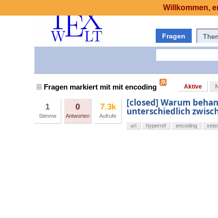
Willkommen, er
Fragen
The
Fragen markiert mit mit encoding
Aktive
[closed] Warum behan
1
0
7.3k
unterschiedlich zwisc
Stimme
Antworten
Aufrufe
url
hyperref
encoding
xete