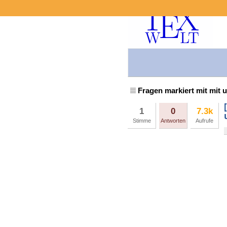
Fragen markiert mit mit u
1
0
7.3k
Stimme
Antworten
Aufrufe