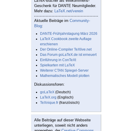
LaTeX-Bücher als Willkommens-
Geschenk für DANTE Neumitglieder.
Mehr dazu:
LaTeX.net/verein
Aktuelle Beiträge im
Community-
Blog
:
DANTE-Frühjahrstagung März 2026
LaTeX Cookbook zweite Auflage
erschienen
Der Online-Compiler TeXlive.net
Das Forum goLaTeX.de ist erneuert
Einführung in ConTeXt
Spielkarten mit LaTeX
Weiterer CTAN Spiegel-Server
Mathematisches Modell plotten
Diskussionsforen:
goLaTeX
(Deutsch)
LaTeX.org
(Englisch)
TeXnique.fr
(französisch)
Alle Beiträge auf dieser Webseite
unterliegen, soweit nicht anders
angegeben, der
Creative Commons