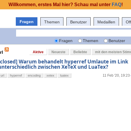
Willkommen, erstes Mal hier? Schau mal unter
FAQ
!
Fragen
Themen
Benutzer
Medaillen
Of
Fragen
Themen
Benutzer
rl
Aktive
Neueste
Beliebte
mit den meisten Sti
[closed] Warum behandelt hyperref Umlaute im Link
unterschiedlich zwischen XeTeX und LuaTex?
11 Feb '20, 19:23
url
hyperref
encoding
xetex
luatex