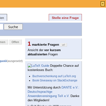
Anmelden
über
FAQ
×
fen
Stelle eine Frage
mmen
Offen
1
markierte Fragen
url
Ansicht der
vor kurzem
aktualisierten
Fragen
gast3
(ausgesetzt)
Doppelte Chance auf
kostenloses Buch:
Buchverschenkung auf LaTeX.org
Book Giveaway on StackExchange
Mit Unterstützung durch
DANTE e.V.:
Deutschsprachige
Anwendervereinigung TeX e.V.
Danke
den Mitgliedern!