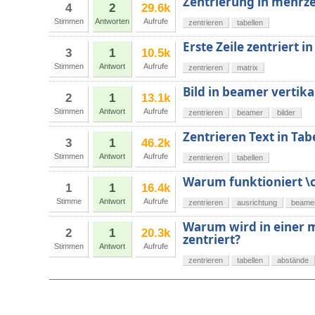
Zentrierung in mehrze
4
2
29.6k
Stimmen
Antworten
Aufrufe
zentrieren
tabellen
Erste Zeile zentriert i
3
1
10.5k
Stimmen
Antwort
Aufrufe
zentrieren
matrix
Bild in beamer vertika
2
1
13.1k
Stimmen
Antwort
Aufrufe
zentrieren
beamer
bilder
Zentrieren Text in Tab
3
1
46.2k
Stimmen
Antwort
Aufrufe
zentrieren
tabellen
Warum funktioniert \c
1
1
16.4k
Stimme
Antwort
Aufrufe
zentrieren
ausrichtung
beame
Warum wird in einer m-
2
1
20.3k
zentriert?
Stimmen
Antwort
Aufrufe
zentrieren
tabellen
abstände