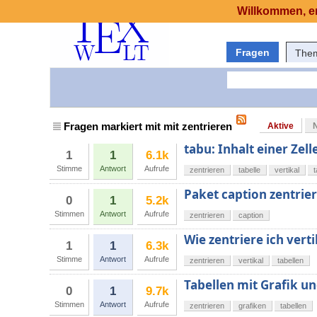
Willkommen, er
Fragen
The
Fragen markiert mit mit zentrieren
Aktive
tabu: Inhalt einer Zell
1
1
6.1k
Stimme
Antwort
Aufrufe
zentrieren
tabelle
vertikal
Paket caption zentrier
0
1
5.2k
Stimmen
Antwort
Aufrufe
zentrieren
caption
Wie zentriere ich vert
1
1
6.3k
Stimme
Antwort
Aufrufe
zentrieren
vertikal
tabellen
Tabellen mit Grafik un
0
1
9.7k
Stimmen
Antwort
Aufrufe
zentrieren
grafiken
tabellen