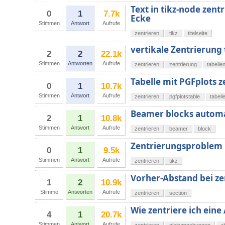
Text in tikz-node zent
0
1
7.7k
Ecke
Stimmen
Antwort
Aufrufe
zentrieren
tikz
titelseite
vertikale Zentrierung 
2
2
22.1k
Stimmen
Antworten
Aufrufe
zentrieren
zentrierung
tabelle
Tabelle mit PGFplots z
0
1
10.7k
Stimmen
Antwort
Aufrufe
zentrieren
pgfplotstable
tabell
Beamer blocks automa
2
1
10.8k
Stimmen
Antwort
Aufrufe
zentrieren
beamer
block
Zentrierungsproblem 
0
1
9.5k
Stimmen
Antwort
Aufrufe
zentrieren
tikz
Vorher-Abstand bei ze
1
2
10.9k
Stimme
Antworten
Aufrufe
zentrieren
section
Wie zentriere ich eine
4
1
20.7k
Stimmen
Antwort
Aufrufe