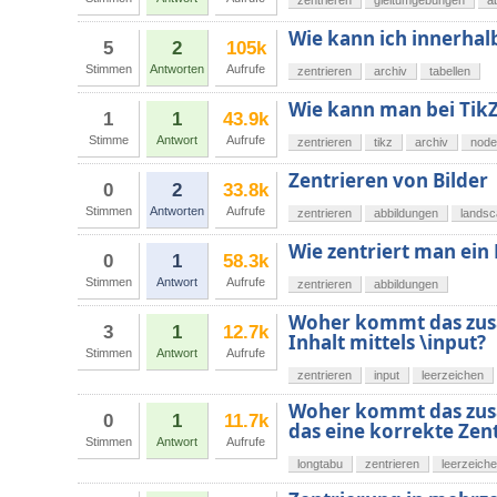
zentrieren
gleitumgebungen
a
Wie kann ich innerhalb
5
2
105k
Stimmen
Antworten
Aufrufe
zentrieren
archiv
tabellen
Wie kann man bei TikZ
1
1
43.9k
Stimme
Antwort
Aufrufe
zentrieren
tikz
archiv
node
Zentrieren von Bilder
0
2
33.8k
Stimmen
Antworten
Aufrufe
zentrieren
abbildungen
lands
Wie zentriert man ein 
0
1
58.3k
Stimmen
Antwort
Aufrufe
zentrieren
abbildungen
Woher kommt das zusä
3
1
12.7k
Inhalt mittels \input?
Stimmen
Antwort
Aufrufe
zentrieren
input
leerzeichen
Woher kommt das zusät
0
1
11.7k
das eine korrekte Zen
Stimmen
Antwort
Aufrufe
longtabu
zentrieren
leerzeich