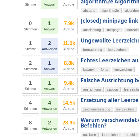
algorithm2e Algorith
Stimme
Antwort
Aufrufe
abstand
algorithm2e
algorith
[closed] minipage lin
0
1
7.9k
Stimmen
Antwort
Aufrufe
ausrichtung
minipage
leerzei
Ungewollte Leerzeich
1
2
11.0k
Stimme
Antworten
Aufrufe
formatierung
leerzeichen
Echtes Leerzeichen aus
2
1
8.8k
Stimmen
Antwort
Aufrufe
lualatex
fonts
leerzeichen
Falsche Ausrichtung b
1
1
9.4k
Stimme
Antwort
Aufrufe
ausrichtung
caption
leerzeich
Ersetzung aller Leerz
4
4
14.5k
Stimmen
Antworten
Aufrufe
zeichenersetzung
leerzeichen
Warum verschwindet d
8
2
28.9k
Befehlen?
Stimmen
Antworten
Aufrufe
tex-kern
leerzeichen
befehle