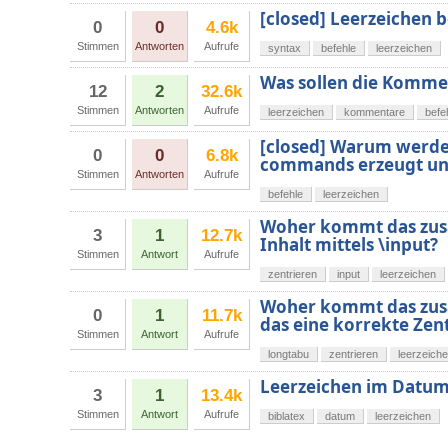
[closed] Leerzeichen b
0
0
4.6k
Stimmen
Antworten
Aufrufe
syntax
befehle
leerzeichen
Was sollen die Kommen
12
2
32.6k
Stimmen
Antworten
Aufrufe
leerzeichen
kommentare
befe
[closed] Warum werde
0
0
6.8k
commands erzeugt und
Stimmen
Antworten
Aufrufe
befehle
leerzeichen
Woher kommt das zusä
3
1
12.7k
Inhalt mittels \input?
Stimmen
Antwort
Aufrufe
zentrieren
input
leerzeichen
Woher kommt das zusät
0
1
11.7k
das eine korrekte Zen
Stimmen
Antwort
Aufrufe
longtabu
zentrieren
leerzeich
Leerzeichen im Datum 
3
1
13.4k
Stimmen
Antwort
Aufrufe
biblatex
datum
leerzeichen