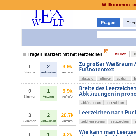
Willkommen, er
Fragen
The
Fragen markiert mit mit leerzeichen
Aktive
Zu großer Weißraum /
1
2
3.9k
Fußnotentext
Stimme
Antworten
Aufrufe
abstand
fußnote
spatium
f
Breite des Leerzeiche
0
1
3.9k
Abkürzungen in propor
Stimmen
Antwort
Aufrufe
abkürzungen
leerzeichen
Leerzeichen nach Punkt 
3
2
20.7k
Stimmen
Antworten
Aufrufe
zeichensetzung
satzzeichen
Wie kann man Leerzei
1
1
4.2k