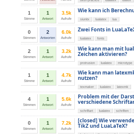
best-practice
lualatex
luatex
Wie kann ich Berechnu
1
1
3.5k
Stimme
Antwort
Aufrufe
siunitx
lualatex
lua
Zwei Fonts in LuaLaTe
0
2
6.0k
Stimmen
Antworten
Aufrufe
lualatex
fonts
Wie kann man mit luala
2
1
3.2k
Zeichen aktivieren?
Stimmen
Antwort
Aufrufe
protrusion
lualatex
microtype
Wie kann man latexmk
1
1
4.7k
nutzen?
Stimme
Antwort
Aufrufe
texmaker
lualatex
latexmk
Problem mit der Darst
4
1
5.6k
verschiedene Schrift
Stimmen
Antwort
Aufrufe
schriftart
lualatex
schriften
[closed] Wie verwende
0
1
7.2k
TikZ und LuaLaTeX?
Stimmen
Antwort
Aufrufe