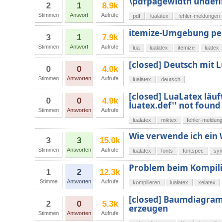
\pdfpagewidth undefi
2
1
8.9k
Stimmen
Antwort
Aufrufe
pdf
lualatex
fehler-meldungen
itemize-Umgebung per 
3
1
7.9k
Stimmen
Antwort
Aufrufe
lua
lualatex
itemize
luatex
[closed] Deutsch mit 
0
0
4.0k
Stimmen
Antworten
Aufrufe
lualatex
deutsch
[closed] LuaLatex läuft
0
0
4.9k
luatex.def'' not found
Stimmen
Antworten
Aufrufe
lualatex
miktex
fehler-meldun
Wie verwende ich ein
3
3
15.0k
Stimmen
Antworten
Aufrufe
lualatex
fonts
fontspec
sy
Problem beim Kompil
1
2
12.3k
Stimme
Antworten
Aufrufe
kompilieren
lualatex
xelatex
[closed] Baumdiagram
2
0
5.3k
erzeugen
Stimmen
Antworten
Aufrufe