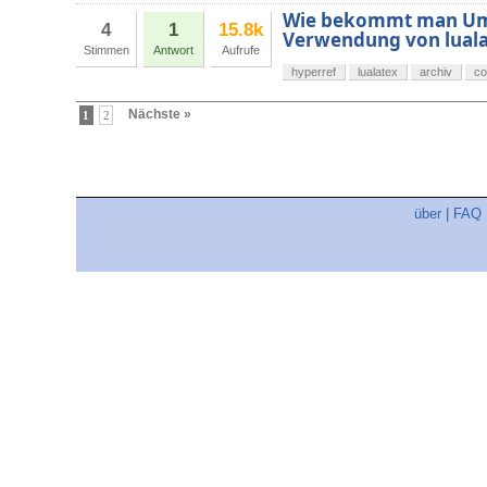
Wie bekommt man Uml
4
1
15.8k
Verwendung von luala
Stimmen
Antwort
Aufrufe
hyperref
lualatex
archiv
co
Nächste »
1
2
über
|
FAQ