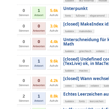
lualatex
tikz-external
moodle
Unterpunkt
0
1
5.6k
Stimmen
Antwort
Aufrufe
fonts
fußnote
ebgaramond
[closed] MakeIndex id
0
0
3.0k
Stimmen
Antworten
Aufrufe
lualatex
makeindex
Unterschneidung für k
0
0
4.4k
Math
Stimmen
Antworten
Aufrufe
lualatex
griechisch
xelatex
[closed] Undefined con
0
1
9.6k
(TexLive) ok, in MacTe
Stimmen
Antwort
Aufrufe
lualatex
mactex
[closed] Wann wechse
0
0
4.2k
Stimmen
Antworten
Aufrufe
xetex
lualatex
xelatex
luat
Echtes Leerzeichen aus
2
1
8.8k
Stimmen
Antwort
Aufrufe
lualatex
fonts
leerzeichen