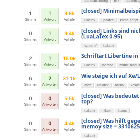
automatisierung
tikz
baumdia
[closed] Minimalbeisp
1
1
9.8k
Stimme
Antwort
Aufrufe
lualatex
updates
koma-script
[closed] Links sind n
0
1
9.4k
(LuaLaTex 0.95)
Stimmen
Antwort
Aufrufe
hyperref
lualatex
Schriftart Libertine i
2
1
15.0k
Stimmen
Antwort
Aufrufe
lualatex
libertine
mathe-modu
Wie steige ich auf Xe
6
2
31.1k
Stimmen
Antworten
Aufrufe
latex
lualatex
archiv
xelate
[closed] Was bedeutet 
0
0
5.5k
top?
Stimmen
Antworten
Aufrufe
lualatex
miktex
luatex
[closed] Was hilft geg
0
0
4.4k
memoy size = 3310625
Stimmen
Antworten
Aufrufe
lualatex