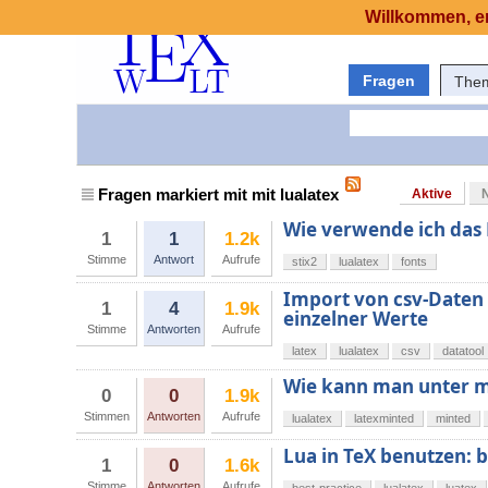
Willkommen, er
Fragen
The
Fragen markiert mit mit lualatex
Aktive
Wie verwende ich das 
1
1
1.2k
Stimme
Antwort
Aufrufe
stix2
lualatex
fonts
Import von csv-Daten 
1
4
1.9k
einzelner Werte
Stimme
Antworten
Aufrufe
latex
lualatex
csv
datatool
Wie kann man unter 
0
0
1.9k
Stimmen
Antworten
Aufrufe
lualatex
latexminted
minted
Lua in TeX benutzen: b
1
0
1.6k
Stimme
Antworten
Aufrufe