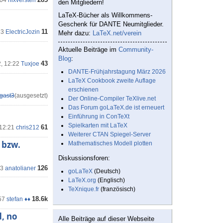
:04
nixversteh
den Mitgliedern!
LaTeX-Bücher als Willkommens-
Geschenk für DANTE Neumitglieder.
11
23
ElectricJozin
Mehr dazu:
LaTeX.net/verein
Aktuelle Beiträge im
Community-
Blog
:
43
2, 12:22
Tuxjoe
DANTE-Frühjahrstagung März 2026
LaTeX Cookbook zweite Auflage
erschienen
gast3
(ausgesetzt)
Der Online-Compiler TeXlive.net
Das Forum goLaTeX.de ist erneuert
Einführung in ConTeXt
Spielkarten mit LaTeX
61
 12:21
chris212
Weiterer CTAN Spiegel-Server
 bzw.
Mathematisches Modell plotten
Diskussionsforen:
126
23
anatolianer
goLaTeX
(Deutsch)
LaTeX.org
(Englisch)
TeXnique.fr
(französisch)
18.6k
57
stefan ♦♦
d, no
Alle Beiträge auf dieser Webseite