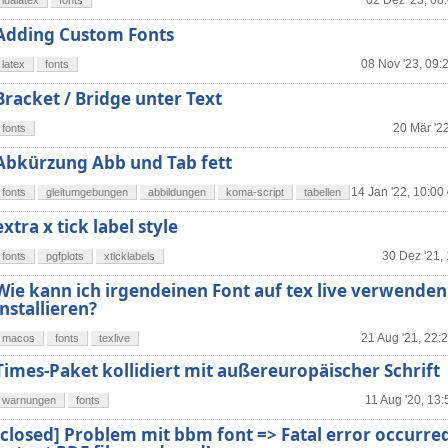
02 Dez '23, 08
lualatex
fonts
Adding Custom Fonts
08 Nov '23, 09:
latex
fonts
Bracket / Bridge unter Text
20 Mär '2
fonts
Abkürzung Abb und Tab fett
14 Jan '22, 10:00
fonts
gleitumgebungen
abbildungen
koma-script
tabellen
extra x tick label style
30 Dez '21,
fonts
pgfplots
xticklabels
Wie kann ich irgendeinen Font auf tex live verwenden
installieren?
21 Aug '21, 22:
macos
fonts
texlive
Times-Paket kollidiert mit außereuropäischer Schrift
11 Aug '20, 13:
warnungen
fonts
[closed] Problem mit bbm font => Fatal error occurre