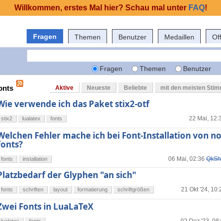
Willkommen, erstes Mal hier? Schau mal unter
FAQ
!
Fragen
Themen
Benutzer
Medaillen
Of
Fragen
Themen
Benutzer
onts
Aktive
Neueste
Beliebte
mit den meisten Sti
Wie verwende ich das Paket stix2-otf
22 Mai, 12:
stix2
lualatex
fonts
Welchen Fehler mache ich bei Font-Installation von no
fonts?
06 Mai, 02:36
QkSh
fonts
installation
Platzbedarf der Glyphen "an sich"
21 Okt '24, 10:
fonts
schriften
layout
formatierung
schriftgrößen
Zwei Fonts in LuaLaTeX