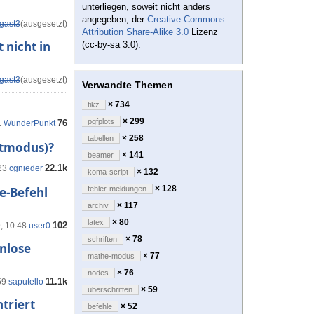
unterliegen, soweit nicht anders
angegeben, der
Creative Commons
gast3
(ausgesetzt)
Attribution Share-Alike 3.0
Lizenz
 nicht in
(cc-by-sa 3.0).
gast3
(ausgesetzt)
Verwandte Themen
× 734
tikz
× 299
pgfplots
76
1
WunderPunkt
× 258
tabellen
xtmodus)?
× 141
beamer
22.1k
23
cgnieder
× 132
koma-script
× 128
e-Befehl
fehler-meldungen
× 117
archiv
× 80
latex
102
, 10:48
user0
× 78
schriften
enlose
× 77
mathe-modus
× 76
nodes
11.1k
59
saputello
× 59
überschriften
triert
× 52
befehle