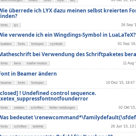
06 Okt '16, 16:
beschriftungen
nodes
fonts
style
tikz
Wie überrede ich LYX dazu meinen selbst kreierten Fo
finden?
26 Sep '
fonts
lyx
Wie verwende ich ein Wingdings-Symbol in LuaLaTeX?
01 Sep '16
lualatex
fonts
fontspec
symbole
Matheschrift bei Verwendung des Schriftpaketes bera
11 Aug 
fonts
bera
mathe-modus
Font in Beamer ändern
10 Dez '15, 18:47
beamer
fonts
fontspec
[closed] ! Undefined control sequence.
\xetex_suppressfontnotfounderror
02 Okt '15
fonts
xelatex
schriften
fehler-meldungen
Was bedeutet \renewcommand*\familydefault{\sfdefa
26 Jun '15, 13:
fonts
schriften
befehle