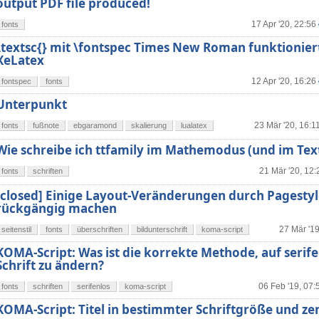
output PDF file produced!
17 Apr '20, 22:56
fonts
\textsc{} mit \fontspec Times New Roman funktioniert
XeLatex
12 Apr '20, 16:26
fontspec
fonts
Unterpunkt
23 Mär '20, 16:1
fonts
fußnote
ebgaramond
skalierung
lualatex
Wie schreibe ich ttfamily im Mathemodus (und im Te
21 Mär '20, 12:
fonts
schriften
[closed] Einige Layout-Veränderungen durch Pagestyl
rückgängig machen
27 Mär '19
seitenstil
fonts
überschriften
bildunterschrift
koma-script
KOMA-Script: Was ist die korrekte Methode, auf serif
Schrift zu ändern?
06 Feb '19, 07:
fonts
schriften
serifenlos
koma-script
KOMA-Script: Titel in bestimmter Schriftgröße und zen