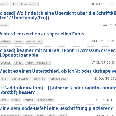
20 Dez '18, 08:31
fonts
titel
koma-script
[closed] Wo finde ich eine Übersicht über die Schriftkür
'fco' / \fontfamily{fco})
05 Aug '18,
fonts
Echtes Leerzeichen aus speziellen Fonts
24 Apr '18, 13:31
lualatex
fonts
leerzeichen
[closed] beamer mit MiKTeX: ! Font T1/cmss/m/n/4=ec
4.0pt not loadable
17 Okt '17, 10:58
beamer
fonts
fehler-meldungen
Macht es einen Unterschied, ob ich \it oder \itshape 
23 Dez '16, 16:
fonts
best-practice
schriften
formatierung
Ist \addtokomafont{…}{\bfseries} oder \addtokomaf
{\textbf} besser?
16 Dez '16, 11:
fonts
archiv
farben
koma-script
Mit einem node-Befehl eine Beschriftung platzieren?