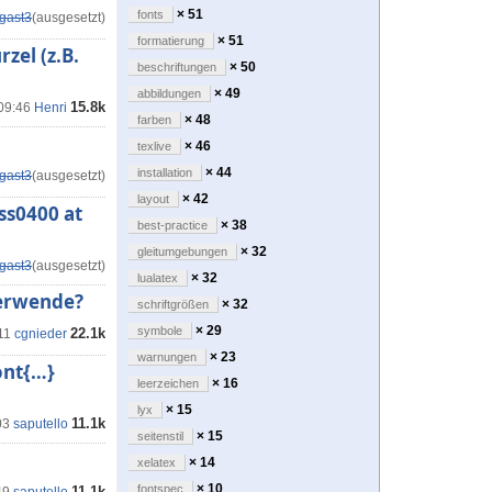
× 51
fonts
gast3
(ausgesetzt)
× 51
formatierung
zel (z.B.
× 50
beschriftungen
× 49
abbildungen
15.8k
 09:46
Henri
× 48
farben
× 46
texlive
× 44
installation
gast3
(ausgesetzt)
× 42
layout
ss0400 at
× 38
best-practice
× 32
gleitumgebungen
gast3
(ausgesetzt)
× 32
lualatex
verwende?
× 32
schriftgrößen
× 29
symbole
22.1k
11
cgnieder
× 23
warnungen
ont{…}
× 16
leerzeichen
× 15
lyx
11.1k
03
saputello
× 15
seitenstil
× 14
xelatex
× 10
fontspec
11.1k