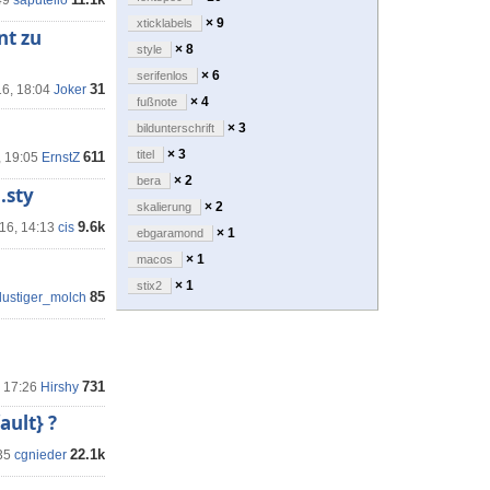
49
saputello
× 9
xticklabels
nt zu
× 8
style
× 6
serifenlos
31
16, 18:04
Joker
× 4
fußnote
× 3
bildunterschrift
× 3
titel
611
, 19:05
ErnstZ
× 2
bera
.sty
× 2
skalierung
9.6k
'16, 14:13
cis
× 1
ebgaramond
× 1
macos
× 1
stix2
85
lustiger_molch
731
, 17:26
Hirshy
ult} ?
22.1k
35
cgnieder