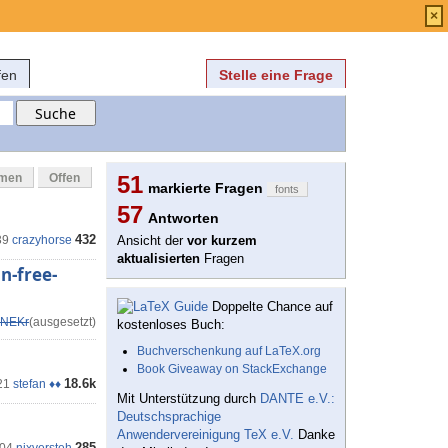
Anmelden
über
FAQ
×
fen
Stelle eine Frage
mmen
Offen
51
markierte Fragen
fonts
57
Antworten
432
39
crazyhorse
Ansicht der
vor kurzem
aktualisierten
Fragen
n-free-
Doppelte Chance auf
NEKr
(ausgesetzt)
kostenloses Buch:
Buchverschenkung auf LaTeX.org
Book Giveaway on StackExchange
18.6k
21
stefan ♦♦
Mit Unterstützung durch
DANTE e.V.:
Deutschsprachige
Anwendervereinigung TeX e.V.
Danke
285