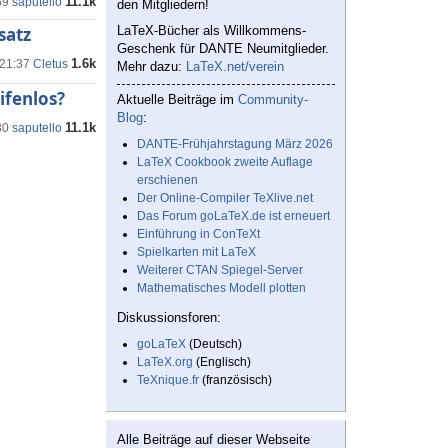
11.1k
59
saputello
den Mitgliedern!
satz
LaTeX-Bücher als Willkommens-
Geschenk für DANTE Neumitglieder.
1.6k
 21:37
Cletus
Mehr dazu:
LaTeX.net/verein
ifenlos?
Aktuelle Beiträge im
Community-
Blog
:
11.1k
30
saputello
DANTE-Frühjahrstagung März 2026
LaTeX Cookbook zweite Auflage
erschienen
Der Online-Compiler TeXlive.net
Das Forum goLaTeX.de ist erneuert
Einführung in ConTeXt
Spielkarten mit LaTeX
Weiterer CTAN Spiegel-Server
Mathematisches Modell plotten
Diskussionsforen:
goLaTeX
(Deutsch)
LaTeX.org
(Englisch)
TeXnique.fr
(französisch)
Alle Beiträge auf dieser Webseite