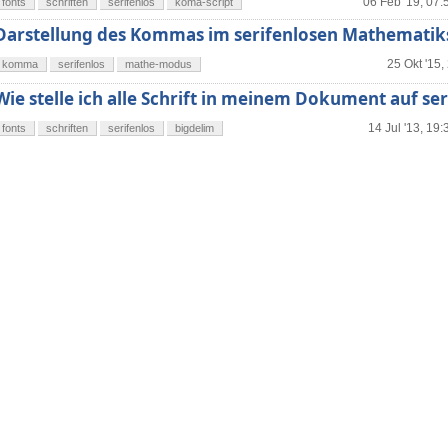
06 Feb '19, 07:
fonts
schriften
serifenlos
koma-script
Darstellung des Kommas im serifenlosen Mathematik
25 Okt '15,
komma
serifenlos
mathe-modus
Wie stelle ich alle Schrift in meinem Dokument auf ser
14 Jul '13, 19:
fonts
schriften
serifenlos
bigdelim