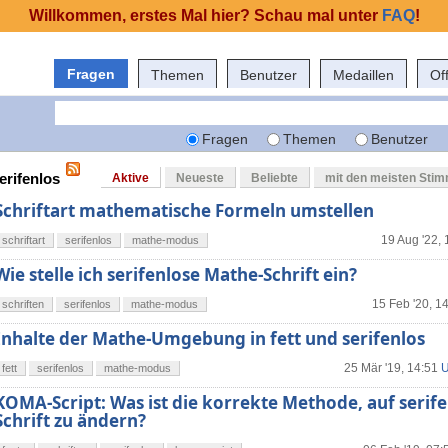
Willkommen, erstes Mal hier? Schau mal unter
FAQ
!
Fragen
Themen
Benutzer
Medaillen
Of
Fragen
Themen
Benutzer
erifenlos
Aktive
Neueste
Beliebte
mit den meisten Sti
Schriftart mathematische Formeln umstellen
19 Aug '22, 
schriftart
serifenlos
mathe-modus
Wie stelle ich serifenlose Mathe-Schrift ein?
15 Feb '20, 1
schriften
serifenlos
mathe-modus
Inhalte der Mathe-Umgebung in fett und serifenlos
25 Mär '19, 14:51
U
fett
serifenlos
mathe-modus
KOMA-Script: Was ist die korrekte Methode, auf serif
Schrift zu ändern?