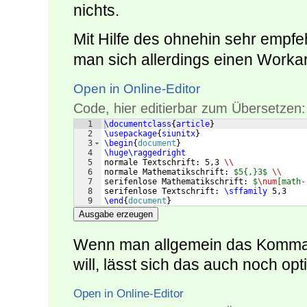
nichts.
Mit Hilfe des ohnehin sehr empf
man sich allerdings einen Worka
Open in Online-Editor
Code, hier editierbar zum Übersetzen:
1
\documentclass
{
article
}
2
\usepackage
{
siunitx
}
3
\begin
{
document
}
4
\huge\raggedright
5
normale Textschrift: 5,3 
\\
6
normale Mathematikschrift: 
$5{,}3$
\\
7
serifenlose Mathematikschrift: 
$
\num
[math-
8
serifenlose Textschrift: 
\sffamily
 5,3
9
\end
{
document
}
Ausgabe erzeugen
Wenn man allgemein das Komma 
will, lässt sich das auch noch opt
Open in Online-Editor