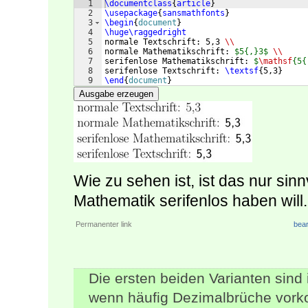
1
\documentclass
{
article
}
2
\usepackage
{
sansmathfonts
}
3
\begin
{
document
}
4
\huge\raggedright
5
normale Textschrift: 5,3 
\\
6
normale Mathematikschrift: 
$5{,}3$
\\
7
serifenlose Mathematikschrift: 
$
\mathsf
{5{
8
serifenlose Textschrift: 
\textsf
{
5,3
}
9
\end
{
document
}
Ausgabe erzeugen
Wie zu sehen ist, ist das nur sin
Mathematik serifenlos haben will.
Permanenter link
bear
Die ersten beiden Varianten sind i
wenn häufig Dezimalbrüche vorko