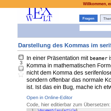
Willkommen, er
Fragen
The
Darstellung des Kommas im seri
In einer Präsentation mit
i
beamer
3
Komma in mathematischen Formeln
nicht dem Komma des serifenlosen
sondern offenbar das normale Ko
ist. Ist das ein Bug, mache ich et
Open in Online-Editor
Code, hier editierbar zum Übersetzen:
1
\documentclass
{
article
}