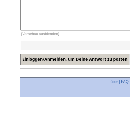
[Vorschau ausblenden]
über
|
FAQ