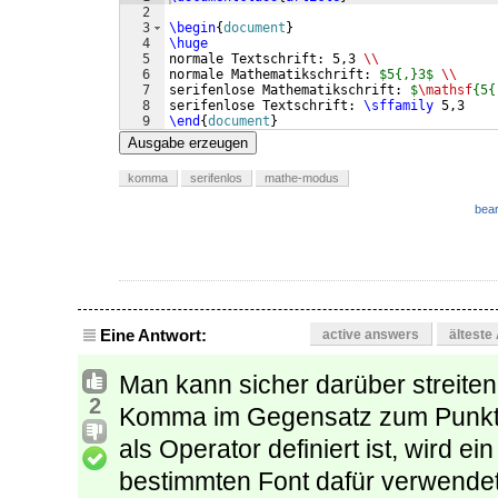
2
3
\begin
{
document
}
4
\huge
5
normale Textschrift: 5,3 
\\
6
normale Mathematikschrift: 
$5{,}3$
\\
7
serifenlose Mathematikschrift: 
$
\mathsf
{5{
8
serifenlose Textschrift: 
\sffamily
 5,3
9
\end
{
document
}
Ausgabe erzeugen
komma
serifenlos
mathe-modus
bear
Eine Antwort:
active answers
älteste
Man kann sicher darüber streiten
2
Komma im Gegensatz zum Punkt n
als Operator definiert ist, wird 
bestimmten Font dafür verwende