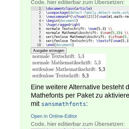
Code, hier editierbar zum Übersetzen:
1
\documentclass
{
article
}
2
\usepackage
[
detect-family,detect-mode,out
3
\newcommand
*
{
\sfnum
}
[
2
]
[
]
{
\num
[
#1,math-rm
4
\begin
{
document
}
5
\huge\raggedright
6
normale Textschrift: 
\num
{
5,3
}
\\
7
normale Mathematikschrift: 
$
\num
{5,3}$
\\
8
serifenlose Mathematikschrift: 
$
\sfnum
{5,
9
serifenlose Textschrift: 
\textsf
{
\num
{
5,3
10
\end
{
document
}
Ausgabe erzeugen
Eine weitere Alternative besteht 
Mathefonts per Paket zu aktivie
mit
:
sansmathfonts
Open in Online-Editor
Code, hier editierbar zum Übersetzen: