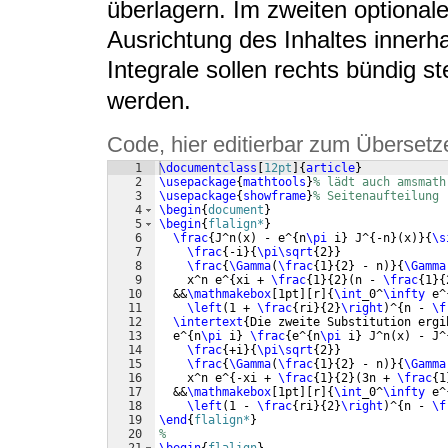
überlagern. Im zweiten optiona
Ausrichtung des Inhaltes innerha
Integrale sollen rechts bündig s
werden.
Code, hier editierbar zum Übersetz
1
\documentclass
[
12pt
]
{
article
}
2
\usepackage
{
mathtools
}
% lädt auch amsmath
3
\usepackage
{
showframe
}
% Seitenaufteilung
4
\begin
{
document
}
5
\begin
{
flalign*
}
6
\frac
{
J^n
(
x
)
 - e^
{
n
\pi
 i
}
 J^
{
-n
}
(
x
)}
{
\s
7
\frac
{
-i
}
{
\pi\sqrt
{
2
}}
8
\frac
{
\Gamma
(
\frac
{
1
}
{
2
}
 - n
)}
{
\Gamma
9
    x^n e^
{
xi + 
\frac
{
1
}
{
2
}
(
n - 
\frac
{
1
}
{
10
  &&
\mathmakebox
[
1pt
]
[
r
]
{
\int
_0^
\infty
 e^
11
\left
(
1 + 
\frac
{
ri
}
{
2
}
\right
)
^
{
n - 
\f
12
\intertext
{
Die zweite Substitution ergi
13
  e^
{
n
\pi
 i
}
\frac
{
e^
{
n
\pi
 i
}
 J^n
(
x
)
 - J^
14
\frac
{
+i
}
{
\pi\sqrt
{
2
}}
15
\frac
{
\Gamma
(
\frac
{
1
}
{
2
}
 - n
)}
{
\Gamma
16
    x^n e^
{
-xi + 
\frac
{
1
}
{
2
}
(
3n + 
\frac
{
1
17
  &&
\mathmakebox
[
1pt
]
[
r
]
{
\int
_0^
\infty
 e^
18
\left
(
1 - 
\frac
{
ri
}
{
2
}
\right
)
^
{
n - 
\f
19
\end
{
flalign*
}
20
%