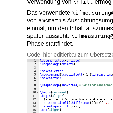
Verwendung von
ermögli
\hfill
Das verwendete
\ifmeasuring
von
's Ausrichtungsumg
amsmath
einmal, um den Inhalt auszumes
später aussieht.
\ifmeasuring
Phase stattfindet.
Code, hier editierbar zum Übersetz
1
\documentclass
{
article
}
2
\usepackage
{
amsmath
}
3
4
\makeatletter
5
\newcommand
{
\specialcell
}
[
1
]
{
\ifmeasuring
6
\makeatother
7
8
\usepackage
{
showframe
}
% Seitendimensionen
9
10
\begin
{
document
}
11
\begin
{
align*
}
12
(
a + b + c
)
 &= 
(
a + b + c + d + e + f +
13
  & 
\specialcell
{
\hfill\text
{(
foo
)}}
\\
14
\noalign
{
\hfill
(
xxx
)}
15
\end
{
align*
}