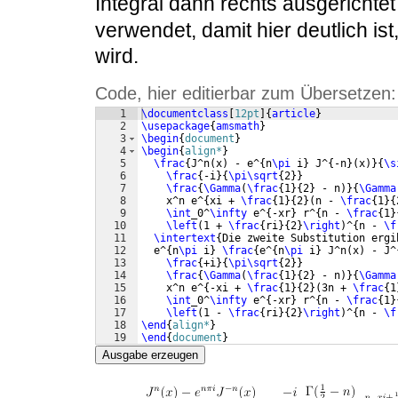
Integral dann rechts ausgerichte
verwendet, damit hier deutlich ist,
wird.
Code, hier editierbar zum Übersetzen:
1
\documentclass
[
12pt
]
{
article
}
2
\usepackage
{
amsmath
}
3
\begin
{
document
}
4
\begin
{
align*
}
5
\frac
{
J^n
(
x
)
 - e^
{
n
\pi
 i
}
 J^
{
-n
}
(
x
)}
{
\s
6
\frac
{
-i
}
{
\pi\sqrt
{
2
}}
7
\frac
{
\Gamma
(
\frac
{
1
}
{
2
}
 - n
)}
{
\Gamma
8
    x^n e^
{
xi + 
\frac
{
1
}
{
2
}
(
n - 
\frac
{
1
}
{
9
\int
_0^
\infty
 e^
{
-xr
}
 r^
{
n - 
\frac
{
1
}
10
\left
(
1 + 
\frac
{
ri
}
{
2
}
\right
)
^
{
n - 
\f
11
\intertext
{
Die zweite Substitution ergi
12
  e^
{
n
\pi
 i
}
\frac
{
e^
{
n
\pi
 i
}
 J^n
(
x
)
 - J^
13
\frac
{
+i
}
{
\pi\sqrt
{
2
}}
14
\frac
{
\Gamma
(
\frac
{
1
}
{
2
}
 - n
)}
{
\Gamma
15
    x^n e^
{
-xi + 
\frac
{
1
}
{
2
}
(
3n + 
\frac
{
1
16
\int
_0^
\infty
 e^
{
-xr
}
 r^
{
n - 
\frac
{
1
}
17
\left
(
1 - 
\frac
{
ri
}
{
2
}
\right
)
^
{
n - 
\f
18
\end
{
align*
}
19
\end
{
document
}
Ausgabe erzeugen