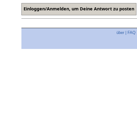
über
|
FAQ