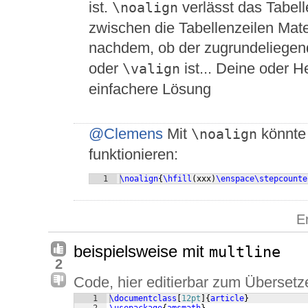
ist.
verlässt das Tabell
\noalign
zwischen die Tabellenzeilen Materi
nachdem, ob der zugrundeliegen
oder
ist... Deine oder H
\valign
einfachere Lösung
@Clemens
Mit
könnte 
\noalign
funktionieren:
1
\noalign
{
\hfill
(
xxx
)
\enspace\stepcounte
E
beispielsweise mit
multline
2
Code, hier editierbar zum Übersetz
1
\documentclass
[
12pt
]
{
article
}