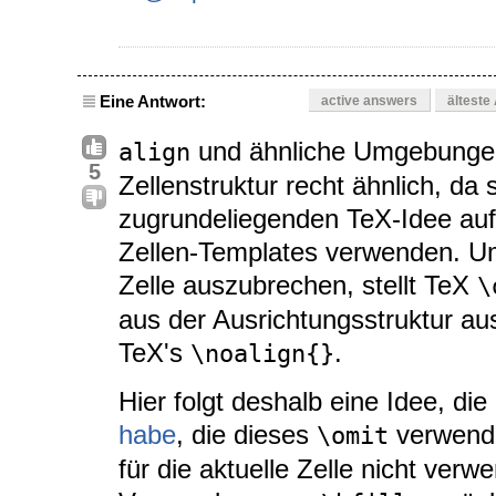
Eine Antwort:
active answers
älteste
und ähnliche Umgebungen s
align
5
Zellenstruktur recht ähnlich, da s
zugrundeliegenden TeX-Idee au
Zellen-Templates verwenden. Um
Zelle auszubrechen, stellt TeX
\
aus der Ausrichtungsstruktur a
TeX's
.
\noalign{}
Hier folgt deshalb eine Idee, die
habe
, die dieses
verwende
\omit
für die aktuelle Zelle nicht verw