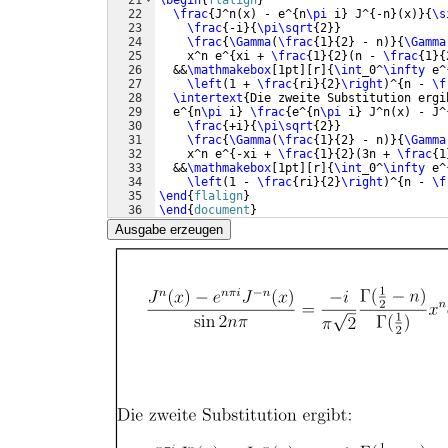
21
\begin
{
flalign
}
22
\frac
{
J^n
(
x
)
 - e^
{
n
\pi
 i
}
 J^
{
-n
}
(
x
)}
{
\s
23
\frac
{
-i
}
{
\pi\sqrt
{
2
}}
24
\frac
{
\Gamma
(
\frac
{
1
}
{
2
}
 - n
)}
{
\Gamma
25
    x^n e^
{
xi + 
\frac
{
1
}
{
2
}
(
n - 
\frac
{
1
}
{
26
  &&
\mathmakebox
[
1pt
]
[
r
]
{
\int
_0^
\infty
 e^
27
\left
(
1 + 
\frac
{
ri
}
{
2
}
\right
)
^
{
n - 
\f
28
\intertext
{
Die zweite Substitution ergi
29
  e^
{
n
\pi
 i
}
\frac
{
e^
{
n
\pi
 i
}
 J^n
(
x
)
 - J^
30
\frac
{
+i
}
{
\pi\sqrt
{
2
}}
31
\frac
{
\Gamma
(
\frac
{
1
}
{
2
}
 - n
)}
{
\Gamma
32
    x^n e^
{
-xi + 
\frac
{
1
}
{
2
}
(
3n + 
\frac
{
1
33
  &&
\mathmakebox
[
1pt
]
[
r
]
{
\int
_0^
\infty
 e^
34
\left
(
1 - 
\frac
{
ri
}
{
2
}
\right
)
^
{
n - 
\f
35
\end
{
flalign
}
36
\end
{
document
}
Ausgabe erzeugen