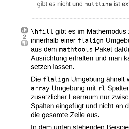
gibt es nicht und
ist ex
multline
gibt es im Mathemodus 
\hfill
2
innerhalb einer
Umgebu
flalign
aus dem
Paket dafür
mathtools
Ausrichtung erhalten und man 
setzen lassen.
Die
Umgebung ähnelt w
flalign
Umgebung mit
Spalten
array
rl
zusätzlicher Leerraum nur zwis
Spalten eingefügt und nicht an 
die gesamte Zeile aus.
In dem unten stehenden Beispie