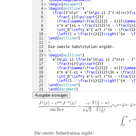
2
\usepackage
{
amsmath
}
3
\begin
{
document
}
4
\begin
{
multline*
}
5
\frac
{
J^n
(
x
)
 - e^
{
n
\pi
 i
}
 J^
{
-n
}
(
x
)}
{
\s
6
\frac
{
-i
}
{
\pi\sqrt
{
2
}}
7
\frac
{
\Gamma
(
\frac
{
1
}
{
2
}
 - n
)}
{
\Gamma
8
    x^n e^
{
xi + 
\frac
{
1
}
{
2
}
(
n - 
\frac
{
1
}
{
9
\int
_0^
\infty
 e^
{
-xr
}
 r^
{
n - 
\frac
{
1
}
10
\left
(
1 + 
\frac
{
ri
}
{
2
}
\right
)
^
{
n - 
\f
11
\end
{
multline*
}
12
%
13
Die zweite Substitution ergibt:
14
%
15
\begin
{
multline*
}
16
  e^
{
n
\pi
 i
}
\frac
{
e^
{
n
\pi
 i
}
 J^n
(
x
)
 - J^
17
\frac
{
+i
}
{
\pi\sqrt
{
2
}}
18
\frac
{
\Gamma
(
\frac
{
1
}
{
2
}
 - n
)}
{
\Gamma
19
    x^n e^
{
-xi + 
\frac
{
1
}
{
2
}
(
3n + 
\frac
{
1
20
\int
_0^
\infty
 e^
{
-xr
}
 r^
{
n - 
\frac
{
1
}
21
\left
(
1 - 
\frac
{
ri
}
{
2
}
\right
)
^
{
n - 
\f
22
\end
{
multline*
}
23
\end
{
document
}
Ausgabe erzeugen