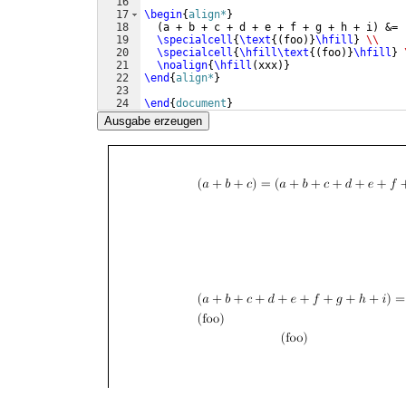
16
17
\begin
{
align*
}
18
(
a + b + c + d + e + f + g + h + i
)
 &= 
19
\specialcell
{
\text
{(
foo
)}
\hfill
}
\\
20
\specialcell
{
\hfill\text
{(
foo
)}
\hfill
}
21
\noalign
{
\hfill
(
xxx
)}
22
\end
{
align*
}
23
24
\end
{
document
}
Ausgabe erzeugen