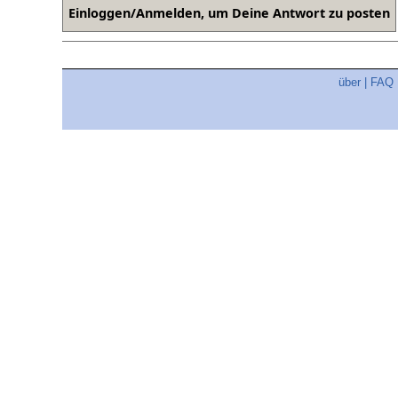
über
|
FAQ