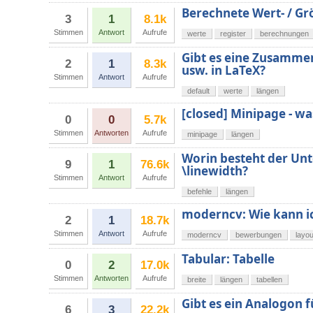
Berechnete Wert- / 
3
1
8.1k
Stimmen
Antwort
Aufrufe
werte
register
berechnungen
Gibt es eine Zusamme
2
1
8.3k
usw. in LaTeX?
Stimmen
Antwort
Aufrufe
default
werte
längen
[closed] Minipage - wa
0
0
5.7k
Stimmen
Antworten
Aufrufe
minipage
längen
Worin besteht der Unt
9
1
76.6k
\linewidth?
Stimmen
Antwort
Aufrufe
befehle
längen
moderncv: Wie kann ic
2
1
18.7k
Stimmen
Antwort
Aufrufe
moderncv
bewerbungen
layou
Tabular: Tabelle
0
2
17.0k
Stimmen
Antworten
Aufrufe
breite
längen
tabellen
Gibt es ein Analogon 
6
3
22.2k