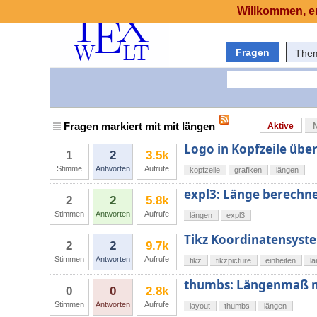
Willkommen, er
Fragen
The
Fragen markiert mit mit längen
Aktive
Logo in Kopfzeile übe
1
2
3.5k
Stimme
Antworten
Aufrufe
kopfzeile
grafiken
längen
expl3: Länge berechn
2
2
5.8k
Stimmen
Antworten
Aufrufe
längen
expl3
Tikz Koordinatensyst
2
2
9.7k
Stimmen
Antworten
Aufrufe
tikz
tikzpicture
einheiten
l
thumbs: Längenmaß m
0
0
2.8k
Stimmen
Antworten
Aufrufe
layout
thumbs
längen