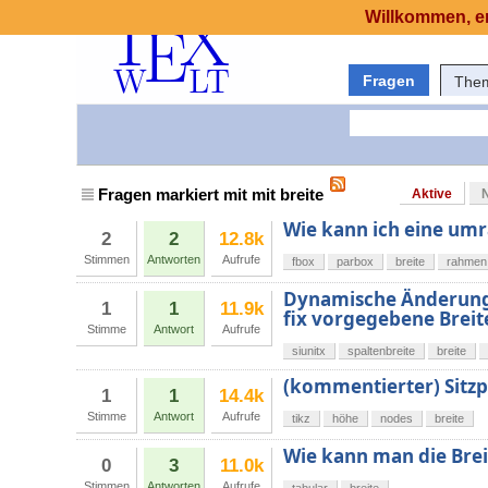
Willkommen, er
Fragen
The
Fragen markiert mit mit breite
Aktive
Wie kann ich eine umr
2
2
12.8k
Stimmen
Antworten
Aufrufe
fbox
parbox
breite
rahmen
Dynamische Änderung 
1
1
11.9k
fix vorgegebene Breit
Stimme
Antwort
Aufrufe
siunitx
spaltenbreite
breite
(kommentierter) Sitzpl
1
1
14.4k
Stimme
Antwort
Aufrufe
tikz
höhe
nodes
breite
Wie kann man die Brei
0
3
11.0k
Stimmen
Antworten
Aufrufe