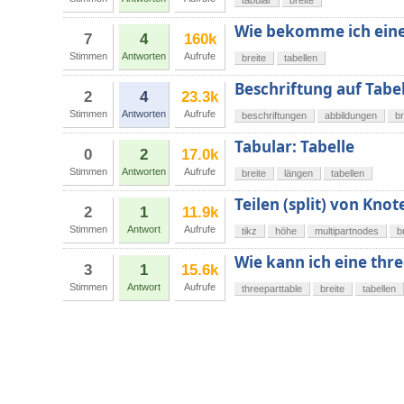
tabular
breite
Wie bekomme ich eine 
7
4
160k
Stimmen
Antworten
Aufrufe
breite
tabellen
Beschriftung auf Tabe
2
4
23.3k
Stimmen
Antworten
Aufrufe
beschriftungen
abbildungen
br
Tabular: Tabelle
0
2
17.0k
Stimmen
Antworten
Aufrufe
breite
längen
tabellen
Teilen (split) von Kno
2
1
11.9k
Stimmen
Antwort
Aufrufe
tikz
höhe
multipartnodes
b
Wie kann ich eine thr
3
1
15.6k
Stimmen
Antwort
Aufrufe
threeparttable
breite
tabellen