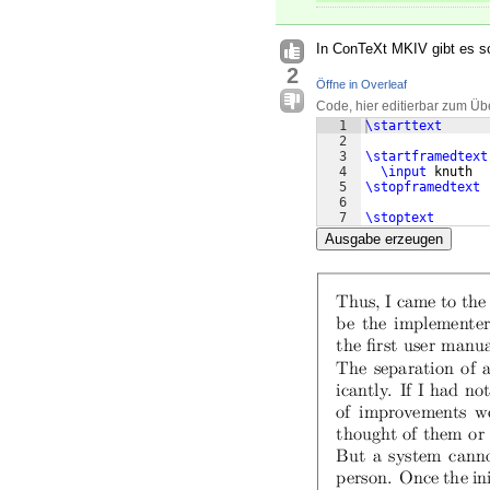
In ConTeXt MKIV gibt es s
2
Öffne in Overleaf
Code, hier editierbar zum Üb
1
\starttext
2
3
\startframedtext
4
\input
 knuth
5
\stopframedtext
6
7
\stoptext
Ausgabe erzeugen