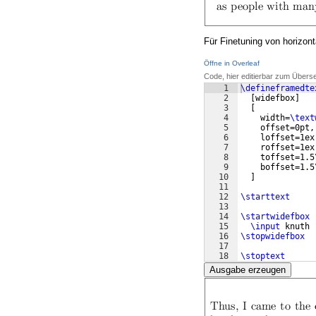
Für Finetuning von horizont
Öffne in Overleaf
Code, hier editierbar zum Übers
1
\defineframedte
2
[
widefbox
]
3
[
4
    width=
\text
5
    offset=0pt,
6
    loffset=1ex
7
    roffset=1ex
8
    toffset=1.5
9
    boffset=1.5
10
]
11
12
\starttext
13
14
\startwidefbox
15
\input
 knuth
16
\stopwidefbox
17
18
\stoptext
Ausgabe erzeugen