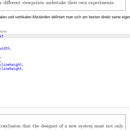
alen und vertikalen Abständen definiert man sich am besten direkt seine eige
etzen:
xt
width
,
,
,
\lineheight
,
\lineheight
,