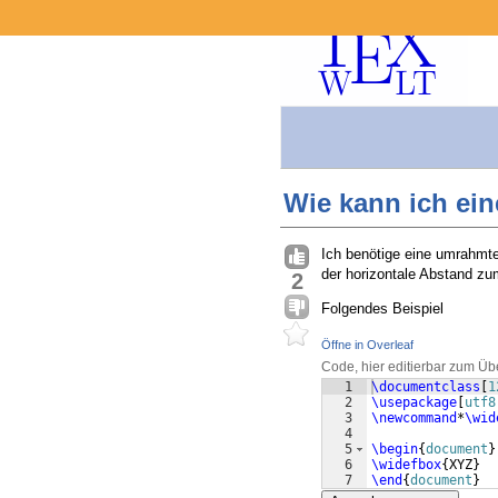
Wie kann ich ei
Ich benötige eine umrahmte 
der horizontale Abstand z
2
Folgendes Beispiel
Öffne in Overleaf
Code, hier editierbar zum Üb
1
\documentclass
[
1
2
\usepackage
[
utf8
3
\newcommand
*
\wid
4
5
\begin
{
document
}
6
\widefbox
{
XYZ
}
7
\end
{
document
}