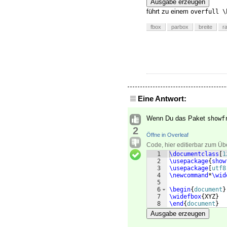
Ausgabe erzeugen
führt zu einem
overfull \
fbox
parbox
breite
r
Eine Antwort:
Wenn Du das Paket
showf
2
Öffne in Overleaf
Code, hier editierbar zum Üb
1
\documentclass
[
1
2
\usepackage
{
show
3
\usepackage
[
utf8
4
\newcommand
*
\wid
5
6
\begin
{
document
}
7
\widefbox
{
XYZ
}
8
\end
{
document
}
Ausgabe erzeugen