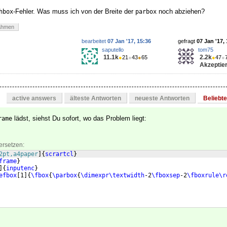
-Fehler. Was muss ich von der Breite der
noch abziehen?
hbox
parbox
ahmen
bearbeitet
07 Jan '17, 15:36
gefragt
07 Jan '17,
saputello
tom75
11.1k
2.2k
●
21
●
43
●
65
●
47
●
Akzeptier
active answers
älteste Antworten
neueste Antworten
Beliebt
lädst, siehst Du sofort, wo das Problem liegt:
rame
ersetzen:
2pt,a4paper
]
{
scrartcl
}
frame
}
]
{
inputenc
}
efbox
[
1
]
{
\fbox
{
\parbox
{
\dimexpr\textwidth
-2
\fboxsep
-2
\fboxrule\r