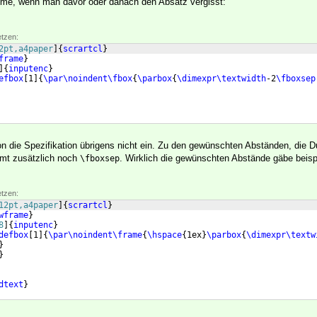
me, wenn man davor oder danach den Absatz vergisst:
etzen:
2pt,a4paper
]
{
scrartcl
}
frame
}
]
{
inputenc
}
efbox
[
1
]
{
\par\noindent\fbox
{
\parbox
{
\dimexpr\textwidth
-2
\fboxsep
ion die Spezifikation übrigens nicht ein. Zu den gewünschten Abständen, die 
mt zusätzlich noch
. Wirklich die gewünschten Abstände gäbe beisp
\fboxsep
etzen:
12pt,a4paper
]
{
scrartcl
}
wframe
}
8
]
{
inputenc
}
defbox
[
1
]
{
\par\noindent\frame
{
\hspace
{
1ex
}
\parbox
{
\dimexpr\textw
}
}
dtext
}