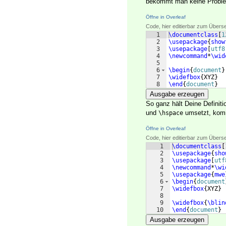
bekommt man keine Proble
Öffne in Overleaf
Code, hier editierbar zum Übers
1
\documentclass
[
1
2
\usepackage
{
show
3
\usepackage
[
utf8
4
\newcommand
*
\wid
5
6
\begin
{
document
}
7
\widefbox
{
XYZ
}
8
\end
{
document
}
Ausgabe erzeugen
So ganz hält Deine Definit
und
umsetzt, kom
\hspace
Öffne in Overleaf
Code, hier editierbar zum Übers
1
\documentclass
[
2
\usepackage
{
sho
3
\usepackage
[
utf
4
\newcommand
*
\wi
5
\usepackage
{
mwe
6
\begin
{
document
7
\widefbox
{
XYZ
}
8
9
\widefbox
{
\blin
10
\end
{
document
}
Ausgabe erzeugen