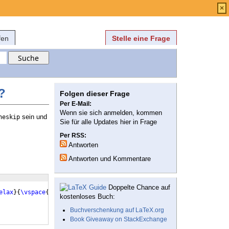
Anmelden
über
FAQ
×
fen
Stelle eine Frage
?
Folgen dieser Frage
Per E-Mail:
Wenn sie sich anmelden, kommen
sein und
neskip
Sie für alle Updates hier in Frage
Per RSS:
Antworten
Antworten und Kommentare
Doppelte Chance auf
elax
}
{
\vspace
{
1.5
\baselineskip
}
\hspace
{
1ex
}
#1
\vspace
{
1.5
\baselin
kostenloses Buch:
Buchverschenkung auf LaTeX.org
Book Giveaway on StackExchange