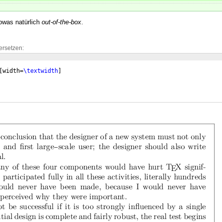
owas natürlich
out-of-the-box
.
ersetzen:
[
width=
\textwidth
]