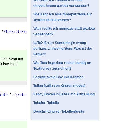
Wie kann ich Fußnoten in einer
eingerahmten parbox verwenden?
Wie kann ich eine threeparttable auf
Textbreite bekommen?
Wann sollte ich minipage statt \parbox
-2
\fboxrule\relax
}
{
\vspace
{
1.5
\baselineskip
}
\hspace
{
1ex
}
#1
\vspac
verwenden?
LaTeX Error: Something's wrong--
perhaps a missing \item. Was ist der
Fehler?
Du mit
\vspace
Wie Text in parbox rechts bündig an
ielsweise:
Textkörper ausrichten?
Farbige ovale Box mit Rahmen
Teilen (split) von Knoten (nodes)
Fancy Boxen in LaTeX mit Aufzählung
idth
-2ex
\relax
}
{
\vspace
{
1.5
\baselineskip
}
#1
\vspace
{
1.5
\baselines
Tabular: Tabelle
Beschriftung auf Tabellenbreite