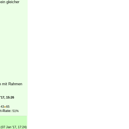
ein gleicher
en mit Rahmen
'17, 15:26
●
43
●
65
t-Rate:
51%
(07 Jan '17, 17:24)