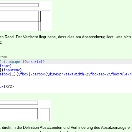
en Rand. Der Verdacht liegt nahe, dass dies am Absatzeinzug liegt, was sich 
t:
etzen:
2pt,a4paper
]
{
scrartcl
}
frame
}
]
{
inputenc
}
efbox
[
1
]
{
\fbox
{
\parbox
{
\dimexpr\textwidth
-2
\fboxsep
-2
\fboxrule\r
ox
{
XYZ
}
, direkt in die Definition Absatzenden und Verhinderung des Absatzeinzugs e