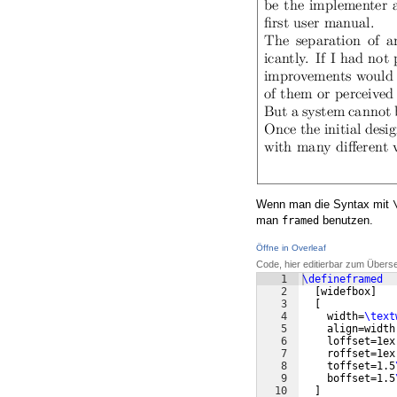
Wenn man die Syntax mit
man
benutzen.
framed
Öffne in Overleaf
Code, hier editierbar zum Übers
1
\defineframed
2
[
widefbox
]
3
[
4
    width=
\text
5
    align=width
6
    loffset=1ex
7
    roffset=1ex
8
    toffset=1.5
9
    boffset=1.5
10
]