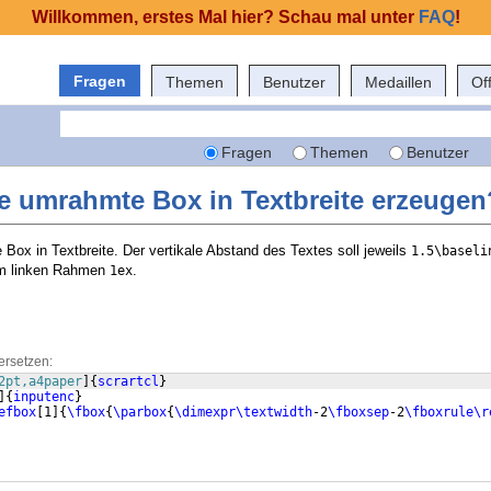
Willkommen, erstes Mal hier? Schau mal unter
FAQ
!
Fragen
Themen
Benutzer
Medaillen
Of
Fragen
Themen
Benutzer
ne umrahmte Box in Textbreite erzeugen
Box in Textbreite. Der vertikale Abstand des Textes soll jeweils
1.5\baseli
um linken Rahmen
.
1ex
ersetzen:
2pt,a4paper
]
{
scrartcl
}
]
{
inputenc
}
efbox
[
1
]
{
\fbox
{
\parbox
{
\dimexpr\textwidth
-2
\fboxsep
-2
\fboxrule\r