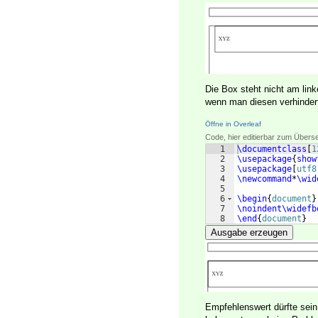
Die Box steht nicht am link
wenn man diesen verhinder
Öffne in Overleaf
Code, hier editierbar zum Übers
1
\documentclass
[
1
2
\usepackage
{
show
3
\usepackage
[
utf8
4
\newcommand
*
\wid
5
6
\begin
{
document
}
7
\noindent\widefb
8
\end
{
document
}
Ausgabe erzeugen
Empfehlenswert dürfte sein