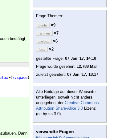
Frage-Themen:
×9
breite
×7
rahmen
auch bestätigt,
×6
parbox
×2
fbox
gestellte Frage:
07 Jan '17, 14:10
Frage wurde gesehen:
12,788 Mal
zuletzt geändert:
07 Jan '17, 18:17
elax
}
{
\vspace
{
1.5
\baselineskip
}
\hspace
{
1ex
}
#1
\vspace
{
1.5
\baselin
Alle Beiträge auf dieser Webseite
unterliegen, soweit nicht anders
angegeben, der
Creative Commons
Attribution Share-Alike 3.0
Lizenz
(cc-by-sa 3.0).
verwandte Fragen
inzubauen. Dann