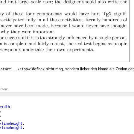
nicht mag, sondern lieber den Name als Option g
\start...\stopwidefbox
etzen:
width
,
,
,
,
\lineheight
,
\lineheight
,