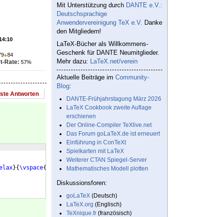
Mit Unterstützung durch
DANTE e.V.:
Deutschsprachige
Anwendervereinigung TeX e.V.
Danke
den Mitgliedern!
 14:10
LaTeX-Bücher als Willkommens-
Geschenk für DANTE Neumitglieder.
79
●
84
Mehr dazu:
LaTeX.net/verein
t-Rate:
57%
Aktuelle Beiträge im
Community-
Blog
:
este Antworten
DANTE-Frühjahrstagung März 2026
LaTeX Cookbook zweite Auflage
erschienen
Der Online-Compiler TeXlive.net
Das Forum goLaTeX.de ist erneuert
Einführung in ConTeXt
Spielkarten mit LaTeX
Weiterer CTAN Spiegel-Server
elax
}
{
\vspace
{
1.5
\baselineskip
}
\hspace
{
1ex
}
#1
\vspace
{
1.5
\baselin
Mathematisches Modell plotten
Diskussionsforen:
goLaTeX
(Deutsch)
LaTeX.org
(Englisch)
TeXnique.fr
(französisch)