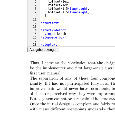
6
    loffset=1ex,
7
    roffset=1ex,
8
    toffset=1.5
\lineheight
,
9
    boffset=1.5
\lineheight
,
10
]
11
12
\starttext
13
14
\startwidefbox
15
\input
 knuth
16
\stopwidefbox
17
18
\stoptext
Ausgabe erzeugen