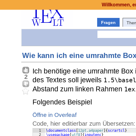
Willkommen, er
Fragen
The
Wie kann ich eine umrahmte Box 
Ich benötige eine umrahmte Box i
2
des Textes soll jeweils
1.5\base
Abstand zum linken Rahmen
1ex
Folgendes Beispiel
Öffne in Overleaf
Code, hier editierbar zum Übersetzen:
1
\documentclass
[
12pt,a4paper
]
{
scrartcl
}
2
\usepackage
[
utf8
]
{
inputenc
}