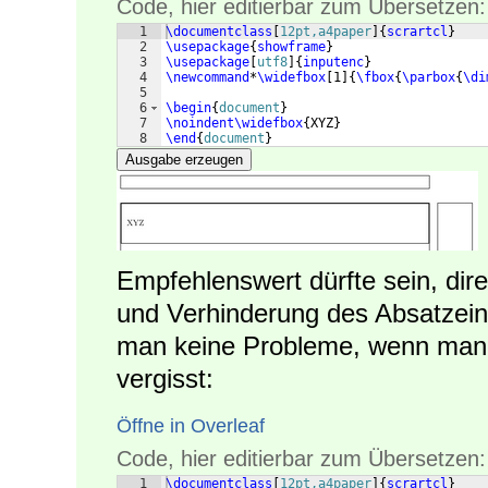
Code, hier editierbar zum Übersetzen:
1
\documentclass
[
12pt,a4paper
]
{
scrartcl
}
2
\usepackage
{
showframe
}
3
\usepackage
[
utf8
]
{
inputenc
}
4
\newcommand
*
\widefbox
[
1
]
{
\fbox
{
\parbox
{
\di
5
6
\begin
{
document
}
7
\noindent\widefbox
{
XYZ
}
8
\end
{
document
}
Ausgabe erzeugen
Empfehlenswert dürfte sein, dire
und Verhinderung des Absatze
man keine Probleme, wenn man 
vergisst:
Öffne in Overleaf
Code, hier editierbar zum Übersetzen:
1
\documentclass
[
12pt,a4paper
]
{
scrartcl
}