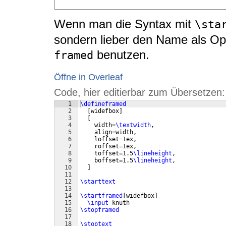
Wenn man die Syntax mit
\sta
sondern lieber den Name als O
benutzen.
framed
Öffne in Overleaf
Code, hier editierbar zum Übersetzen:
1
\defineframed
2
[
widefbox
]
3
[
4
    width=
\textwidth
,
5
    align=width,
6
    loffset=1ex,
7
    roffset=1ex,
8
    toffset=1.5
\lineheight
,
9
    boffset=1.5
\lineheight
,
10
]
11
12
\starttext
13
14
\startframed
[
widefbox
]
15
\input
 knuth
16
\stopframed
17
18
\stoptext