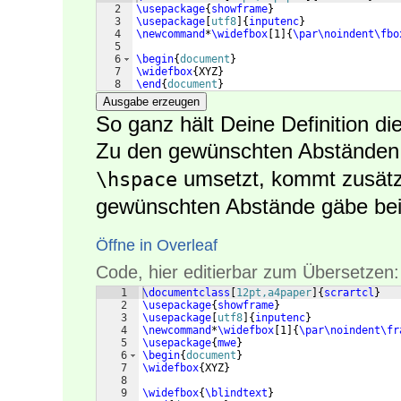
2
\usepackage
{
showframe
}
3
\usepackage
[
utf8
]
{
inputenc
}
4
\newcommand
*
\widefbox
[
1
]
{
\par\noindent\fbo
5
6
\begin
{
document
}
7
\widefbox
{
XYZ
}
8
\end
{
document
}
Ausgabe erzeugen
So ganz hält Deine Definition die
Zu den gewünschten Abständen,
umsetzt, kommt zusätz
\hspace
gewünschten Abstände gäbe bei
Öffne in Overleaf
Code, hier editierbar zum Übersetzen:
1
\documentclass
[
12pt,a4paper
]
{
scrartcl
}
2
\usepackage
{
showframe
}
3
\usepackage
[
utf8
]
{
inputenc
}
4
\newcommand
*
\widefbox
[
1
]
{
\par\noindent\fr
5
\usepackage
{
mwe
}
6
\begin
{
document
}
7
\widefbox
{
XYZ
}
8
9
\widefbox
{
\blindtext
}