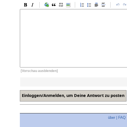
[Vorschau ausblenden]
über
|
FAQ