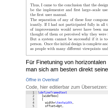
Für Finetuning von horizontalen 
man sich am besten direkt seine
Öffne in Overleaf
Code, hier editierbar zum Übersetzen:
1
\defineframedtext
2
[
widefbox
]
3
[
4
    width=
\textwidth
,
5
    offset=0pt,