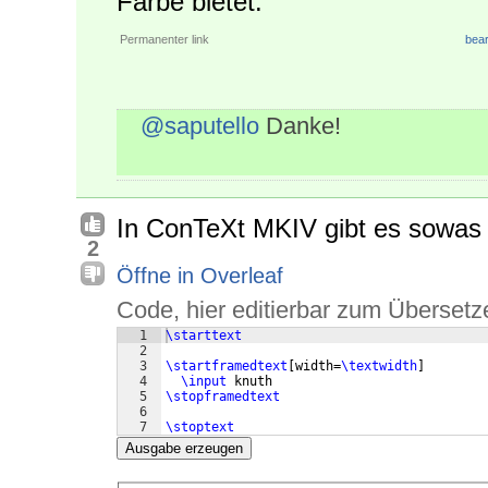
Farbe bietet.
Permanenter link
bear
@saputello
Danke!
In ConTeXt MKIV gibt es sowas 
2
Öffne in Overleaf
Code, hier editierbar zum Übersetz
1
\starttext
2
3
\startframedtext
[
width=
\textwidth
]
4
\input
 knuth
5
\stopframedtext
6
7
\stoptext
Ausgabe erzeugen