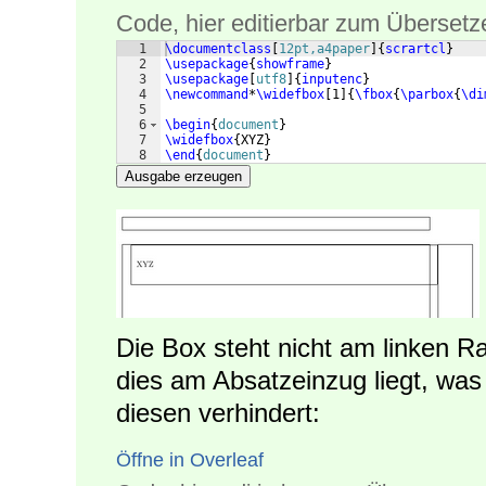
Code, hier editierbar zum Übersetz
1
\documentclass
[
12pt,a4paper
]
{
scrartcl
}
2
\usepackage
{
showframe
}
3
\usepackage
[
utf8
]
{
inputenc
}
4
\newcommand
*
\widefbox
[
1
]
{
\fbox
{
\parbox
{
\di
5
6
\begin
{
document
}
7
\widefbox
{
XYZ
}
8
\end
{
document
}
Ausgabe erzeugen
Die Box steht nicht am linken R
dies am Absatzeinzug liegt, was
diesen verhindert:
Öffne in Overleaf