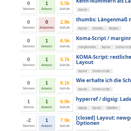
Kenn-Nummern als La
0
1
5.5k
Stimmen
Antwort
Aufrufe
layout
thumbs: Längenmaß m
0
0
2.8k
Stimmen
Antworten
Aufrufe
layout
thumbs
längen
Koma-Script / margin
0
1
6.5k
Stimmen
Antwort
Aufrufe
marginnotes
layout
koma-scri
KOMA-Script: restlich
0
1
5.7k
Layout
Stimmen
Antwort
Aufrufe
layout
koma-script
Wie erhalte ich die Sc
0
1
6.1k
Stimmen
Antwort
Aufrufe
layout
koma-script
hyperref / digsig: Lad
1
1
6.0k
Stimme
Antwort
Aufrufe
digsig
layout
tabellen
[closed] Layout: newg
-2
1
7.9k
Optionen
Stimmen
Antwort
Aufrufe