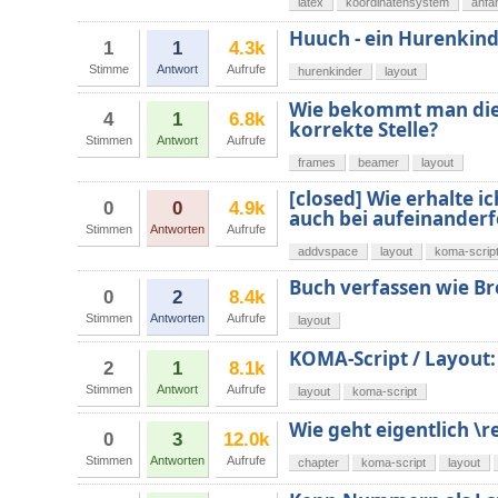
latex
koordinatensystem
anfä
Huuch - ein Hurenkin
1
1
4.3k
Stimme
Antwort
Aufrufe
hurenkinder
layout
Wie bekommt man die
4
1
6.8k
korrekte Stelle?
Stimmen
Antwort
Aufrufe
frames
beamer
layout
[closed] Wie erhalte 
0
0
4.9k
auch bei aufeinander
Stimmen
Antworten
Aufrufe
addvspace
layout
koma-scrip
Buch verfassen wie Br
0
2
8.4k
Stimmen
Antworten
Aufrufe
layout
KOMA-Script / Layout: 
2
1
8.1k
Stimmen
Antwort
Aufrufe
layout
koma-script
Wie geht eigentlich 
0
3
12.0k
Stimmen
Antworten
Aufrufe
chapter
koma-script
layout