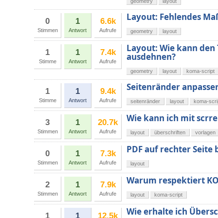
geometry
layout
Layout: Fehlendes Ma
0
1
6.6k
Stimmen
Antwort
Aufrufe
geometry
layout
Layout: Wie kann den 
1
1
7.4k
ausdehnen?
Stimme
Antwort
Aufrufe
geometry
layout
koma-script
Seitenränder anpassen 
1
1
9.4k
Stimme
Antwort
Aufrufe
seitenränder
layout
koma-scri
Wie kann ich mit scrre
3
1
20.7k
Stimmen
Antwort
Aufrufe
layout
überschriften
vorlagen
PDF auf rechter Seite
0
1
7.3k
Stimmen
Antwort
Aufrufe
layout
Warum respektiert KO
2
1
7.9k
Stimmen
Antwort
Aufrufe
layout
koma-script
Wie erhalte ich Übers
1
1
12.5k