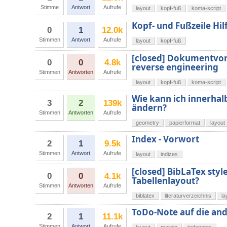
Stimme
Antwort
Aufrufe
layout
kopf-fuß
koma-script
Kopf- und Fußzeile Hil
0
1
12.0k
Stimmen
Antwort
Aufrufe
layout
kopf-fuß
[closed] Dokumentvorl
0
0
4.8k
reverse engineering
Stimmen
Antworten
Aufrufe
layout
kopf-fuß
koma-script
Wie kann ich innerha
3
2
139k
ändern?
Stimmen
Antworten
Aufrufe
geometry
papierformat
layout
Index - Vorwort
2
1
9.5k
Stimmen
Antwort
Aufrufe
layout
indizes
[closed] BibLaTex styl
0
0
4.1k
Tabellenlayout?
Stimmen
Antworten
Aufrufe
biblatex
literaturverzeichnis
la
ToDo-Note auf die and
2
1
11.1k
Stimmen
Antwort
Aufrufe