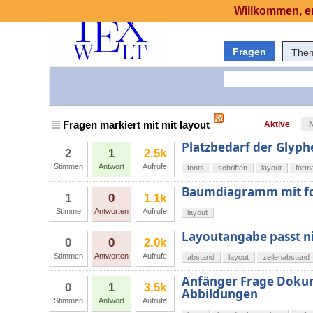
Willkommen, er
Fragen
The
Fragen markiert mit mit layout
Aktive
Platzbedarf der Glyphe
2
1
2.5k
Stimmen
Antwort
Aufrufe
fonts
schriften
layout
form
Baumdiagramm mit fo
1
0
1.1k
Stimme
Antworten
Aufrufe
layout
Layoutangabe passt ni
0
0
2.0k
Stimmen
Antworten
Aufrufe
abstand
layout
zeilenabstand
Anfänger Frage Doku
0
1
3.5k
Abbildungen
Stimmen
Antwort
Aufrufe