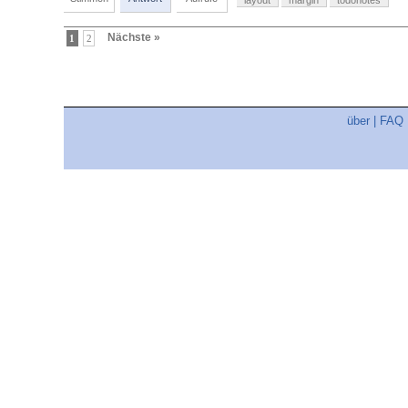
layout
margin
todonotes
Nächste »
1
2
über
|
FAQ