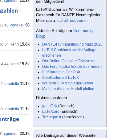
22.1k
01
cgnieder
den Mitgliedern!
zahlen -
LaTeX-Bücher als Willkommens-
Geschenk für DANTE Neumitglieder.
Mehr dazu:
LaTeX.net/verein
96
 23:48
Portokali
Aktuelle Beiträge im
Community-
n
Blog
:
15.8k
 00:54
Henri
DANTE-Frühjahrstagung März 2026
LaTeX Cookbook zweite Auflage
erschienen
Der Online-Compiler TeXlive.net
15.8k
 14:44
Henri
Das Forum goLaTeX.de ist erneuert
Einführung in ConTeXt
Spielkarten mit LaTeX
Weiterer CTAN Spiegel-Server
11.1k
42
saputello
Mathematisches Modell plotten
Diskussionsforen:
goLaTeX
(Deutsch)
11.1k
40
saputello
LaTeX.org
(Englisch)
TeXnique.fr
(französisch)
inträge
22.1k
01
cgnieder
Alle Beiträge auf dieser Webseite