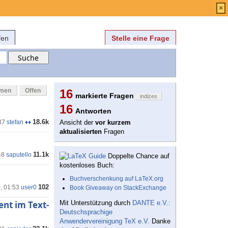
Anmelden
über
FAQ
×
fen
Stelle eine Frage
mmen
Offen
16
markierte Fragen
indizes
16
Antworten
18.6k
37
stefan ♦♦
Ansicht der
vor kurzem
aktualisierten
Fragen
11.1k
48
saputello
Doppelte Chance auf
kostenloses Buch:
Buchverschenkung auf LaTeX.org
102
0, 01:53
user0
Book Giveaway on StackExchange
ent im Text-
Mit Unterstützung durch
DANTE e.V.:
Deutschsprachige
Anwendervereinigung TeX e.V.
Danke