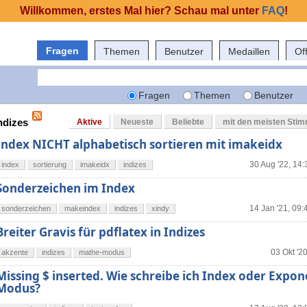
Willkommen, erstes Mal hier? Schau mal unter
FAQ
!
Fragen
Themen
Benutzer
Medaillen
Of
Fragen
Themen
Benutzer
ndizes
Aktive
Neueste
Beliebte
mit den meisten Sti
Index NICHT alphabetisch sortieren mit imakeidx
30 Aug '22, 14:
index
sortierung
imakeidx
indizes
Sonderzeichen im Index
14 Jan '21, 09:
sonderzeichen
makeindex
indizes
xindy
Breiter Gravis für pdflatex in Indizes
03 Okt '2
akzente
indizes
mathe-modus
Missing $ inserted. Wie schreibe ich Index oder Expon
Modus?