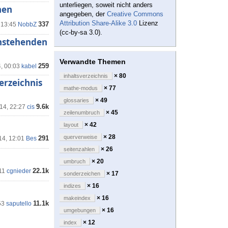
unterliegen, soweit nicht anders
nen
angegeben, der
Creative Commons
Attribution Share-Alike 3.0
Lizenz
337
 13:45
NobbZ
(cc-by-sa 3.0).
hstehenden
Verwandte Themen
259
4, 00:03
kabel
× 80
inhaltsverzeichnis
erzeichnis
× 77
mathe-modus
× 49
glossaries
9.6k
'14, 22:27
cis
× 45
zeilenumbruch
× 42
layout
× 28
querverweise
291
14, 12:01
Bes
× 26
seitenzahlen
× 20
umbruch
22.1k
11
cgnieder
× 17
sonderzeichen
× 16
indizes
× 16
makeindex
11.1k
53
saputello
× 16
umgebungen
× 12
index