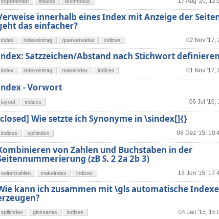
17 Aug '20, 12:
exponenten
indizes
textmodus
Verweise innerhalb eines Index mit Anzeige der Seiten
geht das einfacher?
02 Nov '17,
index
indexeintrag
querverweise
indizes
Index: Satzzeichen/Abstand nach Stichwort definiere
01 Nov '17,
index
indexeintrag
makeindex
indizes
Index - Vorwort
06 Jul '16,
layout
indizes
[closed] Wie setzte ich Synonyme in \sindex[]{}
08 Dez '15, 10:
indizes
splitindex
Kombinieren von Zahlen und Buchstaben in der
Seitennummerierung (zB S. 2 2a 2b 3)
18 Jun '15, 17:
seitenzahlen
makeindex
indizes
Wie kann ich zusammen mit \gls automatische Indexe
erzeugen?
04 Jan '15, 15:
splitindex
glossaries
indizes