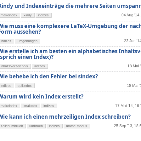
Xindy und Indexeinträge die mehrere Seiten umspan
04 Aug '14,
makeindex
xindy
indizes
Wie muss eine komplexere LaTeX-Umgebung der nac
Form aussehen?
23 Jun '1
indizes
umgebungen
Wie erstelle ich am besten ein alphabetisches Inhaltsv
(sprich einen Index)?
18 Mai 
inhaltsverzeichnis
indizes
Wie behebe ich den Fehler bei sindex?
18 Mai '
indizes
splitindex
Warum wird kein Index erstellt?
17 Mai '14, 16:
makeindex
imakeidx
indizes
Wie kann ich einen mehrzeiligen Index schreiben?
25 Sep '13, 18:
zeilenumbruch
umbruch
indizes
mathe-modus