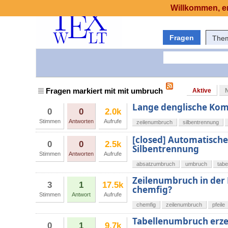
Willkommen, er
Fragen
The
Fragen markiert mit mit umbruch
Aktive
Lange denglische Kom
0
0
2.0k
Stimmen
Antworten
Aufrufe
zeilenumbruch
silbentrennung
[closed] Automatische
0
0
2.5k
Silbentrennung
Stimmen
Antworten
Aufrufe
absatzumbruch
umbruch
tabe
Zeilenumbruch in der 
3
1
17.5k
chemfig?
Stimmen
Antwort
Aufrufe
chemfig
zeilenumbruch
pfeile
Tabellenumbruch erz
0
1
9.7k