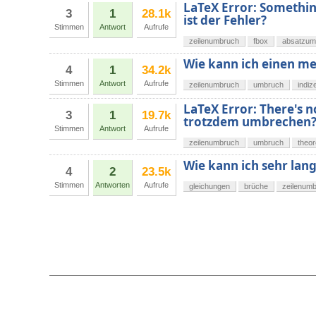
LaTeX Error: Somethin
3
1
28.1k
ist der Fehler?
Stimmen
Antwort
Aufrufe
zeilenumbruch
fbox
absatzum
Wie kann ich einen me
4
1
34.2k
Stimmen
Antwort
Aufrufe
zeilenumbruch
umbruch
indiz
LaTeX Error: There's no
3
1
19.7k
trotzdem umbrechen
Stimmen
Antwort
Aufrufe
zeilenumbruch
umbruch
theo
Wie kann ich sehr lan
4
2
23.5k
Stimmen
Antworten
Aufrufe
gleichungen
brüche
zeilenum