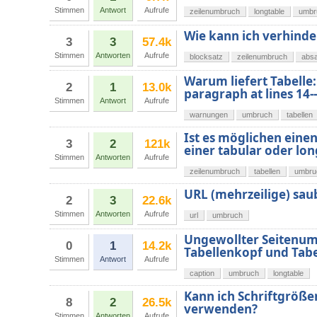
Stimmen
Antwort
Aufrufe
zeilenumbruch
longtable
umbr
Wie kann ich verhinde
3
3
57.4k
Stimmen
Antworten
Aufrufe
blocksatz
zeilenumbruch
abs
Warum liefert Tabelle:
2
1
13.0k
paragraph at lines 14-
Stimmen
Antwort
Aufrufe
warnungen
umbruch
tabellen
Ist es möglichen eine
3
2
121k
einer tabular oder l
Stimmen
Antworten
Aufrufe
zeilenumbruch
tabellen
umbru
URL (mehrzeilige) sa
2
3
22.6k
Stimmen
Antworten
Aufrufe
url
umbruch
Ungewollter Seitenum
0
1
14.2k
Tabellenkopf und Tabe
Stimmen
Antwort
Aufrufe
caption
umbruch
longtable
Kann ich Schriftgrö
8
2
26.5k
verwenden?
Stimmen
Antworten
Aufrufe