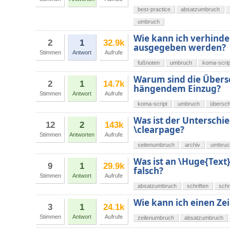
best-practice
absatzumbruch
umbruch
Wie kann ich verhinder
2
1
32.9k
ausgegeben werden?
Stimmen
Antwort
Aufrufe
fußnoten
umbruch
koma-scrip
Warum sind die Übersc
2
1
14.7k
hängendem Einzug?
Stimmen
Antwort
Aufrufe
koma-script
umbruch
übersch
Was ist der Untersch
12
2
143k
\clearpage?
Stimmen
Antworten
Aufrufe
seitenumbruch
archiv
umbruc
Was ist an \Huge{Text}
9
1
29.9k
falsch?
Stimmen
Antwort
Aufrufe
absatzumbruch
schriften
schr
Wie kann ich einen Ze
3
1
24.1k
Stimmen
Antwort
Aufrufe
zeilenumbruch
absatzumbruch