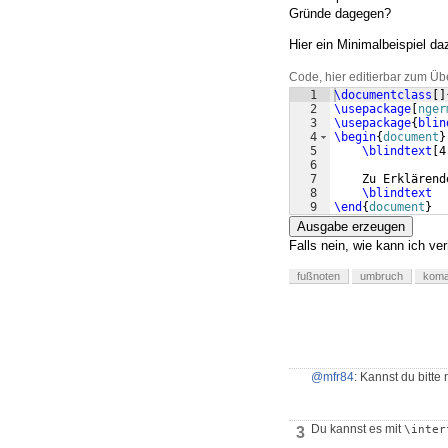
Gründe dagegen?
Hier ein Minimalbeispiel da
Code, hier editierbar zum Üb
1
\documentclass
[
]
2
\usepackage
[
nger
3
\usepackage
{
blin
4
\begin
{
document
}
5
\blindtext
[
4
6
7
    Zu Erklärend
8
\blindtext
9
\end
{
document
}
Ausgabe erzeugen
Falls nein, wie kann ich ve
fußnoten
umbruch
koma
@mfr84
: Kannst du bitte
Du kannst es mit
\inter
3