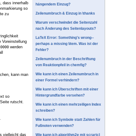
, dass innerhalb
hängendem Einzug?
tenmarkierung so
Zeilenumbruch & Einzug in \thanks
ite zu
Warum verschwindet die Seitenzahl
nach Änderung des Seitenlayouts?
inglichkeit
LaTeX Error: Something's wrong--
 Voreinstellung
perhaps a missing \item. Was ist der
werden
10000
Fehler?
ll
Zeilenumbruch in der Beschriftung
von Reaktionpfeil in chemfig?
Wie kann ich einen Zeilenumbruch in
rechen, kann man
einer Formel verhindern?
Wie kann ich Überschriften mit einer
Hintergrundfarbe versehen?
ext so
Seite rutscht.
Wie kann ich einen mehrzeiligen Index
schreiben?
.
Wie kann ich Symbole statt Zahlen für
Fußnoten verwenden?
 vielleicht das
Wie kann ich algorithm2e mit scrartcl