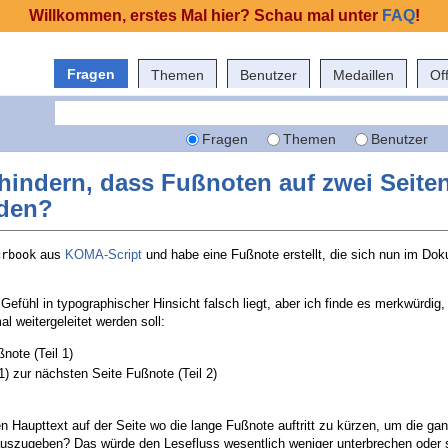
Willkommen, erstes Mal hier? Schau mal unter
FAQ
!
Fragen
Themen
Benutzer
Medaillen
Of
Fragen
Themen
Benutzer
hindern, dass Fußnoten auf zwei Seiten 
den?
aus
KOMA-Script
und habe eine Fußnote erstellt, die sich nun im Do
crbook
 Gefühl in typographischer Hinsicht falsch liegt, aber ich finde es merkwürdig
l weitergeleitet werden soll:
note (Teil 1)
1) zur nächsten Seite Fußnote (Teil 2)
en Haupttext auf der Seite wo die lange Fußnote auftritt zu kürzen, um die g
auszugeben? Das würde den Lesefluss wesentlich weniger unterbrechen oder