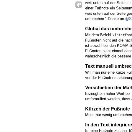
weit unten auf der Seite is
einer Fußnote ein Seitenum
weit unten auf der Seite ge
umbrechen." Danke an
@Sp
Global das umbreche
Mit dem Befehl
\interfoo
Fußnoten nicht auf die näc
ist sowohl bei den KOMA-S
Fußnoten nicht einmal dan
wahrscheinlich die besser
Text manuell umbre
Will man nur eine kurze Fuß
vor der Fußnotenmarkierun
Verschieben der Mar
Erzeugt ein hoher Wert bei
umformuliert werden, dass d
Kürzen der Fußnote
Muss nur wenig umbrochen w
In den Text integrier
Ist eine Fußnote zu lang, f