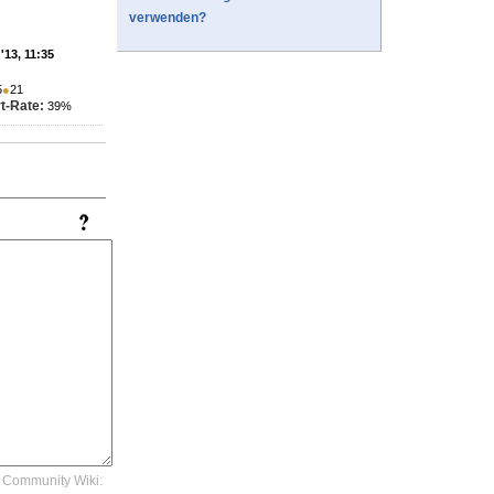
verwenden?
'13, 11:35
5
●
21
t-Rate:
39%
Community Wiki: