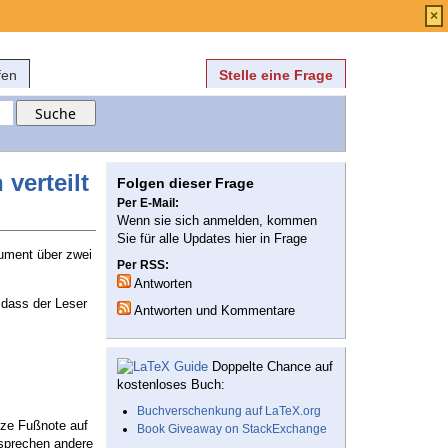
Anmelden
über
FAQ
×
fen
Stelle eine Frage
verteilt
Folgen dieser Frage
Per E-Mail:
Wenn sie sich anmelden, kommen
Sie für alle Updates hier in Frage
kument über zwei
Per RSS:
Antworten
, dass der Leser
Antworten und Kommentare
Doppelte Chance auf
kostenloses Buch:
Buchverschenkung auf LaTeX.org
anze Fußnote auf
Book Giveaway on StackExchange
 sprechen andere