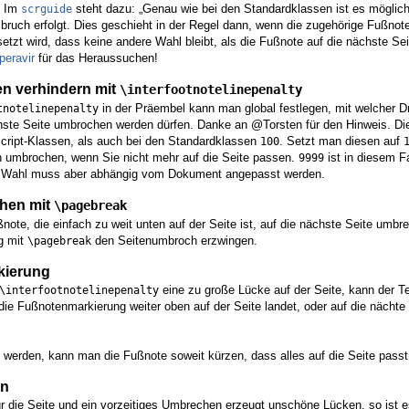
t. Im
steht dazu: „Genau wie bei den Standardklassen ist es möglich
scrguide
bruch erfolgt. Dies geschieht in der Regel dann, wenn die zugehörige Fußno
setzt wird, dass keine andere Wahl bleibt, als die Fußnote auf die nächste Se
eravir
für das Heraussuchen!
n verhindern mit
\interfootnotelinepenalty
in der Präembel kann man global festlegen, mit welcher Dr
tnotelinepenalty
hste Seite umbrochen werden dürfen. Danke an @Torsten für den Hinweis. Die
cript-Klassen, als auch bei den Standardklassen
. Setzt man diesen auf
100
n umbrochen, wenn Sie nicht mehr auf die Seite passen.
ist in diesem Fa
9999
e Wahl muss aber abhängig vom Dokument angepasst werden.
chen mit
\pagebreak
note, die einfach zu weit unten auf der Seite ist, auf die nächste Seite umb
g mit
den Seitenumbroch erzwingen.
\pagebreak
kierung
eine zu große Lücke auf der Seite, kann der T
\interfootnotelinepenalty
ie Fußnotenmarkierung weiter oben auf der Seite landet, oder auf die nächte 
erden, kann man die Fußnote soweit kürzen, dass alles auf die Seite passt
en
ür die Seite und ein vorzeitiges Umbrechen erzeugt unschöne Lücken, so ist es