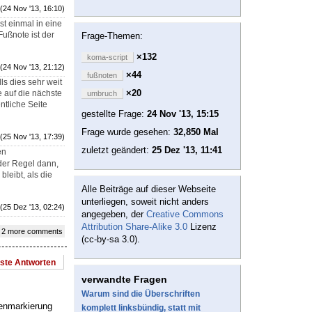
(24 Nov '13, 16:10)
st einmal in eine
Fußnote ist der
Frage-Themen:
×132
koma-script
(24 Nov '13, 21:12)
×44
fußnoten
ls dies sehr weit
×20
e auf die nächste
umbruch
ntliche Seite
gestellte Frage:
24 Nov '13, 15:15
Frage wurde gesehen:
32,850 Mal
(25 Nov '13, 17:39)
zuletzt geändert:
25 Dez '13, 11:41
en
 der Regel dann,
leibt, als die
Alle Beiträge auf dieser Webseite
unterliegen, soweit nicht anders
(25 Dez '13, 02:24)
angegeben, der
Creative Commons
Attribution Share-Alike 3.0
Lizenz
 2 more comments
(cc-by-sa 3.0).
este Antworten
verwandte Fragen
Warum sind die Überschriften
tenmarkierung
komplett linksbündig, statt mit