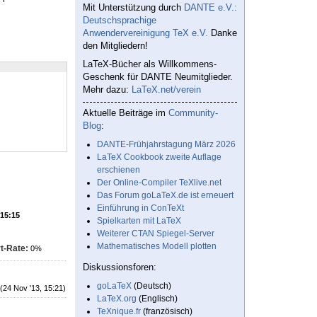
Mit Unterstützung durch
DANTE e.V.:
Deutschsprachige
Anwendervereinigung TeX e.V.
Danke
den Mitgliedern!
LaTeX-Bücher als Willkommens-
Geschenk für DANTE Neumitglieder.
Mehr dazu:
LaTeX.net/verein
Aktuelle Beiträge im
Community-
Blog
:
DANTE-Frühjahrstagung März 2026
LaTeX Cookbook zweite Auflage
erschienen
Der Online-Compiler TeXlive.net
Das Forum goLaTeX.de ist erneuert
Einführung in ConTeXt
 15:15
Spielkarten mit LaTeX
Weiterer CTAN Spiegel-Server
Mathematisches Modell plotten
t-Rate:
0%
Diskussionsforen:
goLaTeX
(Deutsch)
(24 Nov '13, 15:21)
LaTeX.org
(Englisch)
TeXnique.fr
(französisch)