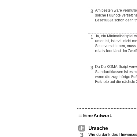
Am besten wäre vermutlic
3
solche Fußnote vertieft h
Lesefluß ja schon definit
Ja, ein Minimalbeispiel w
1
unten ist, ist evtl. nich
Seite verschieben, muss 
relativ leer lässt. Im Zwe
Da Du KOMA-Script verwe
3
Standardklassen ist es m
wenn die zugehörige Fußn
Fußnote auf die nächste 
Eine Antwort:
Ursache
3
Wie du dank des Hinweise