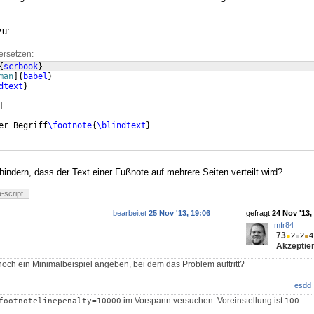
zu:
ersetzen:
{
scrbook
}
man
]
{
babel
}
dtext
}
]
er Begriff
\footnote
{
\blindtext
}
rhindern, dass der Text einer Fußnote auf mehrere Seiten verteilt wird?
-script
bearbeitet
25 Nov '13, 19:06
gefragt
24 Nov '13,
mfr84
73
●
2
●
2
●
4
Akzeptier
 noch ein Minimalbeispiel angeben, bei dem das Problem auftritt?
esdd
im Vorspann versuchen. Voreinstellung ist
.
footnotelinepenalty=10000
100