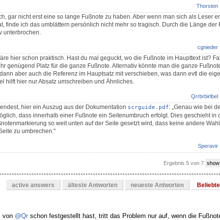
Thorsten
h, gar nicht erst eine so lange Fußnote zu haben. Aber wenn man sich als Leser er
at, finde ich das umblättern persönlich nicht mehr so tragisch. Durch die Länge der 
iv unterbrochen.
cgnieder
äre hier schon praktisch. Hast du mal geguckt, wo die Fußnote im Haupttext ist? Fal
t mehr genügend Platz für die ganze Fußnote. Alternativ könnte man die ganze Fußnot
dann aber auch die Referenz im Hauptsatz mit verschieben, was dann evtl die eige
ifel hilft hier nur Absatz umschreiben und Ähnliches.
Qrrbrbirlbel
ndest, hier ein Auszug aus der Dokumentation
: „Genau wie bei d
scrguide.pdf
öglich, dass innerhalb einer Fußnote ein Seitenumbruch erfolgt. Dies geschieht in
otenmarkierung so weit unten auf der Seite gesetzt wird, dass keine andere Wahl b
Seite zu umbrechen."
Speravir
Ergebnis 5 von 7
show
active answers
älteste Antworten
neueste Antworten
Beliebt
s von
@Qr
schon festgestellt hast, tritt das Problem nur auf, wenn die Fußno