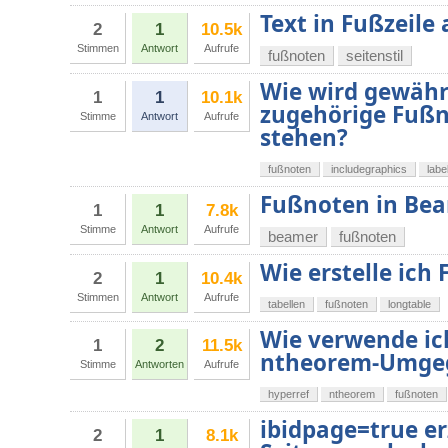
Text in Fußzeile 
2
1
10.5k
Stimmen
Antwort
Aufrufe
fußnoten
seitenstil
Wie wird gewährl
1
1
10.1k
zugehörige Fußno
Stimme
Antwort
Aufrufe
stehen?
fußnoten
includegraphics
labe
Fußnoten in Beam
1
1
7.8k
Stimme
Antwort
Aufrufe
beamer
fußnoten
Wie erstelle ich
2
1
10.4k
Stimmen
Antwort
Aufrufe
tabellen
fußnoten
longtable
Wie verwende ic
1
2
11.5k
ntheorem-Umge
Stimme
Antworten
Aufrufe
hyperref
ntheorem
fußnoten
ibidpage=true e
2
1
8.1k