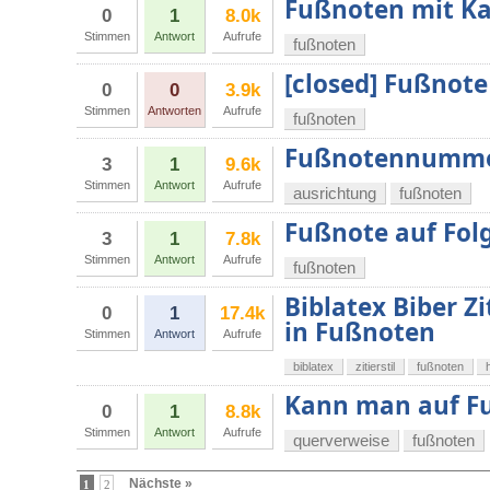
Fußnoten mit K
0
1
8.0k
Stimmen
Antwort
Aufrufe
fußnoten
[closed] Fußnote
0
0
3.9k
Stimmen
Antworten
Aufrufe
fußnoten
Fußnotennummer
3
1
9.6k
Stimmen
Antwort
Aufrufe
ausrichtung
fußnoten
Fußnote auf Fol
3
1
7.8k
Stimmen
Antwort
Aufrufe
fußnoten
Biblatex Biber Zi
0
1
17.4k
in Fußnoten
Stimmen
Antwort
Aufrufe
biblatex
zitierstil
fußnoten
Kann man auf F
0
1
8.8k
Stimmen
Antwort
Aufrufe
querverweise
fußnoten
Nächste »
1
2