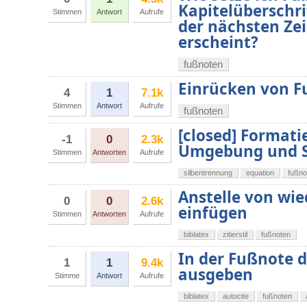
Kapitelüberschri
Stimmen
Antwort
Aufrufe
der nächsten Zei
erscheint?
fußnoten
Einrücken von 
4
1
7.1k
Stimmen
Antwort
Aufrufe
fußnoten
[closed] Formati
-1
0
2.3k
Umgebung und S
Stimmen
Antworten
Aufrufe
silbentrennung
equation
fußno
Anstelle von wie
0
0
2.6k
einfügen
Stimmen
Antworten
Aufrufe
biblatex
zitierstil
fußnoten
In der Fußnote d
1
1
9.4k
ausgeben
Stimme
Antwort
Aufrufe
biblatex
autocite
fußnoten