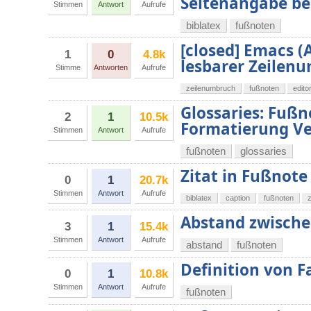
Seitenangabe be
Stimmen
Antwort
Aufrufe
biblatex
fußnoten
[closed] Emacs (
1
0
4.8k
lesbarer Zeilen
Stimme
Antworten
Aufrufe
zeilenumbruch
fußnoten
edito
Glossaries: Fußn
2
1
10.5k
Formatierung Ve
Stimmen
Antwort
Aufrufe
fußnoten
glossaries
Zitat in Fußnote
0
1
20.7k
Stimmen
Antwort
Aufrufe
biblatex
caption
fußnoten
z
Abstand zwisch
3
1
15.4k
Stimmen
Antwort
Aufrufe
abstand
fußnoten
Definition von F
0
1
10.8k
Stimmen
Antwort
Aufrufe
fußnoten