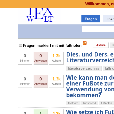
Willkommen, er
Fragen
The
Fragen markiert mit mit fußnoten
Aktive
Dies. und Ders. 
0
0
1.3k
Literaturverzeic
Stimmen
Antworten
Aufrufe
literaturverzeichnis
fußno
Wie kann man d
0
0
1.3k
einer Fußote zu
Stimmen
Antworten
Aufrufe
Verwendung von 
bekommen?
footnote
linespread
fußnoten
Wie setze ich Fu
0
1
4.3k