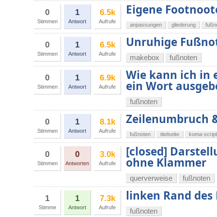
Eigene Footnoot
0
1
6.5k
Stimmen
Antwort
Aufrufe
anpassungen
gliederung
fußn
Unruhige Fußno
0
1
6.5k
Stimmen
Antwort
Aufrufe
makebox
fußnoten
Wie kann ich in 
0
1
6.9k
ein Wort ausgeb
Stimmen
Antwort
Aufrufe
fußnoten
Zeilenumbruch &
0
1
8.1k
Stimmen
Antwort
Aufrufe
fußnoten
titelseite
koma-script
[closed] Darstel
0
0
3.0k
ohne Klammer
Stimmen
Antworten
Aufrufe
querverweise
fußnoten
linken Rand des
1
1
7.3k
Stimme
Antwort
Aufrufe
fußnoten