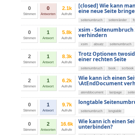
[closed] Wie kann ma
0
0
2.1k
eine neue Seite bring
Stimmen
Antworten
Aufrufe
seitenumbruch
seitenränder
f
xsim - Seitenumbruch
0
1
5.8k
verhindern
Stimmen
Antwort
Aufrufe
xsim
absatz
seitenumbruch
Trotz Optionen twosid
2
1
8.3k
einer rechten Seite
Stimmen
Antwort
Aufrufe
seitenumbruch
book
scrbook
Wie kann ich einen 
2
1
6.2k
\AtEndDocument verh
Stimmen
Antwort
Aufrufe
atenddocument
lastpage
seit
longtable Seitenumbr
0
1
9.7k
Stimmen
Antwort
Aufrufe
seitenumbruch
longtable
Wie kann ich einen Se
0
2
16.6k
unterbinden?
Stimmen
Antworten
Aufrufe