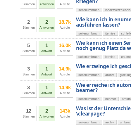
kriegen?
Stimmen
Antworten
Aufrufe
seitenumbruch
inhaltsverzeichnis
Wie kann ich in enume
2
2
18.7k
ausführen lassen?
Stimmen
Antworten
Aufrufe
seitenumbruch
itemize
schleif
Wie kann ich einen S
5
1
16.0k
noch genug Platz da 
Stimmen
Antwort
Aufrufe
seitenumbruch
itemize
enume
Wie erzwinge ich ges
3
1
14.9k
Stimmen
Antwort
Aufrufe
seitenumbruch
archiv
gleitu
Wie erreiche ich aut
3
1
14.9k
beamer?
Stimmen
Antwort
Aufrufe
seitenumbruch
beamer
amst
Was ist der Untersch
12
2
143k
\clearpage?
Stimmen
Antworten
Aufrufe
seitenumbruch
archiv
umbruc