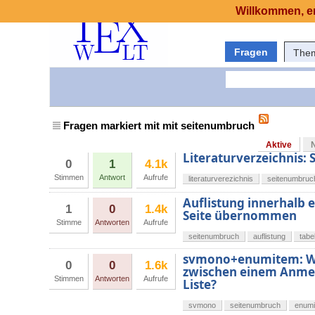
Willkommen, er
Fragen
The
Fragen markiert mit mit seitenumbruch
Aktive
Literaturverzeichnis:
0
1
4.1k
Stimmen
Antwort
Aufrufe
literaturverezichnis
seitenumbruc
Auflistung innerhalb e
1
0
1.4k
Seite übernommen
Stimme
Antworten
Aufrufe
seitenumbruch
auflistung
tabe
svmono+enumitem: Wi
0
0
1.6k
zwischen einem Anme
Stimmen
Antworten
Aufrufe
Liste?
svmono
seitenumbruch
enum