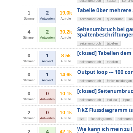
seitenumbruch
kapitel
koma-sc
Tabelle über mehrere
1
2
19.0k
Stimme
Antworten
Aufrufe
seitenumbruch
querformat
la
Seitenumbruch bei gan
4
2
30.2k
Spaltenbeschriftunge
Stimmen
Antworten
Aufrufe
seitenumbruch
tabellen
[closed] Tabellen dem
0
1
8.5k
Stimmen
Antwort
Aufrufe
seitenumbruch
tabellen
Output loop --- 100 co
0
1
14.6k
Stimmen
Antwort
Aufrufe
seitenumbruch
fehler-meldungen
[closed] Seitenumbruch
0
0
10.1k
Stimmen
Antworten
Aufrufe
seitenumbruch
include
input
TikZ Flussdiagramm is
2
0
10.1k
Stimmen
Antworten
Aufrufe
tizk
flussdiagramm
seitenumb
Wie kann ich mein zu l
2
4
42.1k