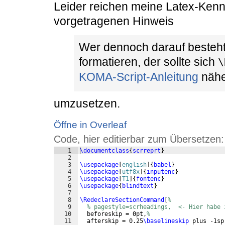
Leider reichen meine Latex-Kennt
vorgetragenen Hinweis
Wer dennoch darauf besteht,
formatieren, der sollte sich
\
KOMA-Script-Anleitung
nähe
umzusetzen.
Öffne in Overleaf
Code, hier editierbar zum Übersetzen:
1
\documentclass
{
scrreprt
}
2
3
\usepackage
[
english
]
{
babel
}
4
\usepackage
[
utf8x
]
{
inputenc
}
5
\usepackage
[
T1
]
{
fontenc
}
6
\usepackage
{
blindtext
}
7
8
\RedeclareSectionCommand
[
%
9
% pagestyle=scrheadings,  <- Hier habe 
10
  beforeskip = 0pt,
%
11
  afterskip = 0.25
\baselineskip
 plus -1sp