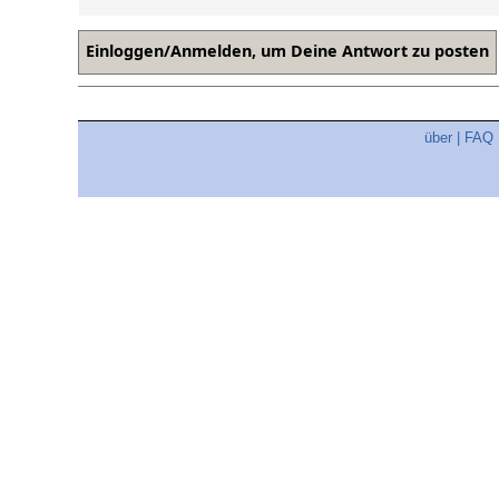
über
|
FAQ