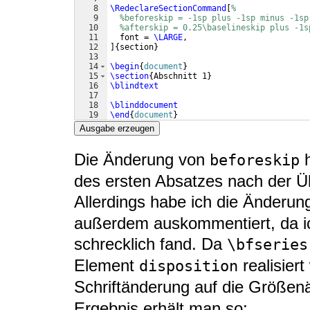
8
\RedeclareSectionCommand
[
%
9
%beforeskip = -1sp plus -1sp minus -1sp
10
%afterskip = 0.25\baselineskip plus -1s
11
  font = 
\LARGE
,
12
]
{
section
}
13
14
\begin
{
document
}
15
\section
{
Abschnitt 1
}
16
\blindtext
17
18
\blinddocument
19
\end
{
document
}
Ausgabe erzeugen
Die Änderung von
h
beforeskip
des ersten Absatzes nach der Üb
Allerdings habe ich die Änderu
außerdem auskommentiert, da ic
schrecklich fand. Da
\bfseries
Element
realisier
disposition
Schriftänderung auf die Größe
Ergebnis erhält man so: