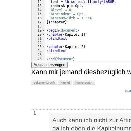
12
  font = 
\bfseries\sffamily\LARGE
,
13
  innerskip = 0pt,
14
%level = 0,
15
%tocindent = 0pt,
16
%tocnumwidth = 1.5em
17
]
{
chapter
}
18
19
\begin
{
document
}
20
\chapter
{
Kapitel 1
}
21
\blindtext
22
23
\chapter
{
Kapitel 2
}
24
\blindtext
25
26
\end
{
document
}
Ausgabe erzeugen
Kann mir jemand diesbezüglich w
seitenumbruch
kapitel
koma-script
bear
1
Auch kann ich nicht zur Arti
da ich eben die Kapitelnum