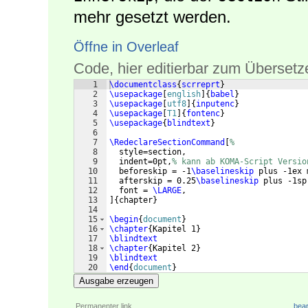
mehr gesetzt werden.
Öffne in Overleaf
Code, hier editierbar zum Übersetz
1
\documentclass
{
scrreprt
}
2
\usepackage
[
english
]
{
babel
}
3
\usepackage
[
utf8
]
{
inputenc
}
4
\usepackage
[
T1
]
{
fontenc
}
5
\usepackage
{
blindtext
}
6
7
\RedeclareSectionCommand
[
%
8
  style=section,
9
  indent=0pt,
% kann ab KOMA-Script Versio
10
  beforeskip = -1
\baselineskip
 plus -1ex 
11
  afterskip = 0.25
\baselineskip
 plus -1sp
12
  font = 
\LARGE
,
13
]
{
chapter
}
14
15
\begin
{
document
}
16
\chapter
{
Kapitel 1
}
17
\blindtext
18
\chapter
{
Kapitel 2
}
19
\blindtext
20
\end
{
document
}
Ausgabe erzeugen
Permanenter link
bear