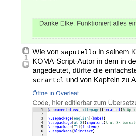
Danke Elke. Funktioniert alles ei
Wie von
in seinem 
saputello
1
KOMA-Script-Autor in dem in der 
angedeutet, dürfte die einfachs
und von Kapiteln zu A
scrartcl
Öffne in Overleaf
Code, hier editierbar zum Übersetz
1
\documentclass
[
titlepage
]
{
scrartcl
}
% Opti
2
3
\usepackage
[
english
]
{
babel
}
4
\usepackage
[
utf8
]
{
inputenc
}
% utf8x bereit
5
\usepackage
[
T1
]
{
fontenc
}
6
\usepackage
{
blindtext
}
7