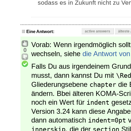
sodass es in Zukunft nicht zu V
Eine Antwort:
active answers
älteste
Vorab: Wenn irgendmöglich soll
0
wechseln, siehe
die Antwort vo
Falls Du aus irgendeinem Grund 
musst, dann kannst Du mit
\Re
Gliederungsebene
die 
chapter
ändern. Bbei älteren KOMA-Scrip
noch ein Wert für
gesetz
indent
Version 3.24 kann diese Angab
dann automatisch
v
indent=0pt
, die der
Stil
innerskip
section