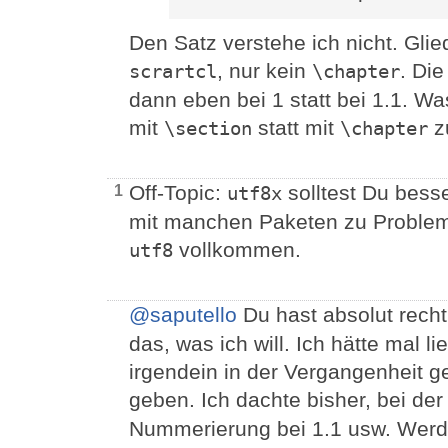
Den Satz verstehe ich nicht. Gl
, nur kein
. Di
scrartcl
\chapter
dann eben bei 1 statt bei 1.1. Wa
mit
statt mit
z
\section
\chapter
Off-Topic:
solltest Du bess
1
utf8x
mit manchen Paketen zu Probleme
vollkommen.
utf8
@saputello
Du hast absolut recht
das, was ich will. Ich hätte mal l
irgendein in der Vergangenheit 
geben. Ich dachte bisher, bei de
Nummerierung bei 1.1 usw. Wer