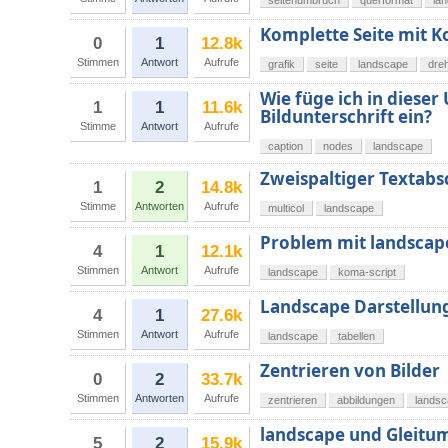
seitenumbruch
querformat
la
Komplette Seite mit K
0
1
12.8k
Stimmen
Antwort
Aufrufe
grafik
seite
landscape
dre
Wie füge ich in diese
1
1
11.6k
Bildunterschrift ein?
Stimme
Antwort
Aufrufe
caption
nodes
landscape
Zweispaltiger Textabsc
1
2
14.8k
Stimme
Antworten
Aufrufe
multicol
landscape
Problem mit landscap
4
1
12.1k
Stimmen
Antwort
Aufrufe
landscape
koma-script
Landscape Darstellung
4
1
27.6k
Stimmen
Antwort
Aufrufe
landscape
tabellen
Zentrieren von Bilder
0
2
33.7k
Stimmen
Antworten
Aufrufe
zentrieren
abbildungen
lands
landscape und Gleit
5
2
15.9k