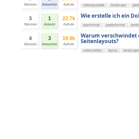
Stimmen
Antworten
Aufrufe
sidewaystable
landscape
gle
Wie erstelle ich ein 
3
1
22.7k
Stimmen
Antwort
Aufrufe
querformat
papierformat
land
Warum verschwindet d
4
3
19.9k
Seitenlayouts?
Stimmen
Antworten
Aufrufe
seitenzahlen
layout
landscape