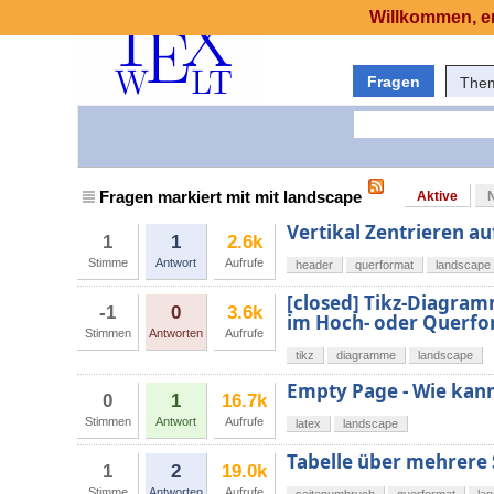
Willkommen, er
Fragen
The
Fragen markiert mit mit landscape
Aktive
Vertikal Zentrieren a
1
1
2.6k
Stimme
Antwort
Aufrufe
header
querformat
landscape
[closed] Tikz-Diagra
-1
0
3.6k
im Hoch- oder Querf
Stimmen
Antworten
Aufrufe
tikz
diagramme
landscape
Empty Page - Wie kann 
0
1
16.7k
Stimmen
Antwort
Aufrufe
latex
landscape
Tabelle über mehrere
1
2
19.0k
Stimme
Antworten
Aufrufe