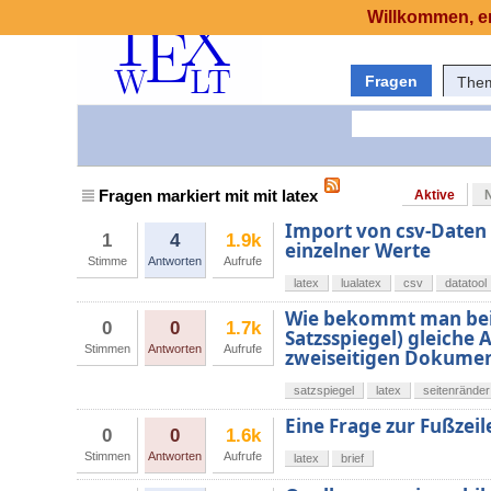
Willkommen, er
Fragen
The
Fragen markiert mit mit latex
Aktive
Import von csv-Daten 
1
4
1.9k
einzelner Werte
Stimme
Antworten
Aufrufe
latex
lualatex
csv
datatool
Wie bekommt man bei e
0
0
1.7k
Satzsspiegel) gleiche
Stimmen
Antworten
Aufrufe
zweiseitigen Dokume
satzspiegel
latex
seitenränder
Eine Frage zur Fußzeil
0
0
1.6k
Stimmen
Antworten
Aufrufe
latex
brief