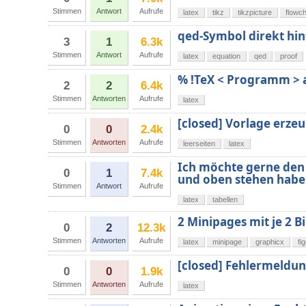
Stimmen
Antwort
Aufrufe
latex
tikz
tikzpicture
flowch
qed-Symbol direkt hi
3
1
6.3k
Stimmen
Antwort
Aufrufe
latex
equation
qed
proof
% !TeX < Programm >
2
2
6.4k
Stimmen
Antworten
Aufrufe
latex
[closed] Vorlage erzeu
0
0
2.4k
Stimmen
Antworten
Aufrufe
leerseiten
latex
Ich möchte gerne den T
0
1
7.4k
und oben stehen haben 
Stimmen
Antwort
Aufrufe
latex
tabellen
2 Minipages mit je 2 B
0
2
12.3k
Stimmen
Antworten
Aufrufe
latex
minipage
graphicx
fi
[closed] Fehlermeldun
0
0
1.9k
Stimmen
Antworten
Aufrufe
latex