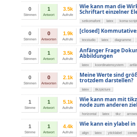
Wie kann man die Wir
0
1
3.5k
Schriftart einzelner 
Stimmen
Antwort
Aufrufe
setkomafont
latex
koma-scrip
[closed] Kommutative
0
0
1.9k
Stimmen
Antworten
Aufrufe
texstudio
latex
diagramme
Anfänger Frage Doku
0
1
3.5k
Abbildungen
Stimmen
Antwort
Aufrufe
latex
koordinatensystem
anfä
Meine Werte sind grö
0
0
2.1k
trotzdem darstellen?
Stimmen
Antworten
Aufrufe
latex
tikzpicture
Wie kann man mit tikz
1
1
5.1k
node zum anderen zie
Stimme
Antwort
Aufrufe
horizontal
latex
tikz
arrow
Wie kann ein ylabel 
1
1
4.4k
Stimme
Antwort
Aufrufe
align
latex
yticklabel
cente