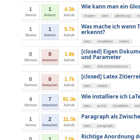
Wie kann man ein Glos
1
1
4.3k
Stimme
Antwort
Aufrufe
chapter
latex
gliederung
se
Was mache ich wenn T
1
1
5.7k
erkennt?
Stimme
Antwort
Aufrufe
latex
installation
miktex
[closed] Eigen Dokum
0
0
1.8k
und Parameter
Stimmen
Antworten
Aufrufe
latex
dokumentenklassen
[closed] Latex Zitierr
0
0
1.7k
Stimmen
Antworten
Aufrufe
latex
citation
Wie installiere ich LaT
4
7
91.3k
Stimmen
Antworten
Aufrufe
latex
archiv
installation
tex
Paragraph als Zwisch
1
2
11.3k
Stimme
Antworten
Aufrufe
latex
paragraph
Richtige Anordnung d
0
1
7.0k