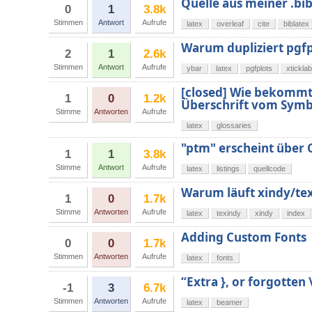
Quelle aus meiner .bib 
0
1
3.8k
Stimmen
Antwort
Aufrufe
latex
overleaf
cite
biblatex
Warum dupliziert pgfp
2
1
2.6k
Stimmen
Antwort
Aufrufe
ybar
latex
pgfplots
xtickla
[closed] Wie bekommt 
1
0
1.2k
Überschrift vom Symb
Stimme
Antworten
Aufrufe
latex
glossaries
"ptm" erscheint über 
1
1
3.8k
Stimme
Antwort
Aufrufe
latex
listings
quellcode
Warum läuft xindy/tex
1
0
1.7k
Stimme
Antworten
Aufrufe
latex
texindy
xindy
index
Adding Custom Fonts
0
0
1.7k
Stimmen
Antworten
Aufrufe
latex
fonts
“Extra }, or forgotten
-1
3
6.7k
Stimmen
Antworten
Aufrufe
latex
beamer