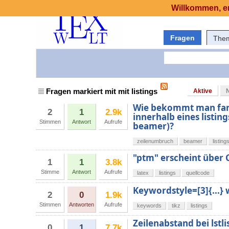
Willkommen, er
Fragen
The
Fragen markiert mit mit listings
Aktive
Wie bekommt man far
2
1
2.9k
innerhalb eines listi
Stimmen
Antwort
Aufrufe
beamer)?
zeilenumbruch
beamer
listing
"ptm" erscheint über 
1
1
3.8k
Stimme
Antwort
Aufrufe
latex
listings
quellcode
Keywordstyle=[3]{...} 
2
0
1.9k
Stimmen
Antworten
Aufrufe
keywords
tikz
listings
Zeilenabstand bei lstli
0
1
7.7k