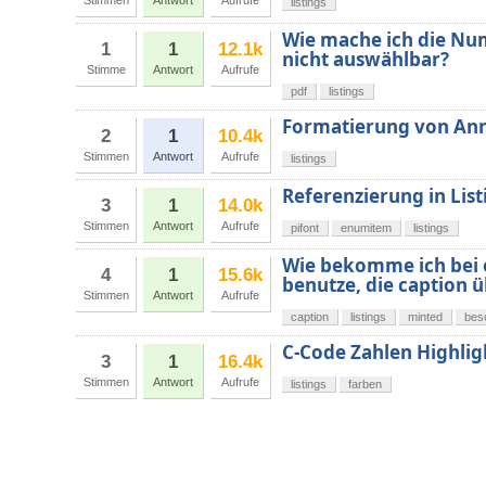
Stimmen
Antwort
Aufrufe
listings
Wie mache ich die Num
1
1
12.1k
nicht auswählbar?
Stimme
Antwort
Aufrufe
pdf
listings
Formatierung von An
2
1
10.4k
Stimmen
Antwort
Aufrufe
listings
Referenzierung in List
3
1
14.0k
Stimmen
Antwort
Aufrufe
pifont
enumitem
listings
Wie bekomme ich bei e
4
1
15.6k
benutze, die caption ü
Stimmen
Antwort
Aufrufe
caption
listings
minted
bes
C-Code Zahlen Highligh
3
1
16.4k
Stimmen
Antwort
Aufrufe
listings
farben