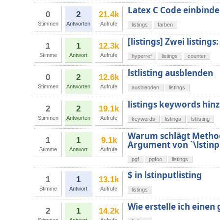
Latex C Code einbind
0
2
21.4k
Stimmen
Antworten
Aufrufe
listings
farben
[listings] Zwei listing
1
1
12.3k
Stimme
Antwort
Aufrufe
hyperref
listings
counter
lstlisting ausblenden
0
2
12.6k
Stimmen
Antworten
Aufrufe
ausblenden
listings
listings keywords hin
2
2
19.1k
Stimmen
Antworten
Aufrufe
keywords
listings
lstlisting
Warum schlägt Method
1
1
9.1k
Argument von `\lstinpu
Stimme
Antwort
Aufrufe
pgf
pgfoo
listings
$ in lstinputlisting
1
1
13.1k
Stimme
Antwort
Aufrufe
listings
Wie erstelle ich einen 
2
1
14.2k