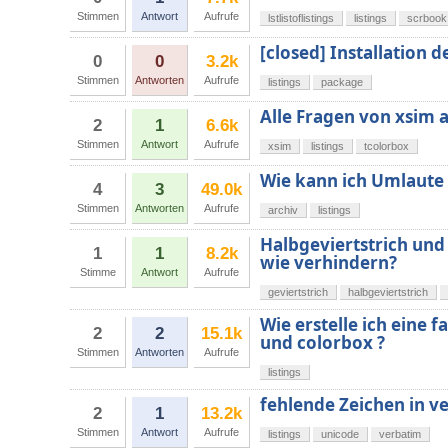
Stimmen
Antwort
Aufrufe
lstlistoflistings
listings
scrbook
[closed] Installation d
0
0
3.2k
Stimmen
Antworten
Aufrufe
listings
package
Alle Fragen von xsim a
2
1
6.6k
Stimmen
Antwort
Aufrufe
xsim
listings
tcolorbox
Wie kann ich Umlaute 
4
3
49.0k
Stimmen
Antworten
Aufrufe
archiv
listings
Halbgeviertstrich und G
1
1
8.2k
wie verhindern?
Stimme
Antwort
Aufrufe
geviertstrich
halbgeviertstrich
Wie erstelle ich eine f
2
2
15.1k
und colorbox ?
Stimmen
Antworten
Aufrufe
listings
fehlende Zeichen in v
2
1
13.2k
Stimmen
Antwort
Aufrufe
listings
unicode
verbatim