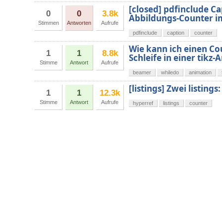
[closed] pdfinclude C
0
0
3.8k
Abbildungs-Counter 
Stimmen
Antworten
Aufrufe
pdfinclude
caption
counter
Wie kann ich einen Co
1
1
8.8k
Schleife in einer tik
Stimme
Antwort
Aufrufe
beamer
whiledo
animation
[listings] Zwei listing
1
1
12.3k
Stimme
Antwort
Aufrufe
hyperref
listings
counter