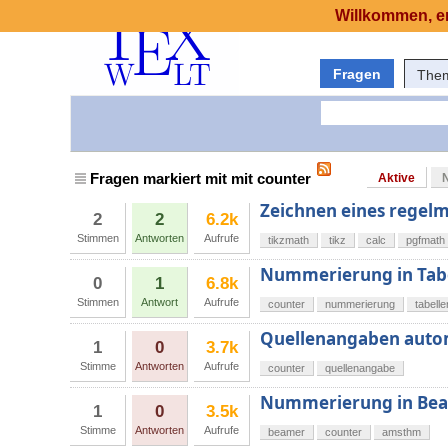
Willkommen, er
Fragen
The
Fragen markiert mit mit counter
Aktive
Zeichnen eines regelm
2
2
6.2k
Stimmen
Antworten
Aufrufe
tikzmath
tikz
calc
pgfmath
Nummerierung in Tabe
0
1
6.8k
Stimmen
Antwort
Aufrufe
counter
nummerierung
tabelle
Quellenangaben autom
1
0
3.7k
Stimme
Antworten
Aufrufe
counter
quellenangabe
Nummerierung in Bea
1
0
3.5k
Stimme
Antworten
Aufrufe
beamer
counter
amsthm