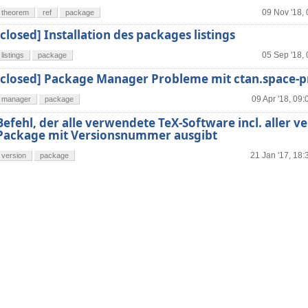
09 Nov '18,
theorem
ref
package
[closed] Installation des packages listings
05 Sep '18,
listings
package
[closed] Package Manager Probleme mit ctan.space-p
09 Apr '18, 09:
manager
package
Befehl, der alle verwendete TeX-Software incl. aller 
Package mit Versionsnummer ausgibt
21 Jan '17, 18:
version
package