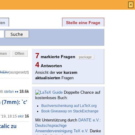
Anmelden
über
FAQ
×
fen
Stelle eine Frage
mmen
Offen
7
markierte Fragen
package
4
Antworten
NEKr
(ausgesetzt)
Ansicht der
vor kurzem
aktualisierten
Fragen
18.6k
36
stefan ♦♦
Doppelte Chance auf
kostenloses Buch:
 (7mm): `c'
Buchverschenkung auf LaTeX.org
Book Giveaway on StackExchange
16
 '19, 18:15
ekir
Mit Unterstützung durch
DANTE e.V.:
alic zu
Deutschsprachige
Anwendervereinigung TeX e.V.
Danke