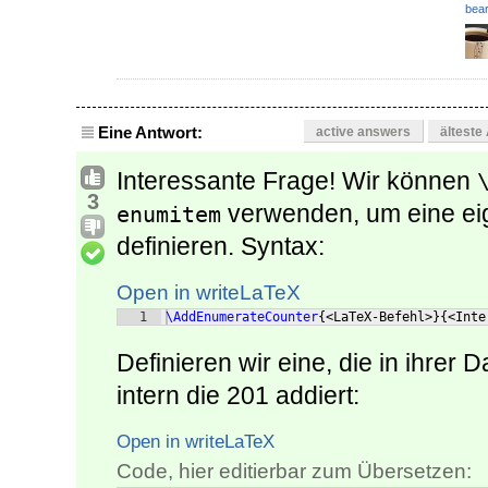
bear
Eine Antwort:
active answers
älteste
Interessante Frage! Wir können
3
verwenden, um eine eig
enumitem
definieren. Syntax:
Open in writeLaTeX
1
\AddEnumerateCounter
{
<LaTeX-Befehl>
}
{
<Inte
Definieren wir eine, die in ihrer 
intern die 201 addiert:
Open in writeLaTeX
Code, hier editierbar zum Übersetzen: