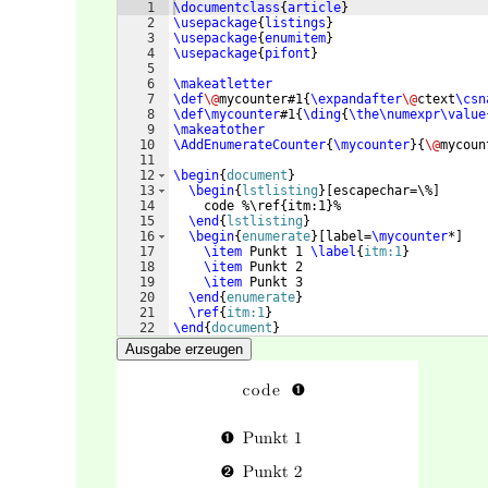
1
\documentclass
{
article
}
2
\usepackage
{
listings
}
3
\usepackage
{
enumitem
}
4
\usepackage
{
pifont
}
5
6
\makeatletter
7
\def
\@
mycounter#1
{
\expandafter
\@
ctext
\csn
8
\def\mycounter
#1
{
\ding
{
\the\numexpr\value
9
\makeatother
10
\AddEnumerateCounter
{
\mycounter
}
{
\@
mycoun
11
12
\begin
{
document
}
13
\begin
{
lstlisting
}
[escapechar=\%]
14
    code %\ref{itm:1}%
15
\end
{
lstlisting
}
16
\begin
{
enumerate
}
[
label=
\mycounter
*
]
17
\item
 Punkt 1 
\label
{
itm:1
}
18
\item
 Punkt 2 
19
\item
 Punkt 3 
20
\end
{
enumerate
}
21
\ref
{
itm:1
}
22
\end
{
document
}
Ausgabe erzeugen