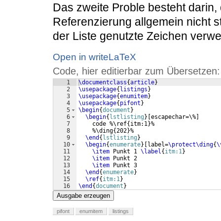
Das zweite Proble besteht darin,
Referenzierung allgemein nicht sti
der Liste genutzte Zeichen verwe
Open in writeLaTeX
Code, hier editierbar zum Übersetzen:
1
\documentclass
{
article
}
2
\usepackage
{
listings
}
3
\usepackage
{
enumitem
}
4
\usepackage
{
pifont
}
5
\begin
{
document
}
6
\begin
{
lstlisting
}
[escapechar=\%]
7
    code %\ref{itm:1}%
8
    %\ding{202}%
9
\end
{
lstlisting
}
10
\begin
{
enumerate
}
[
label=
\protect\ding
{
\
11
\item
 Punkt 1 
\label
{
itm:1
}
12
\item
 Punkt 2 
13
\item
 Punkt 3 
14
\end
{
enumerate
}
15
\ref
{
itm:1
}
16
\end
{
document
}
Ausgabe erzeugen
pifont
enumitem
listings