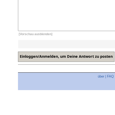
[Vorschau ausblenden]
über
|
FAQ