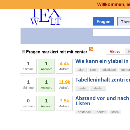
Willkommen, er
Fragen
The
Fragen markiert mit mit center
Aktive
Wie kann ein ylabel 
1
1
4.4k
Stimme
Antwort
Aufrufe
align
latex
yticklabel
cente
Tabelleninhalt zentrie
1
1
11.9k
Stimme
Antwort
Aufrufe
center
tabellen
Abstand vor und nach
0
1
7.5k
Listen
Stimmen
Antwort
Aufrufe
abstände
center
listen