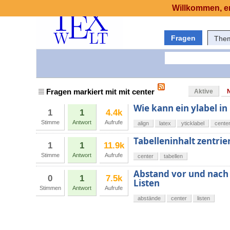
Willkommen, er
Fragen
The
Fragen markiert mit mit center
Aktive
Wie kann ein ylabel 
1
1
4.4k
Stimme
Antwort
Aufrufe
align
latex
yticklabel
cente
Tabelleninhalt zentrie
1
1
11.9k
Stimme
Antwort
Aufrufe
center
tabellen
Abstand vor und nach
0
1
7.5k
Listen
Stimmen
Antwort
Aufrufe
abstände
center
listen