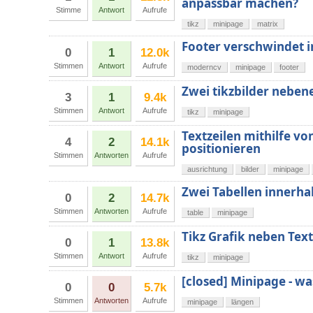
anpassbar machen?
Stimme
Antwort
Aufrufe
tikz
minipage
matrix
Footer verschwindet 
0
1
12.0k
Stimmen
Antwort
Aufrufe
moderncv
minipage
footer
Zwei tikzbilder neben
3
1
9.4k
Stimmen
Antwort
Aufrufe
tikz
minipage
Textzeilen mithilfe v
4
2
14.1k
positionieren
Stimmen
Antworten
Aufrufe
ausrichtung
bilder
minipage
Zwei Tabellen innerha
0
2
14.7k
Stimmen
Antworten
Aufrufe
table
minipage
Tikz Grafik neben Text
0
1
13.8k
Stimmen
Antwort
Aufrufe
tikz
minipage
[closed] Minipage - wa
0
0
5.7k
Stimmen
Antworten
Aufrufe
minipage
längen