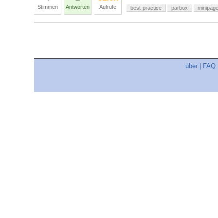
Stimmen
Antworten
Aufrufe
best-practice
parbox
minipag
über
|
FAQ