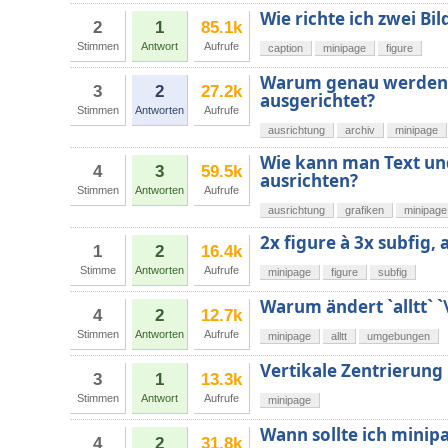
Wie richte ich zwei Bi
2
1
85.1k
Stimmen
Antwort
Aufrufe
caption
minipage
figure
Warum genau werden m
3
2
27.2k
ausgerichtet?
Stimmen
Antworten
Aufrufe
ausrichtung
archiv
minipage
Wie kann man Text un
4
3
59.5k
ausrichten?
Stimmen
Antworten
Aufrufe
ausrichtung
grafiken
minipage
2x figure à 3x subfig, 
1
2
16.4k
Stimme
Antworten
Aufrufe
minipage
figure
subfig
Warum ändert `alltt` 
4
2
12.7k
Stimmen
Antworten
Aufrufe
minipage
alltt
umgebungen
Vertikale Zentrierung
3
1
13.3k
Stimmen
Antwort
Aufrufe
minipage
Wann sollte ich minip
4
2
31.8k