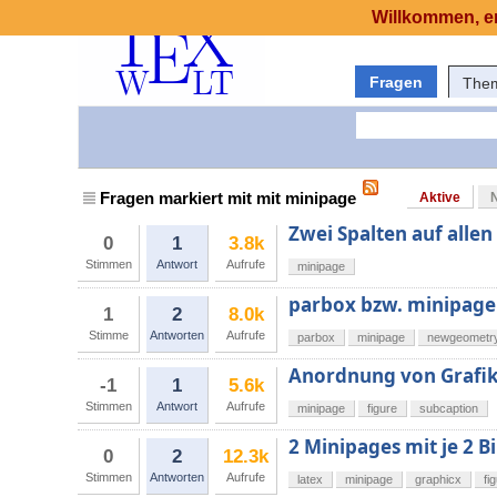
Willkommen, er
Fragen
The
Fragen markiert mit mit minipage
Aktive
Zwei Spalten auf allen
0
1
3.8k
Stimmen
Antwort
Aufrufe
minipage
parbox bzw. minipage
1
2
8.0k
Stimme
Antworten
Aufrufe
parbox
minipage
newgeometr
Anordnung von Grafik
-1
1
5.6k
Stimmen
Antwort
Aufrufe
minipage
figure
subcaption
2 Minipages mit je 2 B
0
2
12.3k
Stimmen
Antworten
Aufrufe
latex
minipage
graphicx
fi