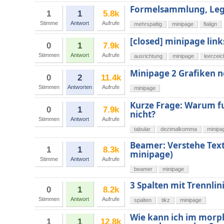
Formelsammlung, Lege
1
1
5.8k
Stimme
Antwort
Aufrufe
mehrspaltig
minipage
flalign
[closed] minipage lin
0
1
7.9k
Stimmen
Antwort
Aufrufe
ausrichtung
minipage
leerzei
Minipage 2 Grafiken n
0
2
11.4k
Stimmen
Antworten
Aufrufe
minipage
Kurze Frage: Warum f
0
1
7.9k
nicht?
Stimmen
Antwort
Aufrufe
tabular
dezimalkomma
minipa
Beamer: Verstehe Text
1
1
8.3k
minipage)
Stimme
Antwort
Aufrufe
beamer
minipage
3 Spalten mit Trennlin
0
1
8.2k
Stimmen
Antwort
Aufrufe
spalten
tikz
minipage
Wie kann ich im morph
1
1
12.8k