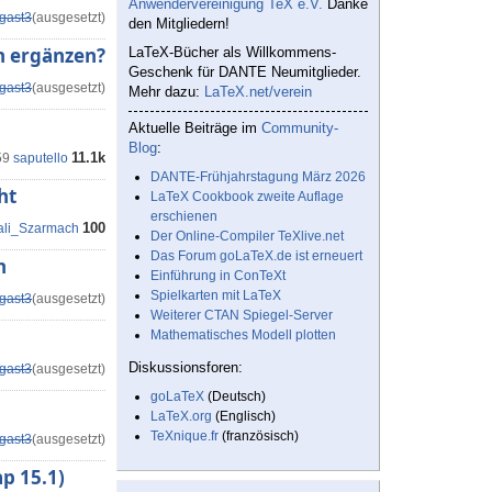
Anwendervereinigung TeX e.V.
Danke
gast3
(ausgesetzt)
den Mitgliedern!
ch ergänzen?
LaTeX-Bücher als Willkommens-
Geschenk für DANTE Neumitglieder.
gast3
(ausgesetzt)
Mehr dazu:
LaTeX.net/verein
Aktuelle Beiträge im
Community-
Blog
:
11.1k
59
saputello
DANTE-Frühjahrstagung März 2026
ht
LaTeX Cookbook zweite Auflage
erschienen
100
tali_Szarmach
Der Online-Compiler TeXlive.net
Das Forum goLaTeX.de ist erneuert
n
Einführung in ConTeXt
Spielkarten mit LaTeX
gast3
(ausgesetzt)
Weiterer CTAN Spiegel-Server
Mathematisches Modell plotten
Diskussionsforen:
gast3
(ausgesetzt)
goLaTeX
(Deutsch)
LaTeX.org
(Englisch)
TeXnique.fr
(französisch)
gast3
(ausgesetzt)
ap 15.1)