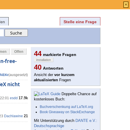
Anmelden
über
FAQ
×
fen
Stelle eine Frage
mmen
Offen
44
markierte Fragen
n-free-
installation
40
Antworten
Ansicht der
vor kurzem
NEKr
(ausgesetzt)
aktualisierten
Fragen
eX nicht
Doppelte Chance auf
17.9k
 22:01
esdd
kostenloses Buch:
Buchverschenkung auf LaTeX.org
Book Giveaway on StackExchange
21
23
Dachlawine
Mit Unterstützung durch
DANTE e.V.:
Deutschsprachige