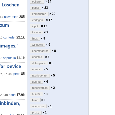
× 24
editoren
m Löschen
× 23
babel
× 20
kompilieren
285
:14
nixversteh
× 17
vorlagen
 zum
× 12
input
× 9
include
22.1k
15
cgnieder
× 9
linux
images."
× 9
windows
× 8
chemmacros
× 6
updates
11.1k
23
saputello
× 5
datei-pfade
 for Device
× 5
emacs
85
16, 16:44
fpires
× 5
texniccenter
× 4
ubuntu
× 2
repositorium
× 1
auctex
17.9k
 20:48
esdd
× 1
firma
inbinden,
× 1
opensuse
× 1
proxy