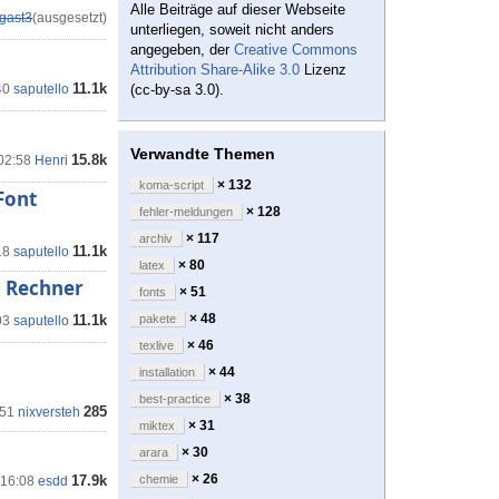
Alle Beiträge auf dieser Webseite
gast3
(ausgesetzt)
unterliegen, soweit nicht anders
angegeben, der
Creative Commons
Attribution Share-Alike 3.0
Lizenz
11.1k
40
saputello
(cc-by-sa 3.0).
Verwandte Themen
15.8k
 02:58
Henri
× 132
koma-script
Font
× 128
fehler-meldungen
× 117
archiv
11.1k
18
saputello
× 80
latex
0 Rechner
× 51
fonts
× 48
11.1k
pakete
03
saputello
× 46
texlive
× 44
installation
× 38
best-practice
285
:51
nixversteh
× 31
miktex
× 30
arara
× 26
17.9k
chemie
 16:08
esdd