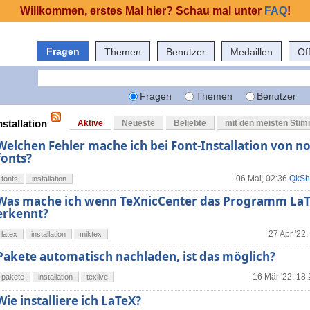
Willkommen, erstes Mal hier? Schau mal unter
FAQ
!
Fragen
Themen
Benutzer
Medaillen
Of
Fragen
Themen
Benutzer
nstallation
Aktive
Neueste
Beliebte
mit den meisten Sti
Welchen Fehler mache ich bei Font-Installation von no
fonts?
06 Mai, 02:36
QkSh
fonts
installation
Was mache ich wenn TeXnicCenter das Programm LaT
erkennt?
27 Apr '22,
latex
installation
miktex
Pakete automatisch nachladen, ist das möglich?
16 Mär '22, 18:
pakete
installation
texlive
Wie installiere ich LaTeX?