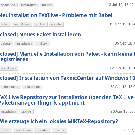
13 Jul '19, 15:40
opensuse
installation
texlive
Neuinstallation TeXLive - Probleme mit Babel
19 Mär '19, 13:
babel
installation
texlive
ubuntu
[closed] Neues Paket installieren
05 Sep '18,
pakete
installation
miktex
[closed] Manuelle Installation von Paket - kann keine 
registrieren
22 Jun '18, 15:
installation
[closed] Installation von TexnicCenter auf Windows 1
25 Apr '18, 13:
texniccenter
installation
TeX Live Repository zur Installation über den TeX Live
Paketmanager tlmgr, klappt nicht
26 Aug '17, 07
installation
texlive
Wie erzeuge ich ein lokales MiKTeX-Repository?
21 Jul '17,
archiv
installation
updates
miktex