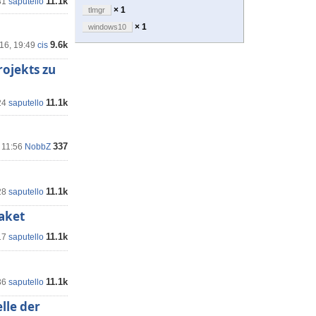
11.1k
31
saputello
× 1
tlmgr
× 1
windows10
9.6k
'16, 19:49
cis
rojekts zu
11.1k
24
saputello
337
 11:56
NobbZ
11.1k
28
saputello
aket
11.1k
17
saputello
11.1k
36
saputello
lle der