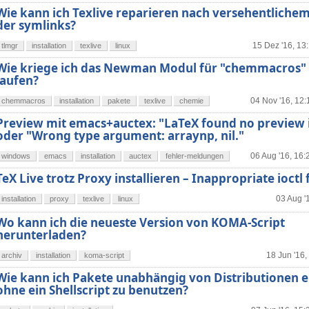
Wie kann ich Texlive reparieren nach versehentliche
der symlinks?
15 Dez '16, 13
tlmgr
installation
texlive
linux
Wie kriege ich das Newman Modul für "chemmacros"
laufen?
04 Nov '16, 12:
chemmacros
installation
pakete
texlive
chemie
Preview mit emacs+auctex: "LaTeX found no preview 
oder "Wrong type argument: arraynp, nil."
06 Aug '16, 16:
windows
emacs
installation
auctex
fehler-meldungen
TeX Live trotz Proxy installieren – Inappropriate ioctl
03 Aug '
installation
proxy
texlive
linux
Wo kann ich die neueste Version von KOMA-Script
herunterladen?
18 Jun '16,
archiv
installation
koma-script
Wie kann ich Pakete unabhängig von Distributionen e
ohne ein Shellscript zu benutzen?