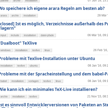
07 Jun '16, 15:
pakete
archiv
installation
Wo speichere ich eigene arara Regeln am besten ab?
28 Mär 
arara
archiv
installation
[closed] Ist es möglich, Verzeichnisse außerhalb des P
"lagern"
06 Mär '16, 09:
input
include
installation
datei-pfade
"Dualboot" TeXlive
26 Feb '16,
windows
installation
texlive
linux
Probleme mit Texlive-Installation unter Ubuntu
08 Jan '16, 09:
installation
texlive
ubuntu
Probleme mit der Spracheinstellung und dem babel-P
08 Jan '16, 09:
babel
installation
vorlagen
texlive
linux
Wie kann ich ein minimales TeX-Live installieren?
21 Nov '15, 08:
archiv
installation
texlive
Ist es sinnvoll Entwicklerversionen von Paketen an Ste