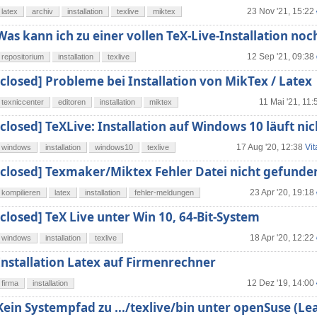
23 Nov '21, 15:22
latex
archiv
installation
texlive
miktex
Was kann ich zu einer vollen TeX-Live-Installation no
12 Sep '21, 09:38
repositorium
installation
texlive
[closed] Probleme bei Installation von MikTex / Latex
11 Mai '21, 11:
texniccenter
editoren
installation
miktex
[closed] TeXLive: Installation auf Windows 10 läuft nic
17 Aug '20, 12:38
Vi
windows
installation
windows10
texlive
[closed] Texmaker/Miktex Fehler Datei nicht gefunde
23 Apr '20, 19:18
kompilieren
latex
installation
fehler-meldungen
[closed] TeX Live unter Win 10, 64-Bit-System
18 Apr '20, 12:22
windows
installation
texlive
Installation Latex auf Firmenrechner
12 Dez '19, 14:00
firma
installation
Kein Systempfad zu .../texlive/bin unter openSuse (Le