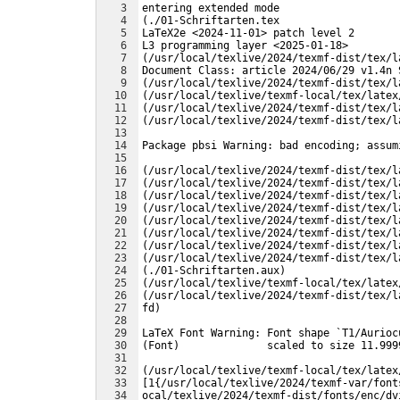
3
entering extended mode
4
(./01-Schriftarten.tex
5
LaTeX2e <2024-11-01> patch level 2
6
L3 programming layer <2025-01-18>
7
(/usr/local/texlive/2024/texmf-dist/tex/l
8
Document Class: article 2024/06/29 v1.4n 
9
(/usr/local/texlive/2024/texmf-dist/tex/l
10
(/usr/local/texlive/texmf-local/tex/latex
11
(/usr/local/texlive/2024/texmf-dist/tex/l
12
(/usr/local/texlive/2024/texmf-dist/tex/l
13
14
Package pbsi Warning: bad encoding; assum
15
16
(/usr/local/texlive/2024/texmf-dist/tex/l
17
(/usr/local/texlive/2024/texmf-dist/tex/l
18
(/usr/local/texlive/2024/texmf-dist/tex/l
19
(/usr/local/texlive/2024/texmf-dist/tex/l
20
(/usr/local/texlive/2024/texmf-dist/tex/l
21
(/usr/local/texlive/2024/texmf-dist/tex/l
22
(/usr/local/texlive/2024/texmf-dist/tex/l
23
(/usr/local/texlive/2024/texmf-dist/tex/l
24
(./01-Schriftarten.aux)
25
(/usr/local/texlive/texmf-local/tex/latex
26
(/usr/local/texlive/2024/texmf-dist/tex/l
27
fd)
28
29
LaTeX Font Warning: Font shape `T1/Aurioc
30
(Font)              scaled to size 11.999
31
32
(/usr/local/texlive/texmf-local/tex/latex
33
[1{/usr/local/texlive/2024/texmf-var/font
34
ocal/texlive/2024/texmf-dist/fonts/enc/dv