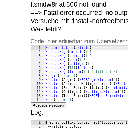
ftsmdw8r at 600 not found
==> Fatal error occurred, no outp
Versuche mit "install-nonfreefont
Was fehlt?
Code, hier editierbar zum Übersetzen:
1
\documentclass
{
article
}
2
\usepackage
{
emerald
}
% 1
3
\usepackage
{
aurical
}
% 2
4
\usepackage
{
pbsi
}
% 3
5
\usepackage
{
calligra
}
% 4
6
\usepackage
[
T1
]
{
fontenc
}
7
\usepackage
{
lipsum
}
% for filler text
8
\begin
{
document
}
9
\section
{
Augie
}
{
\ECFAugie\lipsum
[
4
]}
10
\section
{
Auriocus Kalligraphicus
}
{
\Fonta
11
\section
{
BrushScriptX-Italic
}
{
\bsifamily
12
\section
{
Calligra
}
{
\calligra\lipsum
[
4
]}
13
\section
{
Teen Spirit
}
{
\ECFTeenSpirit\lips
14
\end
{
document
}
Ausgabe erzeugen
Log:
1
This is pdfTeX, Version 3.141592653-2.6-1
2
 \write18 enabled.