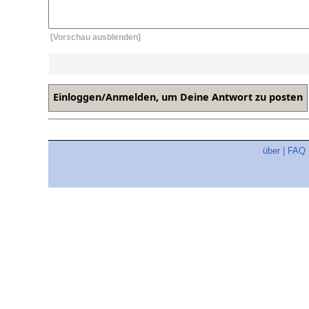
[Vorschau ausblenden]
über
|
FAQ