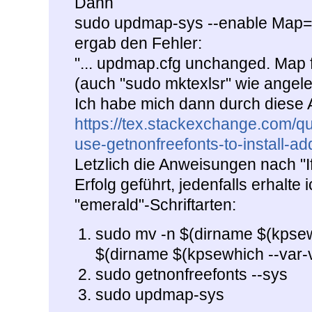
Dann
sudo updmap-sys --enable Map
ergab den Fehler:
"... updmap.cfg unchanged. Map fi
(auch "sudo mktexlsr" wie angelei
Ich habe mich dann durch diese A
https://tex.stackexchange.com/q
use-getnonfreefonts-to-install-ad
Letzlich die Anweisungen nach "I
Erfolg geführt, jedenfalls erhalte
"emerald"-Schriftarten:
sudo mv -n $(dirname $(kpse
$(dirname $(kpsewhich --var
sudo getnonfreefonts --sys
sudo updmap-sys