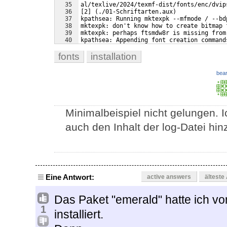
35
al/texlive/2024/texmf-dist/fonts/enc/dvip
36
[2] (./01-Schriftarten.aux)
37
kpathsea: Running mktexpk --mfmode / --bd
38
mktexpk: don't know how to create bitmap 
39
mktexpk: perhaps ftsmdw8r is missing from
40
kpathsea: Appending font creation command
41
 )
fonts
installation
bear
Minimalbeispiel nicht gelungen. 
auch den Inhalt der log-Datei hin
Eine Antwort:
active answers
älteste
Das Paket "emerald" hatte ich v
1
installiert.