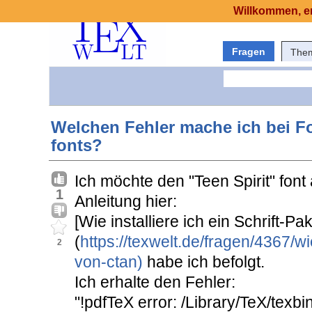
Willkommen, er
Fragen
The
Welchen Fehler mache ich bei Fon
fonts?
Ich möchte den "Teen Spirit" fon
1
Anleitung hier:
[Wie installiere ich ein Schrift-P
(
https://texwelt.de/fragen/4367/wie
2
von-ctan)
habe ich befolgt.
Ich erhalte den Fehler:
"!pdfTeX error: /Library/TeX/texbin