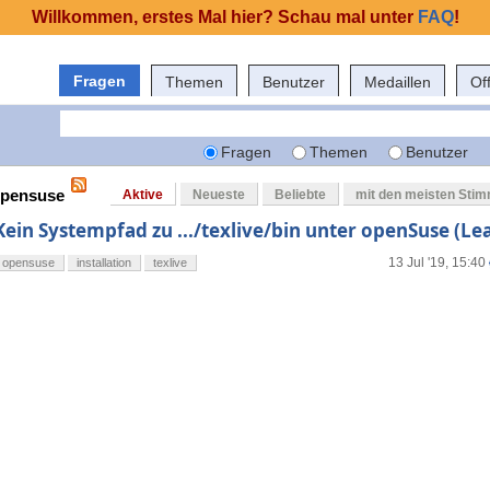
Willkommen, erstes Mal hier? Schau mal unter
FAQ
!
Fragen
Themen
Benutzer
Medaillen
Of
Fragen
Themen
Benutzer
 opensuse
Aktive
Neueste
Beliebte
mit den meisten Sti
Kein Systempfad zu .../texlive/bin unter openSuse (Le
13 Jul '19, 15:40
opensuse
installation
texlive