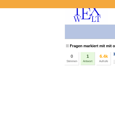
Fragen markiert mit mit
0
1
6.4k
Stimmen
Antwort
Aufrufe