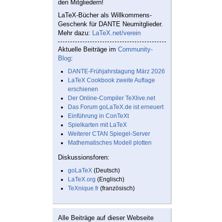
den Mitgliedern!
LaTeX-Bücher als Willkommens-
Geschenk für DANTE Neumitglieder.
Mehr dazu:
LaTeX.net/verein
Aktuelle Beiträge im
Community-
Blog
:
DANTE-Frühjahrstagung März 2026
LaTeX Cookbook zweite Auflage
erschienen
Der Online-Compiler TeXlive.net
Das Forum goLaTeX.de ist erneuert
Einführung in ConTeXt
Spielkarten mit LaTeX
Weiterer CTAN Spiegel-Server
Mathematisches Modell plotten
Diskussionsforen:
goLaTeX
(Deutsch)
LaTeX.org
(Englisch)
TeXnique.fr
(französisch)
Alle Beiträge auf dieser Webseite