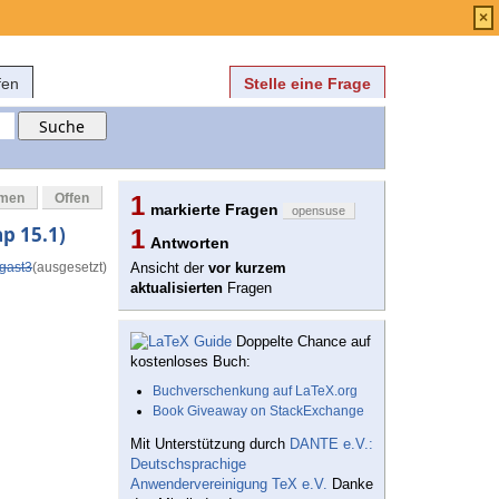
Anmelden
über
FAQ
×
fen
Stelle eine Frage
mmen
Offen
1
markierte Fragen
opensuse
ap 15.1)
1
Antworten
gast3
(ausgesetzt)
Ansicht der
vor kurzem
aktualisierten
Fragen
Doppelte Chance auf
kostenloses Buch:
Buchverschenkung auf LaTeX.org
Book Giveaway on StackExchange
Mit Unterstützung durch
DANTE e.V.:
Deutschsprachige
Anwendervereinigung TeX e.V.
Danke