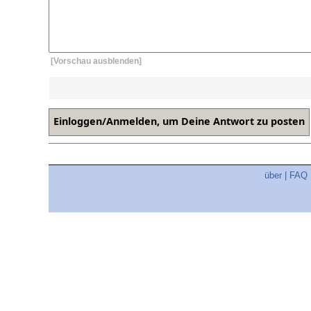
[Vorschau ausblenden]
über
|
FAQ