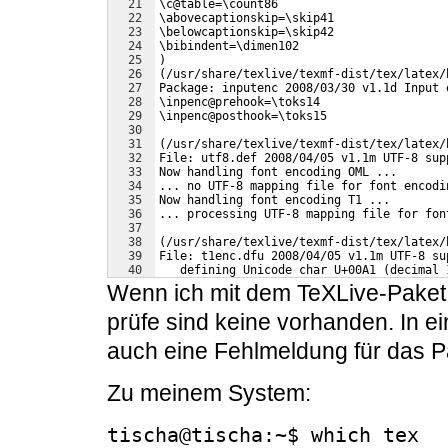
21
\c@table=\count86
22
\abovecaptionskip=\skip41
23
\belowcaptionskip=\skip42
24
\bibindent=\dimen102
25
)
26
(/usr/share/texlive/texmf-dist/tex/latex/
27
Package: inputenc 2008/03/30 v1.1d Input 
28
\inpenc@prehook=\toks14
29
\inpenc@posthook=\toks15
30
31
(/usr/share/texlive/texmf-dist/tex/latex/
32
File: utf8.def 2008/04/05 v1.1m UTF-8 sup
33
Now handling font encoding OML ...
34
... no UTF-8 mapping file for font encodi
35
Now handling font encoding T1 ...
36
... processing UTF-8 mapping file for fon
37
38
(/usr/share/texlive/texmf-dist/tex/latex/
39
File: t1enc.dfu 2008/04/05 v1.1m UTF-8 su
40
   defining Unicode char U+00A1 (decimal 
41
   defining Unicode char U+00A3 (decimal 
Wenn ich mit dem TeXLive-Paket
prüfe sind keine vorhanden. In 
auch eine Fehlmeldung für das 
Zu meinem System:
tischa@tischa:~$ which tex