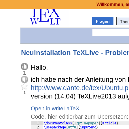
Willkommen, er
Fragen
The
Neuinstallation TeXLive - Probl
Hallo,
1
ich habe nach der Anleitung von
http://www.dante.de/tex/Ubuntu.p
1
version (14.04) TeXLive2013 auf
Open in writeLaTeX
Code, hier editierbar zum Übersetzen:
1
\documentclass
[
12pt,a4paper
]
{
article
}
2
\usepackage
[
utf8
]
{
inputenc
}