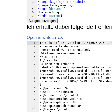
3
\usepackage
[
ngerman
]
{
babel
}
4
\usepackage
{
makeidx
}
5
\begin
{
document
}
6
Überaßschung
7
\end
{
document
}
Ausgabe erzeugen
Ich erhalte dabei folgende Fehle
Open in writeLaTeX
1
This is pdfTeX, Version 3.1415926-2.5-1.4
2
entering extended mode
3
 restricted \write18 enabled.
4
 %&-line parsing enabled.
5
**Test.tex
6
(./Test.tex
7
LaTeX2e <2011/06/27>
8
Babel <3.9h> and hyphenation patterns for
9
(/usr/share/texlive/texmf-dist/tex/latex/
10
Document Class: article 2007/10/19 v1.4h 
11
(/usr/share/texlive/texmf-dist/tex/latex/
12
File: size12.clo 2007/10/19 v1.4h Standar
13
)
14
\c@part=\count79
15
\c@section=\count80
16
\c@subsection=\count81
17
\c@subsubsection=\count82
18
\c@paragraph=\count83
19
\c@subparagraph=\count84
20
\c@figure=\count85