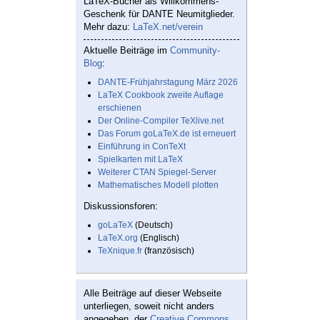
LaTeX-Bücher als Willkommens-
Geschenk für DANTE Neumitglieder.
Mehr dazu:
LaTeX.net/verein
Aktuelle Beiträge im
Community-
Blog
:
DANTE-Frühjahrstagung März 2026
LaTeX Cookbook zweite Auflage
erschienen
Der Online-Compiler TeXlive.net
Das Forum goLaTeX.de ist erneuert
Einführung in ConTeXt
Spielkarten mit LaTeX
Weiterer CTAN Spiegel-Server
Mathematisches Modell plotten
Diskussionsforen:
goLaTeX
(Deutsch)
LaTeX.org
(Englisch)
TeXnique.fr
(französisch)
Alle Beiträge auf dieser Webseite
unterliegen, soweit nicht anders
angegeben, der
Creative Commons