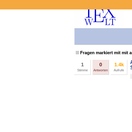
Fragen markiert mit mit a
1
0
1.4k
Stimme
Antworten
Aufrufe