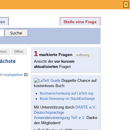
Anmelden
über
FAQ
×
fen
Stelle eine Frage
mmen
Offen
1
markierte Fragen
auflistung
nächste
Ansicht der
vor kurzem
aktualisierten
Fragen
21
36
noahgärtner
Doppelte Chance auf
kostenloses Buch:
Buchverschenkung auf LaTeX.org
Book Giveaway on StackExchange
Mit Unterstützung durch
DANTE e.V.:
Deutschsprachige
Anwendervereinigung TeX e.V.
Danke
den Mitgliedern!