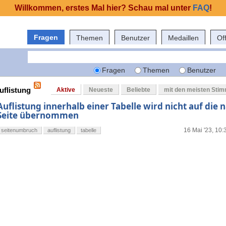
Willkommen, erstes Mal hier? Schau mal unter
FAQ
!
Fragen
Themen
Benutzer
Medaillen
Of
Fragen
Themen
Benutzer
uflistung
Aktive
Neueste
Beliebte
mit den meisten Sti
Auflistung innerhalb einer Tabelle wird nicht auf die 
Seite übernommen
16 Mai '23, 10:
seitenumbruch
auflistung
tabelle