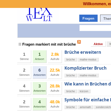
Willkommen, er
Fragen
The
Fragen markiert mit mit brüche
Aktive
Brüche erweitern
1
1
2.8k
Stimme
Antwort
Aufrufe
brüche
mathe-modus
Komplizierter Bruch
2
6
22.5k
Stimmen
Antworten
Aufrufe
brüche
mathe-modus
Wie kann in Brüchen d
4
3
28.8k
Stimmen
Antworten
Aufrufe
brüche
kürzen
Symbole für einfache
2
4
48.0k
Stimmen
Antworten
Aufrufe
brüche
amsmath
sonderzeich