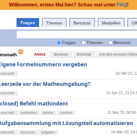
Willkommen, erstes Mal hier? Schau mal unter
FAQ
!
Fragen
Themen
Benutzer
Medaillen
Of
Fragen
Themen
Benutzer
 amsmath
Aktive
Neueste
Beliebte
mit den meisten Sti
Eigene Formelnummern vergeben
03 Okt '23, 1
amsmath
Leerzeile vor der Matheumgebung?
13 Jun '21, 21:24
amsmath
[closed] Befehl mathindent
11 Mai '20, 08:30
amsmath
mathindent
befehle
noindent
Aufgabensammlung mit Lösungsteil automatisieren
04 Mär '20, 19:
amsmath
klausuren
aufgaben