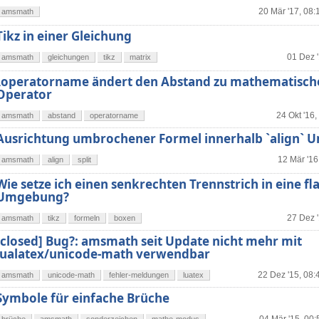
20 Mär '17, 08:
amsmath
Tikz in einer Gleichung
01 Dez '
amsmath
gleichungen
tikz
matrix
\operatorname ändert den Abstand zu mathematisc
Operator
24 Okt '16,
amsmath
abstand
operatorname
Ausrichtung umbrochener Formel innerhalb `align`
12 Mär '16
amsmath
align
split
Wie setze ich einen senkrechten Trennstrich in eine fla
Umgebung?
27 Dez '
amsmath
tikz
formeln
boxen
[closed] Bug?: amsmath seit Update nicht mehr mit
lualatex/unicode-math verwendbar
22 Dez '15, 08:
amsmath
unicode-math
fehler-meldungen
luatex
Symbole für einfache Brüche