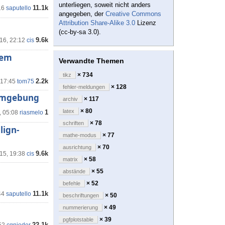
unterliegen, soweit nicht anders
11.1k
16
saputello
angegeben, der
Creative Commons
Attribution Share-Alike 3.0
Lizenz
(cc-by-sa 3.0).
9.6k
16, 22:12
cis
hem
Verwandte Themen
× 734
tikz
2.2k
 17:45
tom75
× 128
fehler-meldungen
 Umgebung
× 117
archiv
× 80
latex
1
, 05:08
riasmelo
× 78
schriften
lign-
× 77
mathe-modus
× 70
ausrichtung
9.6k
15, 19:38
cis
× 58
matrix
× 55
abstände
× 52
befehle
11.1k
44
saputello
× 50
beschriftungen
× 49
nummerierung
× 39
pgfplotstable
22.1k