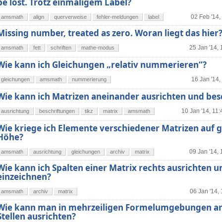
be lost. Trotz einmaligem Label?
02 Feb '14,
amsmath
align
querverweise
fehler-meldungen
label
Missing number, treated as zero. Woran liegt das hier
25 Jan '14, 
amsmath
fett
schriften
mathe-modus
Wie kann ich Gleichungen „relativ nummerieren“?
16 Jan '14,
gleichungen
amsmath
nummerierung
Wie kann ich Matrizen aneinander ausrichten und bes
10 Jan '14, 11:
ausrichtung
beschriftungen
tikz
matrix
amsmath
Wie kriege ich Elemente verschiedener Matrizen auf g
Höhe?
09 Jan '14, 
amsmath
ausrichtung
gleichungen
archiv
matrix
Wie kann ich Spalten einer Matrix rechts ausrichten u
einzeichnen?
06 Jan '14, 
amsmath
archiv
matrix
Wie kann man in mehrzeiligen Formelumgebungen a
Stellen ausrichten?