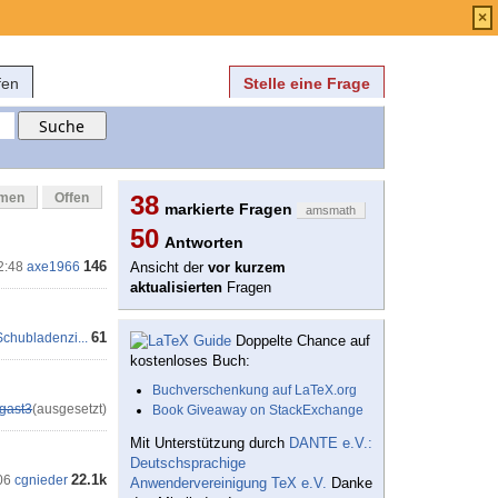
Anmelden
über
FAQ
×
fen
Stelle eine Frage
mmen
Offen
38
markierte Fragen
amsmath
50
Antworten
146
2:48
axe1966
Ansicht der
vor kurzem
aktualisierten
Fragen
61
Schubladenzi...
Doppelte Chance auf
kostenloses Buch:
Buchverschenkung auf LaTeX.org
gast3
(ausgesetzt)
Book Giveaway on StackExchange
Mit Unterstützung durch
DANTE e.V.:
Deutschsprachige
22.1k
06
cgnieder
Anwendervereinigung TeX e.V.
Danke