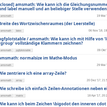
[closed] amsmath: Wie kann ich die Gleichungsnumm
und label manuell und an beliebiger Stelle verwenden
19 Mai 
amsmath
Breite des Wortzwischenraumes (der Leerstelle)
06 Nov '18, 1
amsmath
latex
pgfplotstable / amsmath: Wie kann ich mit Hilfe von '
rgroup' vollständige Klammern zeichnen?
09 Okt 
amsmath
pgfplotstable
amsmath: normalsize im Mathe-Modus
29 Mai 
amsmath
Wie zentriere ich eine array-Zeile?
20 Dez '17, 21:
amsmath
array
Wie schreibe ich einfach Zeilen-Annotationen neben e
18 Apr '17, 20:
amsmath
matrix
Wie kann ich beim Zeichen \bigodot den inneren cdot