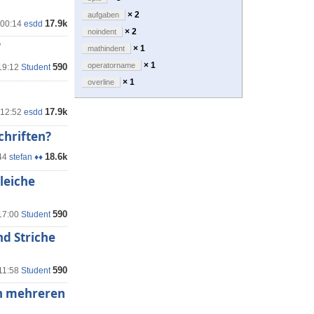
× 2
aufgaben
17.9k
 00:14
esdd
× 2
noindent
?
× 1
mathindent
× 1
operatorname
590
19:12
Student
× 1
overline
17.9k
 12:52
esdd
chriften?
18.6k
44
stefan ♦♦
leiche
590
17:00
Student
nd Striche
590
11:58
Student
n mehreren