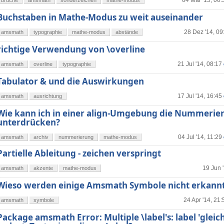
04 Mär '15, 00:
brüche
amsmath
sonderzeichen
mathe-modus
Buchstaben in Mathe-Modus zu weit auseinander
28 Dez '14, 09
amsmath
typographie
mathe-modus
abstände
richtige Verwendung von \overline
21 Jul '14, 08:17
amsmath
overline
typographie
Tabulator & und die Auswirkungen
17 Jul '14, 16:45
amsmath
ausrichtung
Wie kann ich in einer align-Umgebung die Nummerie
unterdrücken?
04 Jul '14, 11:29
amsmath
archiv
nummerierung
mathe-modus
Partielle Ableitung - zeichen verspringt
19 Jun 
amsmath
akzente
mathe-modus
Wieso werden einige Amsmath Symbole nicht erkann
24 Apr '14, 21:
amsmath
symbole
Package amsmath Error: Multiple \label's: label 'gleic