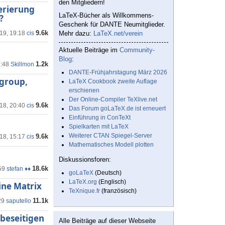
den Mitgliedern!
erierung
LaTeX-Bücher als Willkommens-
?
Geschenk für DANTE Neumitglieder.
9.6k
'19, 19:18
cis
Mehr dazu:
LaTeX.net/verein
Aktuelle Beiträge im
Community-
Blog
:
1.2k
9:48
Skillmon
DANTE-Frühjahrstagung März 2026
lgroup,
LaTeX Cookbook zweite Auflage
erschienen
Der Online-Compiler TeXlive.net
9.6k
'18, 20:40
cis
Das Forum goLaTeX.de ist erneuert
Einführung in ConTeXt
Spielkarten mit LaTeX
Weiterer CTAN Spiegel-Server
9.6k
'18, 15:17
cis
Mathematisches Modell plotten
Diskussionsforen:
18.6k
59
stefan ♦♦
goLaTeX
(Deutsch)
LaTeX.org
(Englisch)
ine Matrix
TeXnique.fr
(französisch)
11.1k
29
saputello
 beseitigen
Alle Beiträge auf dieser Webseite