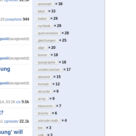
52
cgnieder
× 38
amsmath
× 33
label
× 29
luatex
944
:29
josephine
× 29
symbole
× 28
querverweise
gast3
(ausgesetzt)
× 25
gleichungen
× 20
align
× 18
boxen
gast3
(ausgesetzt)
× 18
typographie
rung
× 17
sonderzeichen
× 15
abstand
gast3
(ausgesetzt)
× 12
formeln
× 9
akzente
× 9
array
9.6k
'14, 03:26
cis
× 7
klausuren
t?
× 6
brüche
× 4
unicode-math
22.1k
51
cgnieder
× 3
fett
hung' will
× 3
split