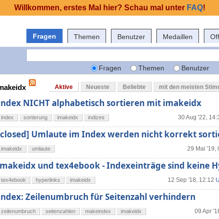
Willkommen, erstes Mal hier? Schau mal unter
FAQ
!
Fragen
Themen
Benutzer
Medaillen
Of
Fragen
Themen
Benutzer
imakeidx
Aktive
Neueste
Beliebte
mit den meisten Sti
Index NICHT alphabetisch sortieren mit imakeidx
30 Aug '22, 14:
index
sortierung
imakeidx
indizes
[closed] Umlaute im Index werden nicht korrekt sorti
29 Mai '19,
imakeidx
umlaute
imakeidx und tex4ebook - Indexeinträge sind keine H
12 Sep '18, 12:12
U
tex4ebook
hyperlinks
imakeidx
Index: Zeilenumbruch für Seitenzahl verhindern
09 Apr '1
zeilenumbruch
seitenzahlen
makeindex
imakeidx