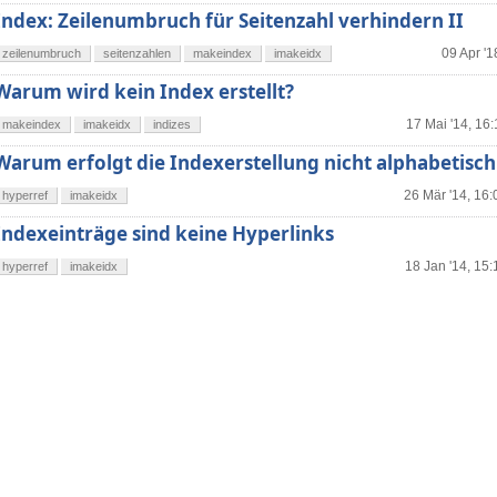
Index: Zeilenumbruch für Seitenzahl verhindern II
09 Apr '1
zeilenumbruch
seitenzahlen
makeindex
imakeidx
Warum wird kein Index erstellt?
17 Mai '14, 16:
makeindex
imakeidx
indizes
Warum erfolgt die Indexerstellung nicht alphabetisch
26 Mär '14, 16:
hyperref
imakeidx
Indexeinträge sind keine Hyperlinks
18 Jan '14, 15:
hyperref
imakeidx