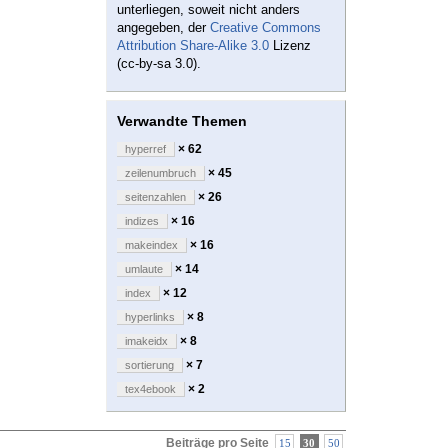
unterliegen, soweit nicht anders
angegeben, der
Creative Commons
Attribution Share-Alike 3.0
Lizenz
(cc-by-sa 3.0).
Verwandte Themen
× 62
hyperref
× 45
zeilenumbruch
× 26
seitenzahlen
× 16
indizes
× 16
makeindex
× 14
umlaute
× 12
index
× 8
hyperlinks
× 8
imakeidx
× 7
sortierung
× 2
tex4ebook
Beiträge pro Seite
15
30
50