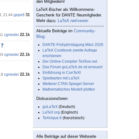
den Mitgliedern!
LaTeX-Bücher als Willkommens-
31
8, 21:44
gepe9
Geschenk für DANTE Neumitglieder.
Mehr dazu:
LaTeX.net/verein
Aktuelle Beiträge im
Community-
22.1k
11
cgnieder
Blog
:
 ?
DANTE-Frühjahrstagung März 2026
LaTeX Cookbook zweite Auflage
22.1k
03
cgnieder
erschienen
Der Online-Compiler TeXlive.net
Das Forum goLaTeX.de ist erneuert
Einführung in ConTeXt
22.1k
18
cgnieder
Spielkarten mit LaTeX
Weiterer CTAN Spiegel-Server
Mathematisches Modell plotten
Diskussionsforen:
goLaTeX
(Deutsch)
LaTeX.org
(Englisch)
TeXnique.fr
(französisch)
Alle Beiträge auf dieser Webseite