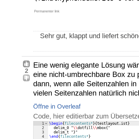
Permanenter link
Sehr gut, klappt und liefert schö
Eine wenig elegante Lösung wäre
2
eine nicht-umbrechbare Box zu pa
dann, wenn alle Seitenzahlen in
vielen Seitenzahlen natürlich nich
Öffne in Overleaf
Code, hier editierbar zum Übersetz
1
\begin
{
filecontents*
}
{
testlayout.ist
}
2
  delim_0 "
\\
dotfill
\\
mbox
{
"
3
  delim_t "
}
"
4
\end
{
filecontents*
}