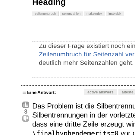
Heading
zeilenumbruch
seitenzahlen
makeindex
imakeidx
Zu dieser Frage existiert noch e
Zeilenumbruch für Seitenzahl ver
deutlich mehr Seitenzahlen geht.
Eine Antwort:
active answers
älteste
Das Problem ist die Silbentren
3
Silbentrennungen in der vorletzt
dass eine dritte Zeile erzeugt w
vor d
\finalhyphendemerits=0