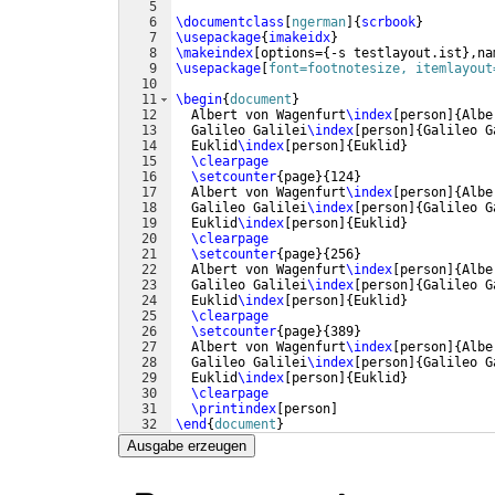
5
6
\documentclass
[
ngerman
]
{
scrbook
}
7
\usepackage
{
imakeidx
}
8
\makeindex
[
options=
{
-s testlayout.ist
}
,na
9
\usepackage
[
font=footnotesize, itemlayout
10
11
\begin
{
document
}
12
  Albert von Wagenfurt
\index
[
person
]
{
Albe
13
  Galileo Galilei
\index
[
person
]
{
Galileo G
14
  Euklid
\index
[
person
]
{
Euklid
}
15
\clearpage
16
\setcounter
{
page
}
{
124
}
17
  Albert von Wagenfurt
\index
[
person
]
{
Albe
18
  Galileo Galilei
\index
[
person
]
{
Galileo G
19
  Euklid
\index
[
person
]
{
Euklid
}
20
\clearpage
21
\setcounter
{
page
}
{
256
}
22
  Albert von Wagenfurt
\index
[
person
]
{
Albe
23
  Galileo Galilei
\index
[
person
]
{
Galileo G
24
  Euklid
\index
[
person
]
{
Euklid
}
25
\clearpage
26
\setcounter
{
page
}
{
389
}
27
  Albert von Wagenfurt
\index
[
person
]
{
Albe
28
  Galileo Galilei
\index
[
person
]
{
Galileo G
29
  Euklid
\index
[
person
]
{
Euklid
}
30
\clearpage
31
\printindex
[
person
]
32
\end
{
document
}
Ausgabe erzeugen