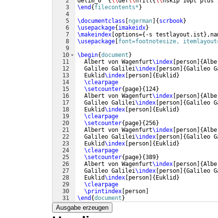
2
delim_0 "
{
\\
def
\\
hfill
{
\\
hskip 10pt plus 
3
\end
{
filecontents*
}
4
5
\documentclass
[
ngerman
]
{
scrbook
}
6
\usepackage
{
imakeidx
}
7
\makeindex
[
options=
{
-s testlayout.ist
}
,na
8
\usepackage
[
font=footnotesize, itemlayout
9
10
\begin
{
document
}
11
  Albert von Wagenfurt
\index
[
person
]
{
Albe
12
  Galileo Galilei
\index
[
person
]
{
Galileo G
13
  Euklid
\index
[
person
]
{
Euklid
}
14
\clearpage
15
\setcounter
{
page
}
{
124
}
16
  Albert von Wagenfurt
\index
[
person
]
{
Albe
17
  Galileo Galilei
\index
[
person
]
{
Galileo G
18
  Euklid
\index
[
person
]
{
Euklid
}
19
\clearpage
20
\setcounter
{
page
}
{
256
}
21
  Albert von Wagenfurt
\index
[
person
]
{
Albe
22
  Galileo Galilei
\index
[
person
]
{
Galileo G
23
  Euklid
\index
[
person
]
{
Euklid
}
24
\clearpage
25
\setcounter
{
page
}
{
389
}
26
  Albert von Wagenfurt
\index
[
person
]
{
Albe
27
  Galileo Galilei
\index
[
person
]
{
Galileo G
28
  Euklid
\index
[
person
]
{
Euklid
}
29
\clearpage
30
\printindex
[
person
]
31
\end
{
document
}
Ausgabe erzeugen