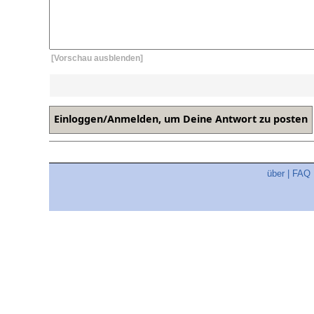
[Vorschau ausblenden]
über
|
FAQ