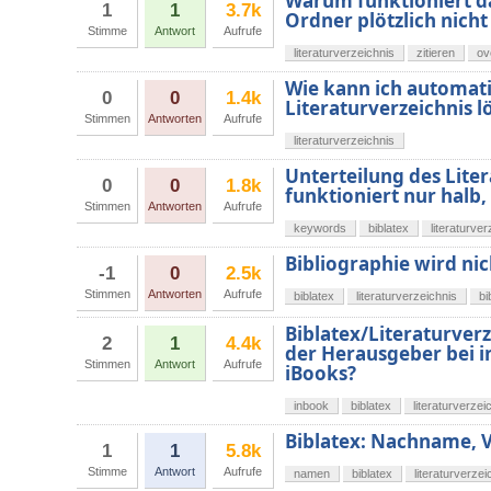
Warum funktioniert d
1
1
3.7k
Ordner plötzlich nich
Stimme
Antwort
Aufrufe
literaturverzeichnis
zitieren
ov
Wie kann ich automati
0
0
1.4k
Literaturverzeichnis 
Stimmen
Antworten
Aufrufe
literaturverzeichnis
Unterteilung des Lite
0
0
1.8k
funktioniert nur halb,
Stimmen
Antworten
Aufrufe
keywords
biblatex
literaturve
Bibliographie wird nic
-1
0
2.5k
Stimmen
Antworten
Aufrufe
biblatex
literaturverzeichnis
bi
Biblatex/Literaturver
2
1
4.4k
der Herausgeber bei i
Stimmen
Antwort
Aufrufe
iBooks?
inbook
biblatex
literaturverzei
Biblatex: Nachname,
1
1
5.8k
Stimme
Antwort
Aufrufe
namen
biblatex
literaturverzei