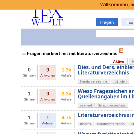
Willkommen, er
Fragen
The
Fragen markiert mit mit literaturverzeichnis
Aktive
Dies. und Ders. einbl
0
0
1.3k
Literaturverzeichnis
Stimmen
Antworten
Aufrufe
literaturverzeichnis
fußnoten
Wieso Fragezeichen an
1
0
2.3k
Quellenangaben im Lit
Stimme
Antworten
Aufrufe
overleaf
literaturverzeichnis
Literaturverzeichnis i
1
1
4.7k
Stimme
Antwort
Aufrufe
biblatex
literaturverzeichnis
bi