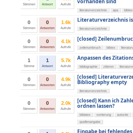
vorhanden sind
Stimmen
Antwort
Aufrufe
literaturverzeichnis
apa
bibtex
Literaturverzeichnis i
0
0
1.6k
Stimmen
Antworten
Aufrufe
literaturverzeichnis
[closed] Zeilenumbruc
0
0
4.1k
Stimmen
Antworten
Aufrufe
zeilenumbruch
bibtex
literatu
Anpassen des Zitations
1
1
5.7k
Stimme
Antwort
Aufrufe
bibliographie
zitieren
literatur
[closed] Literaturverz
0
0
4.9k
Bibliography empty
Stimmen
Antworten
Aufrufe
literaturverzeichnis
[closed] Kann ich Zahl
0
0
2.0k
ordnen lassen?
Stimmen
Antworten
Aufrufe
biblatex
sortierung
autocite
quellenangabe
Eingabe bei fehlendes 