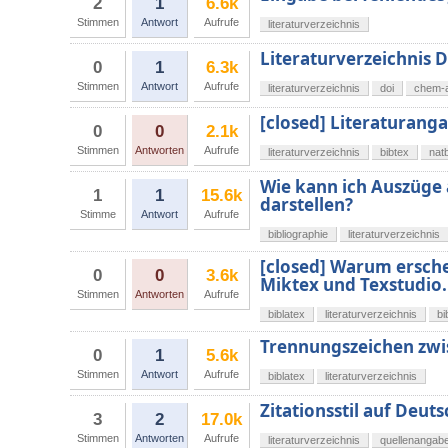
2
1
6.6k
Stimmen
Antwort
Aufrufe
literaturverzeichnis
Literaturverzeichnis 
0
1
6.3k
Stimmen
Antwort
Aufrufe
literaturverzeichnis
doi
chem-
[closed] Literaturanga
0
0
2.1k
Stimmen
Antworten
Aufrufe
literaturverzeichnis
bibtex
nat
Wie kann ich Auszüge
1
1
15.6k
darstellen?
Stimme
Antwort
Aufrufe
bibliographie
literaturverzeichnis
[closed] Warum ersche
0
0
3.6k
Miktex und Texstudio.
Stimmen
Antworten
Aufrufe
biblatex
literaturverzeichnis
bi
Trennungszeichen zwis
0
1
5.6k
Stimmen
Antwort
Aufrufe
biblatex
literaturverzeichnis
Zitationsstil auf Deuts
3
2
17.0k
Stimmen
Antworten
Aufrufe
literaturverzeichnis
quellenangab