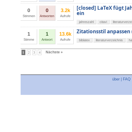
[closed] LaTeX fügt Jah
0
0
3.2k
ein
Stimmen
Antworten
Aufrufe
jahreszahl
citavi
literaturverze
Zitationsstil anpassen
1
1
13.6k
Stimme
Antwort
Aufrufe
biblatex
literaturverzeichnis
ha
Nächste »
1
2
3
4
über
|
FAQ