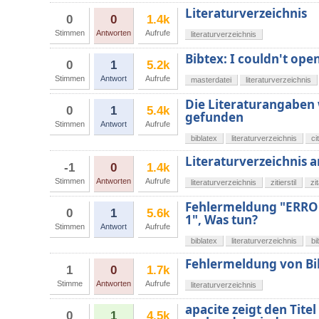
Literaturverzeichnis
0
0
1.4k
Stimmen
Antworten
Aufrufe
literaturverzeichnis
Bibtex: I couldn't open
0
1
5.2k
Stimmen
Antwort
Aufrufe
masterdatei
literaturverzeichnis
Die Literaturangaben 
0
1
5.4k
gefunden
Stimmen
Antwort
Aufrufe
biblatex
literaturverzeichnis
ci
Literaturverzeichnis a
-1
0
1.4k
Stimmen
Antworten
Aufrufe
literaturverzeichnis
zitierstil
zi
Fehlermeldung "ERROR 
0
1
5.6k
1", Was tun?
Stimmen
Antwort
Aufrufe
biblatex
literaturverzeichnis
bi
Fehlermeldung von Bi
1
0
1.7k
Stimme
Antworten
Aufrufe
literaturverzeichnis
apacite zeigt den Tite
0
1
4.5k