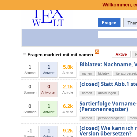
Willkommen, er
Fragen
The
Fragen markiert mit mit namen
Aktive
Biblatex: Nachname,
1
1
5.8k
Stimme
Antwort
Aufrufe
namen
biblatex
literaturverzei
[closed] Statt Abb.1 st
0
0
2.1k
Stimmen
Antworten
Aufrufe
namen
abbildungen
Sortierfolge Vornam
0
1
6.2k
(Personenregister)
Stimmen
Antwort
Aufrufe
namen
personenregister
make
[closed] Wie kann ich m
-1
1
9.2k
Version übersetzen?
Stimmen
Antwort
Aufrufe