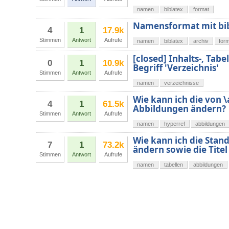
namen
biblatex
format
Namensformat mit bib
4
1
17.9k
Stimmen
Antwort
Aufrufe
namen
biblatex
archiv
for
[closed] Inhalts-, Tab
0
1
10.9k
Begriff 'Verzeichnis'
Stimmen
Antwort
Aufrufe
namen
verzeichnisse
Wie kann ich die von 
4
1
61.5k
Abbildungen ändern?
Stimmen
Antwort
Aufrufe
namen
hyperref
abbildungen
Wie kann ich die Sta
7
1
73.2k
ändern sowie die Titel
Stimmen
Antwort
Aufrufe
namen
tabellen
abbildungen