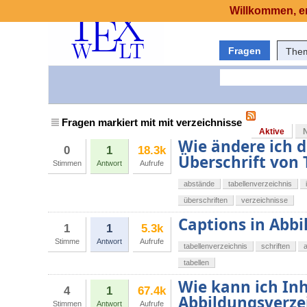
Willkommen, er
Fragen
The
Fragen markiert mit mit verzeichnisse
Aktive
Wie ändere ich d
0
1
18.3k
Überschrift von
Stimmen
Antwort
Aufrufe
abstände
tabellenverzeichnis
überschriften
verzeichnisse
Captions in Abbi
1
1
5.3k
Stimme
Antwort
Aufrufe
tabellenverzeichnis
schriften
tabellen
Wie kann ich Inh
4
1
67.4k
Abbildungsverzei
Stimmen
Antwort
Aufrufe