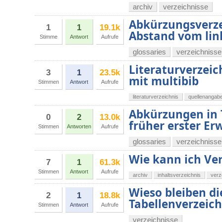
archiv
verzeichnisse
Abkürzungsverzei
1
1
19.1k
Abstand vom li
Stimme
Antwort
Aufrufe
glossaries
verzeichnisse
Literaturverzeic
3
1
23.5k
mit multibib
Stimmen
Antwort
Aufrufe
literaturverzeichnis
quellenangab
Abkürzungen in 
0
2
13.0k
früher erster E
Stimmen
Antworten
Aufrufe
glossaries
verzeichnisse
Wie kann ich Ver
7
1
61.3k
Stimmen
Antwort
Aufrufe
archiv
inhaltsverzeichnis
verz
Wieso bleiben di
2
1
18.8k
Tabellenverzeich
Stimmen
Antwort
Aufrufe
verzeichnisse