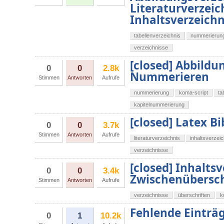
Literaturverzei
Inhaltsverzeich
tabellenverzeichnis
nummerierun
verzeichnisse
[closed] Abbildu
0
0
2.8k
Nummerieren
Stimmen
Antworten
Aufrufe
nummerierung
koma-script
ta
kapitelnummerierung
[closed] Latex B
0
0
3.7k
Stimmen
Antworten
Aufrufe
literaturverzeichnis
inhaltsverzeic
verzeichnisse
[closed] Inhaltsv
0
0
3.4k
Zwischenübersch
Stimmen
Antworten
Aufrufe
verzeichnisse
überschriften
k
Fehlende Einträge
0
1
10.2k