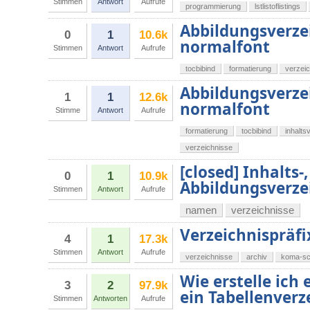
Stimmen
Antwort
Aufrufe
programmierung
lstlistoflistings
Abbildungsverzei
0
1
10.6k
normalfont
Stimmen
Antwort
Aufrufe
tocbibind
formatierung
verzei
Abbildungsverzei
1
1
12.6k
normalfont
Stimme
Antwort
Aufrufe
formatierung
tocbibind
inhalts
verzeichnisse
[closed] Inhalts-
0
1
10.9k
Abbildungsverzei
Stimmen
Antwort
Aufrufe
namen
verzeichnisse
Verzeichnispräf
4
1
17.3k
Stimmen
Antwort
Aufrufe
verzeichnisse
archiv
koma-sc
Wie erstelle ich
3
2
97.9k
ein Tabellenverz
Stimmen
Antworten
Aufrufe