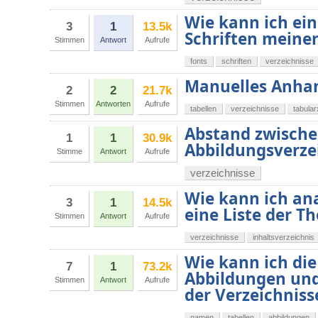
Wie kann ich ein
3
1
13.5k
Schriften meiner
Stimmen
Antwort
Aufrufe
fonts
schriften
verzeichnisse
Manuelles Anhan
2
2
21.7k
Stimmen
Antworten
Aufrufe
tabellen
verzeichnisse
tabular
Abstand zwisch
1
1
30.9k
Abbildungsverze
Stimme
Antwort
Aufrufe
verzeichnisse
Wie kann ich an
3
1
14.5k
eine Liste der T
Stimmen
Antwort
Aufrufe
verzeichnisse
inhaltsverzeichnis
Wie kann ich di
7
1
73.2k
Abbildungen und 
Stimmen
Antwort
Aufrufe
der Verzeichniss
namen
tabellen
abbildungen