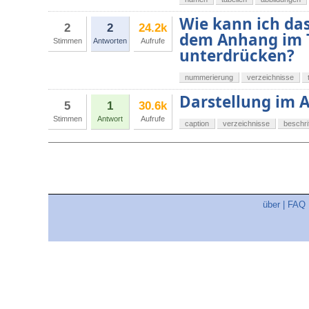
Wie kann ich das
2
2
24.2k
dem Anhang im T
Stimmen
Antworten
Aufrufe
unterdrücken?
nummerierung
verzeichnisse
Darstellung im 
5
1
30.6k
Stimmen
Antwort
Aufrufe
caption
verzeichnisse
beschri
über
|
FAQ