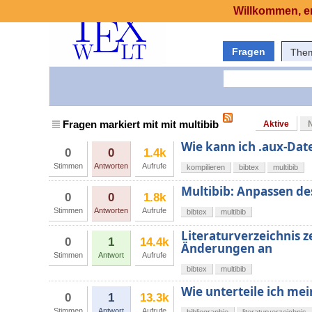
Willkommen, er
Fragen
The
Fragen markiert mit mit multibib
Aktive
Wie kann ich .aux-Dat
0
0
1.4k
Stimmen
Antworten
Aufrufe
kompilieren
bibtex
multibib
Multibib: Anpassen des
0
0
1.8k
Stimmen
Antworten
Aufrufe
bibtex
multibib
Literaturverzeichnis z
0
1
14.4k
Änderungen an
Stimmen
Antwort
Aufrufe
bibtex
multibib
Wie unterteile ich mei
0
1
13.3k
Stimmen
Antwort
Aufrufe