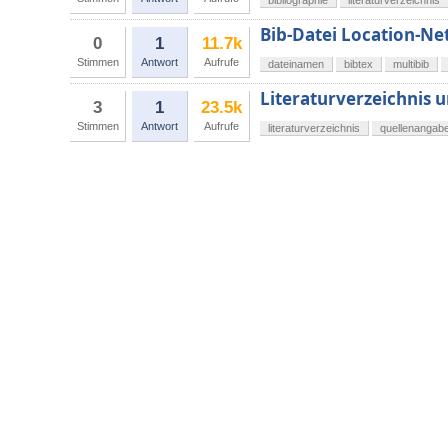
bibliographie
literaturverzeichnis
Bib-Datei Location-Ne
0
1
11.7k
Stimmen
Antwort
Aufrufe
dateinamen
bibtex
multibib
Literaturverzeichnis u
3
1
23.5k
Stimmen
Antwort
Aufrufe
literaturverzeichnis
quellenangab