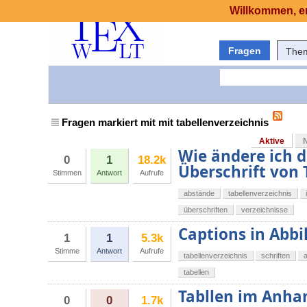
Willkommen, er
Fragen
The
Fragen markiert mit mit tabellenverzeichnis
Aktive
Wie ändere ich d
0
1
18.2k
Überschrift von
Stimmen
Antwort
Aufrufe
abstände
tabellenverzeichnis
überschriften
verzeichnisse
Captions in Abbi
1
1
5.3k
Stimme
Antwort
Aufrufe
tabellenverzeichnis
schriften
tabellen
Tabllen im Anha
0
0
1.7k