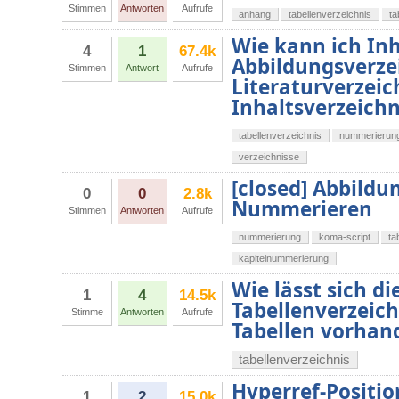
Stimmen
Antworten
Aufrufe
anhang
tabellenverzeichnis
ta
Wie kann ich Inh
4
1
67.4k
Abbildungsverzei
Stimmen
Antwort
Aufrufe
Literaturverzei
Inhaltsverzeich
tabellenverzeichnis
nummerierun
verzeichnisse
[closed] Abbildu
0
0
2.8k
Nummerieren
Stimmen
Antworten
Aufrufe
nummerierung
koma-script
ta
kapitelnummerierung
Wie lässt sich d
1
4
14.5k
Tabellenverzeic
Stimme
Antworten
Aufrufe
Tabellen vorhan
tabellenverzeichnis
Hyperref-Positio
1
2
15.0k