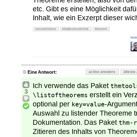
Theoreme erstellen, also von den
etc. Gibt es eine Möglichkeit daf
Inhalt, wie ein Exzerpt dieser wi
verzeichnisse
inhaltsverzeichnis
theorem
bear
Eine Antwort:
active answers
älteste
Ich verwende das Paket
thmtool
3
erstellt ein Ve
\listoftheorems
optional per
-Argument
key=value
Auswahl zu listender Theoreme t
Dokumentation. Das Paket
thm-r
Zitieren des Inhalts von Theorem