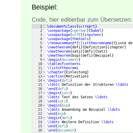
Beispiel:
Code, hier editierbar zum Übersetzen:
1
\documentclass
{
scrreprt
}
2
\usepackage
[
ngerman
]
{
babel
}
3
\usepackage
[
utf8
]
{
inputenc
}
4
\usepackage
{
thmtools
}
5
\renewcommand
*
{
\listtheoremname
}
{
Liste de
6
\newtheorem
{
defi
}
{
Definition
}
[
chapter
]
7
\newtheorem
{
satz
}
[
defi
]
{
Satz
}
8
\newtheorem
{
bsp
}
[
defi
]
{
Beispiel
}
9
\begin
{
document
}
10
\tableofcontents
11
\listoftheorems
12
\chapter
{
Einleitung
}
13
\section
{
Motivation
}
14
\begin
{
defi
}
15
\ldots
 Definition der Strukturen 
\ldots
16
\end
{
defi
}
17
\begin
{
satz
}
18
\ldots
 Text des Satzes 
\ldots
19
\end
{
satz
}
20
\begin
{
bsp
}
21
\ldots
 Anwendung am Beispiel 
\ldots
22
\end
{
bsp
}
23
\begin
{
defi
}
24
\ldots
 Weitere Definition 
\ldots
25
\end
{
defi
}
26
\end
{
document
}