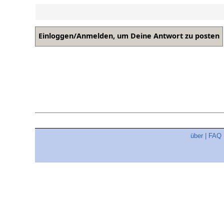
über
|
FAQ