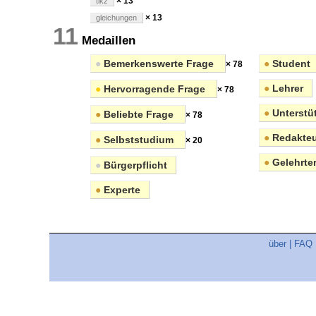
× 13
tikz
× 13
gleichungen
11
Medaillen
●
Bemerkenswerte Frage
●
Student
× 78
●
Lehrer
●
Hervorragende Frage
× 78
●
Unterstüt
●
Beliebte Frage
× 78
●
Redakteu
●
Selbststudium
× 20
●
Gelehrte
●
Bürgerpflicht
●
Experte
über
|
FAQ