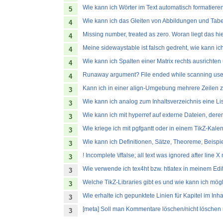
Wie kann ich Wörter im Text automatisch formatiere
5
Wie kann ich das Gleiten von Abbildungen und Tabe
4
Missing number, treated as zero. Woran liegt das hi
4
Meine sidewaystable ist falsch gedreht, wie kann i
4
Wie kann ich Spalten einer Matrix rechts ausrichten
4
Runaway argument? File ended while scanning use o
4
Kann ich in einer align-Umgebung mehrere Zeile
3
Wie kann ich analog zum Inhaltsverzeichnis eine Li
3
Wie kann ich mit hyperref auf externe Dateien, dere
3
Wie kriege ich mit pgfgantt oder in einem TikZ-K
3
Wie kann ich Definitionen, Sätze, Theoreme, Beis
3
! Incomplete \iffalse; all text was ignored after line 
3
Wie verwende ich tex4ht bzw. htlatex in meinem Edi
3
Welche TikZ-Libraries gibt es und wie kann ich mögl
3
Wie erhalte ich gepunktete Linien für Kapitel im Inh
3
[meta] Soll man Kommentare löschen/nicht lösche
3