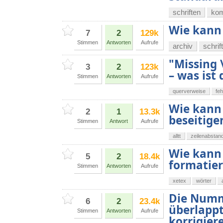
schriften
kom
Wie kann 
7
2
129k
Stimmen
Antworten
Aufrufe
archiv
schrif
"Missing 
3
2
123k
– was ist
Stimmen
Antworten
Aufrufe
querverweise
fe
Wie kann 
2
1
13.3k
beseitige
Stimmen
Antwort
Aufrufe
alltt
zeilenabstan
Wie kann 
5
2
18.4k
formatier
Stimmen
Antworten
Aufrufe
xetex
wörter
Die Numm
6
2
23.4k
überlappt
Stimmen
Antworten
Aufrufe
korrigier