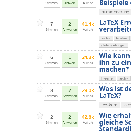
Beispiel
Stimmen
Antwort
Aufrufe
nummerierung
LaTeX Err
7
2
41.4k
verarbeit
Stimmen
Antworten
Aufrufe
archiv
tabellen
gleitumgebungen
Wie kann 
6
1
34.2k
ihn zu ei
Stimmen
Antwort
Aufrufe
machen?
hyperref
archiv
Was ist d
8
2
29.0k
LaTeX?
Stimmen
Antworten
Aufrufe
tex-kern
late
Wie erhal
2
2
42.8k
gleiche S
Stimmen
Antworten
Aufrufe
Standard