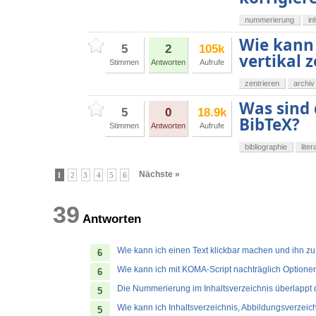
nummerierung
in
Wie kann 
5
2
105k
vertikal 
Stimmen
Antworten
Aufrufe
zentrieren
archiv
Was sind 
5
0
18.9k
BibTeX?
Stimmen
Antworten
Aufrufe
bibliographie
lite
Nächste »
1
2
3
4
5
6
39
Antworten
Wie kann ich einen Text klickbar machen und ihn z
6
Wie kann ich mit KOMA-Script nachträglich Optionen
6
Die Nummerierung im Inhaltsverzeichnis überlappt de
5
Wie kann ich Inhaltsverzeichnis, Abbildungsverzeic
5