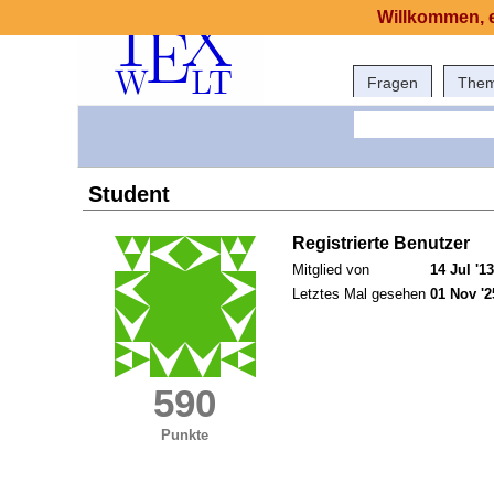
Willkommen, e
Fragen
The
Student
Registrierte Benutzer
Mitglied von
14 Jul '13
Letztes Mal gesehen
01 Nov '2
590
Punkte