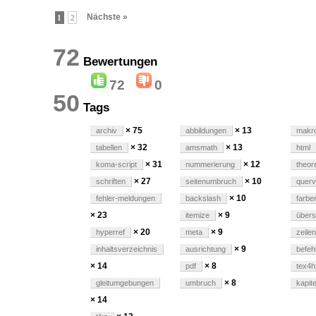
Nächste »
1
2
72
Bewertungen
72
0
50
Tags
× 75
× 13
archiv
abbildungen
makr
× 32
× 13
tabellen
amsmath
html
× 31
× 12
koma-script
nummerierung
theo
× 27
× 10
schriften
seitenumbruch
querv
× 10
fehler-meldungen
backslash
farbe
× 23
× 9
itemize
übers
× 20
× 9
hyperref
meta
zeile
× 9
inhaltsverzeichnis
ausrichtung
befeh
× 14
× 8
pdf
tex4h
× 8
gleitumgebungen
umbruch
kapite
× 14