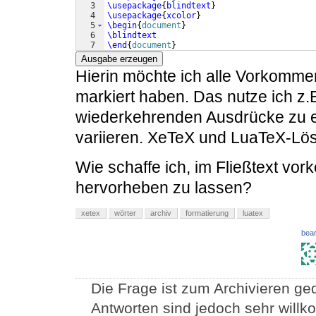
3
\usepackage
{
blindtext
}
4
\usepackage
{
xcolor
}
5
\begin
{
document
}
6
\blindtext
7
\end
{
document
}
Ausgabe erzeugen
Hierin möchte ich alle Vorkommen 
markiert haben. Das nutze ich z.
wiederkehrenden Ausdrücke zu e
variieren. XeTeX und LuaTeX-Lö
Wie schaffe ich, im Fließtext v
hervorheben zu lassen?
xetex
wörter
archiv
formatierung
luatex
bear
Die Frage ist zum Archivieren ged
Antworten sind jedoch sehr will