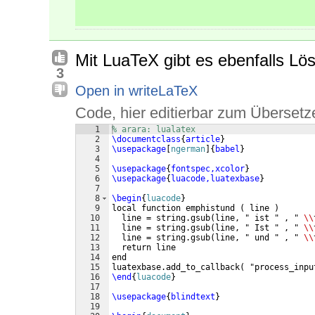
Mit LuaTeX gibt es ebenfalls Lö
3
Open in writeLaTeX
Code, hier editierbar zum Übersetz
1
% arara: lualatex
2
\documentclass
{
article
}
3
\usepackage
[
ngerman
]
{
babel
}
4
5
\usepackage
{
fontspec,xcolor
}
6
\usepackage
{
luacode,luatexbase
}
7
8
\begin
{
luacode
}
9
local function emphistund 
(
 line 
)
10
  line = string.gsub
(
line, " ist " , " 
\\
11
  line = string.gsub
(
line, " Ist " , " 
\\
12
  line = string.gsub
(
line, " und " , " 
\\
13
  return line
14
end
15
luatexbase.add_to_callback
(
 "process_inpu
16
\end
{
luacode
}
17
18
\usepackage
{
blindtext
}
19