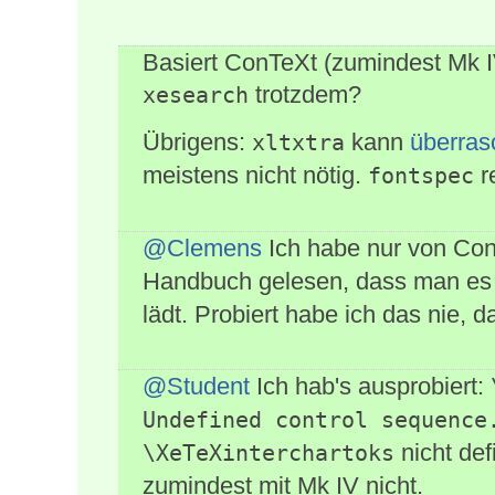
Basiert ConTeXt (zumindest Mk I
trotzdem?
xesearch
Übrigens:
kann
überras
xltxtra
meistens nicht nötig.
re
fontspec
@Clemens
Ich habe nur von Co
Handbuch gelesen, dass man es
lädt. Probiert habe ich das nie,
@Student
Ich hab's ausprobiert:
Undefined control sequence
nicht defi
\XeTeXinterchartoks
zumindest mit Mk IV nicht.