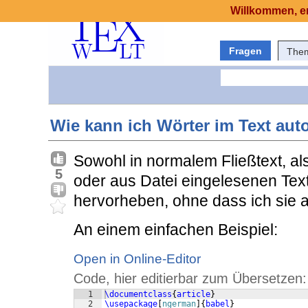
Willkommen, er
Fragen
The
Wie kann ich Wörter im Text aut
Sowohl in normalem Fließtext, a
5
oder aus Datei eingelesenen Tex
hervorheben, ohne dass ich sie 
An einem einfachen Beispiel:
Open in Online-Editor
Code, hier editierbar zum Übersetzen:
1
\documentclass
{
article
}
2
\usepackage
[
ngerman
]
{
babel
}