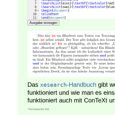
7
\SearchList
{
eins
}
{
\textbf
{
\textcolor
{
red
}
8
\SearchList
{
zwei
}
{
\textbf
{
\textcolor
{
blue
9
\begin
{
document
}
10
\blindtext
11
\end
{
document
}
Ausgabe erzeugen
Das
-Handbuch
gibt w
xesearch
funktioniert und wie man es ein
funktioniert auch mit ConTeXt u
Permanenter link