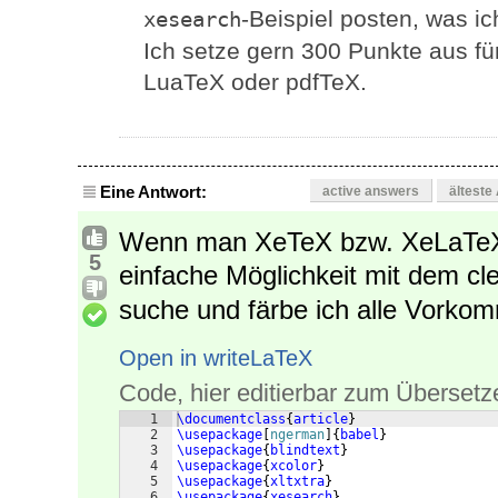
-Beispiel posten, was i
xesearch
Ich setze gern 300 Punkte aus fü
LuaTeX oder pdfTeX.
Eine Antwort:
active answers
älteste
Wenn man XeTeX bzw. XeLaTeX e
5
einfache Möglichkeit mit dem c
suche und färbe ich alle Vorkom
Open in writeLaTeX
Code, hier editierbar zum Übersetz
1
\documentclass
{
article
}
2
\usepackage
[
ngerman
]
{
babel
}
3
\usepackage
{
blindtext
}
4
\usepackage
{
xcolor
}
5
\usepackage
{
xltxtra
}
6
\usepackage
{
xesearch
}