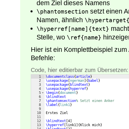
dem Ziel dieses Namens
setzt einen 
\phantomsection
Namen, ähnlich
\hypertarget
macht 
\hyperref[name]{text}
Stelle, wo
hinzeige
\ref{name}
Hier ist ein Komplettbeispiel zu
Befehle:
Code, hier editierbar zum Übersetzen:
1
\documentclass
{
article
}
2
\usepackage
[
ngerman
]
{
babel
}
3
\usepackage
{
blindtext
}
4
\usepackage
{
hyperref
}
5
\begin
{
document
}
6
\blindtext
7
\phantomsection
% Setzt einen Anker
8
\label
{
link1
}
9
10
Erstes Ziel
11
12
\blindtext
[
4
]
13
\hyperref
[
link1
]
{
Klick mich
}