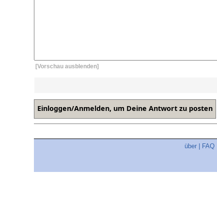
[Vorschau ausblenden]
über
|
FAQ