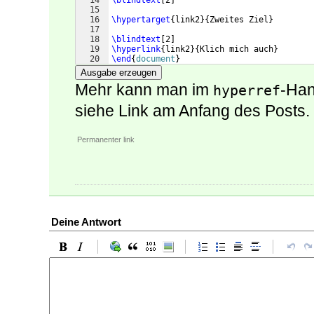
14
\blindtext
[
2
]
15
16
\hypertarget
{
link2
}
{
Zweites Ziel
}
17
18
\blindtext
[
2
]
19
\hyperlink
{
link2
}
{
Klich mich auch
}
20
\end
{
document
}
Ausgabe erzeugen
Mehr kann man im
-Ha
hyperref
siehe Link am Anfang des Posts.
Permanenter link
Deine Antwort