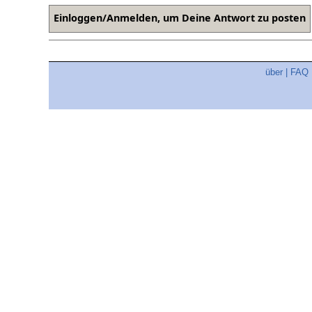
über
|
FAQ