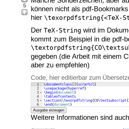
Manche Sonderzeichen, aber auc
5
können nicht als pdf-Bookmarks 
hier
\texorpdfstring{<TeX-S
Der
wird im Dokume
TeX-String
kommt zum Beispiel in die pdf-bo
\textorpdfstring{CO\textsu
gegeben (die Arbeit mit einem 
aber zu empfehlen)
Code, hier editierbar zum Übersetz
1
\documentclass
[
]
{
scrartcl
}
2
\usepackage
{
hyperref
}
3
\begin
{
document
}
4
\tableofcontents
5
\section
{
\texorpdfstring
{
CO
\textsubscript
{
6
\end
{
document
}
Ausgabe erzeugen
Weitere Informationen sind auc