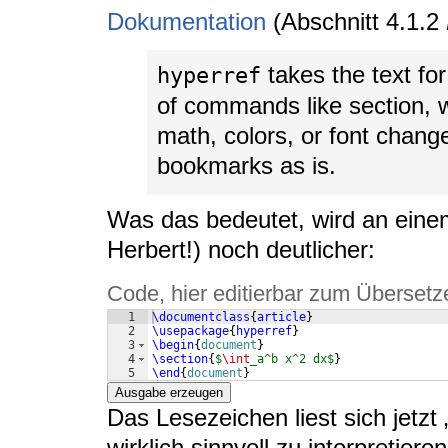
Dokumentation
(Abschnitt 4.1.2
takes the text f
hyperref
of commands like section, w
math, colors, or font change
bookmarks as is.
Was das bedeutet, wird an eine
Herbert!) noch deutlicher:
Code, hier editierbar zum Übersetz
1
\documentclass
{
article
}
2
\usepackage
{
hyperref
}
3
\begin
{
document
}
4
\section
{
$
\int
_a^b x^2 dx$
}
5
\end
{
document
}
Ausgabe erzeugen
Das Lesezeichen liest sich jetzt 
wirklich sinnvoll zu interpretieren