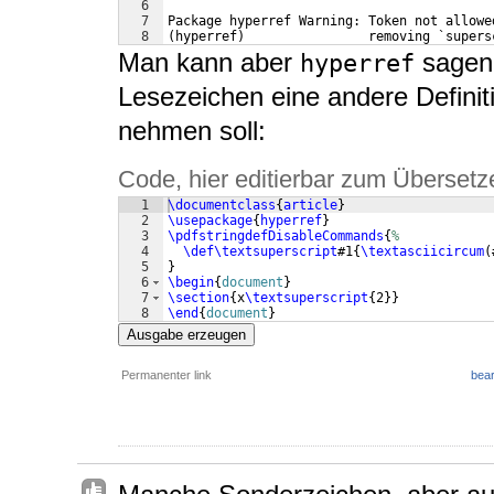
6
7
Package hyperref Warning: Token not allowe
8
(hyperref)                removing `supers
Man kann aber
sagen,
hyperref
Lesezeichen eine andere Definit
nehmen soll:
Code, hier editierbar zum Übersetz
1
\documentclass
{
article
}
2
\usepackage
{
hyperref
}
3
\pdfstringdefDisableCommands
{
%
4
\def\textsuperscript
#1
{
\textasciicircum
(
5
}
6
\begin
{
document
}
7
\section
{
x
\textsuperscript
{
2
}}
8
\end
{
document
}
Ausgabe erzeugen
Permanenter link
bear