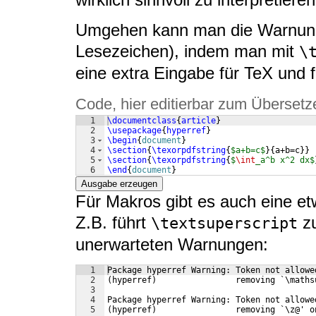
Umgehen kann man die Warnung 
Lesezeichen), indem man mit
\
eine extra Eingabe für TeX und 
Code, hier editierbar zum Übersetz
1
\documentclass
{
article
}
2
\usepackage
{
hyperref
}
3
\begin
{
document
}
4
\section
{
\texorpdfstring
{
$a+b=c$
}
{
a+b=c
}}
5
\section
{
\texorpdfstring
{
$
\int
_a^b x^2 dx$
6
\end
{
document
}
Ausgabe erzeugen
Für Makros gibt es auch eine et
Z.B. führt
zu
\textsuperscript
unerwarteten Warnungen:
1
Package hyperref Warning: Token not allowe
2
(hyperref)                removing `\maths
3
4
Package hyperref Warning: Token not allowe
5
(hyperref)                removing `\z@' o