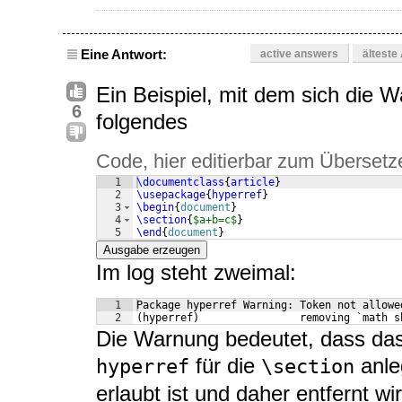
Eine Antwort:
active answers
älteste
Ein Beispiel, mit dem sich die 
6
folgendes
Code, hier editierbar zum Übersetz
1
\documentclass
{
article
}
2
\usepackage
{
hyperref
}
3
\begin
{
document
}
4
\section
{
$a+b=c$
}
5
\end
{
document
}
Ausgabe erzeugen
Im log steht zweimal:
1
Package hyperref Warning: Token not allowe
2
(hyperref)                removing `math s
Die Warnung bedeutet, dass da
für die
anle
hyperref
\section
erlaubt ist und daher entfernt wir