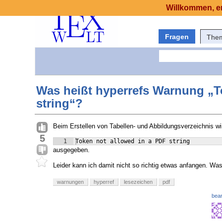
Willkommen, er
Fragen
The
Was heißt hyperrefs Warnung „T
string“?
Beim Erstellen von Tabellen- und Abbildungsverzeichnis w
5
1
Token not allowed in a PDF string
ausgegeben.
Leider kann ich damit nicht so richtig etwas anfangen. W
warnungen
hyperref
lesezeichen
pdf
bear